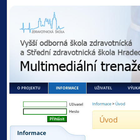
O PROJEKTU
INFORMACE
UŽIVATEL
VÝUK
Informace
>
Úvod
Uživatel
Heslo
Úvod
Informace