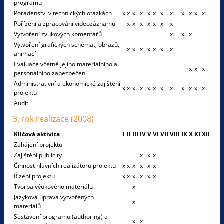
programu
Poradenství v technických otázkách
x
x
x
x
x
x
x
x
x
x
x
x
Pořízení a zpracování videozáznamů
x
x
x
x
x
x
x
Vytvoření zvukových komentářů
x
x
x
Vytvoření grafických schémat, obrazů,
x
x
x
x
x
x
x
animací
Evaluace včetně jejího materiálního a
x
x
x
personálního zabezpečení
Administrativní a ekonomické zajištění
x
x
x
x
x
x
x
x
x
x
x
x
projektu
Audit
3. rok realizace (2008)
Klíčová aktivita
I
II
III
IV
V
VI
VII
VIII
IX
X
XI
XII
Zahájení projektu
Zajištění publicity
x
x
x
Činnost hlavních realizátorů projektu
x
x
x
x
x
x
Řízení projektu
x
x
x
x
x
x
Tvorba výukového materiálu
x
Jazyková úprava vytvořených
x
materiálů
Sestavení programu (authoring) a
x
x