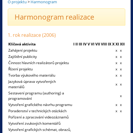
O projektu
>
Harmonogram
Harmonogram realizace
1. rok realizace (2006)
Klíčová aktivita
I
II
III
IV
V
VI
VII
VIII
IX
X
XI
XII
Zahájení projektu
x
x
Zajištění publicity
x
x
Činnost hlavních realizátorů projektu
x
x
Řízení projektu
x
x
Tvorba výukového materiálu
x
x
Jazyková úprava vytvořených
x
x
materiálů
Sestavení programu (authoring) a
x
programování
Vytvoření grafického návrhu programu
x
x
Poradenství v technických otázkách
x
x
Pořízení a zpracování videozáznamů
Vytvoření zvukových komentářů
Vytvoření grafických schémat, obrazů,