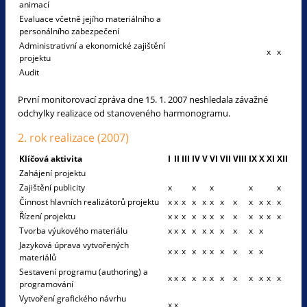
animací
Evaluace včetně jejího materiálního a
personálního zabezpečení
Administrativní a ekonomické zajištění
x
x
projektu
Audit
První monitorovací zpráva dne 15. 1. 2007 neshledala závažné
odchylky realizace od stanoveného harmonogramu.
2. rok realizace (2007)
Klíčová aktivita
I
II
III
IV
V
VI
VII
VIII
IX
X
XI
XII
Zahájení projektu
Zajištění publicity
x
x
x
x
x
Činnost hlavních realizátorů projektu
x
x
x
x
x
x
x
x
x
x
x
x
Řízení projektu
x
x
x
x
x
x
x
x
x
x
x
x
Tvorba výukového materiálu
x
x
x
x
x
x
x
x
x
x
Jazyková úprava vytvořených
x
x
x
x
x
x
x
x
x
x
materiálů
Sestavení programu (authoring) a
x
x
x
x
x
x
x
x
x
x
x
x
programování
Vytvoření grafického návrhu
x
x