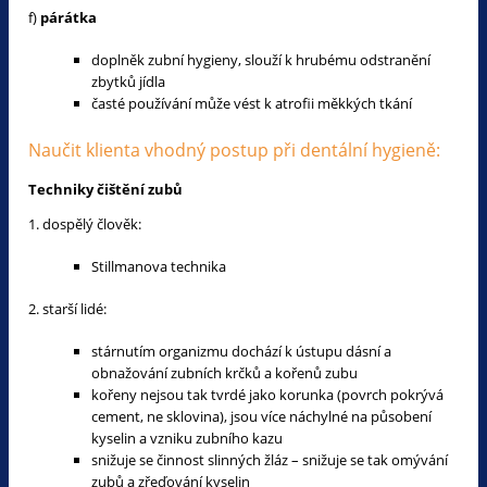
f)
párátka
doplněk zubní hygieny, slouží k hrubému odstranění
zbytků jídla
časté používání může vést k atrofii měkkých tkání
Naučit klienta vhodný postup při dentální hygieně:
Techniky čištění zubů
1. dospělý člověk:
Stillmanova technika
2. starší lidé:
stárnutím organizmu dochází k ústupu dásní a
obnažování zubních krčků a kořenů zubu
kořeny nejsou tak tvrdé jako korunka (povrch pokrývá
cement, ne sklovina), jsou více náchylné na působení
kyselin a vzniku zubního kazu
snižuje se činnost slinných žláz – snižuje se tak omývání
zubů a zřeďování kyselin