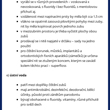
vyrábí se v různých provedeních – voskovaná x
nevoskovaná, s fluoridy i bez fluoridů, s mentolovou
příchutí aj.
vzdálenost mezi napínacími prsty by měla být cca 1,5 cm
vlákno se opatrně zasouvá pilovitými pohyby mezi zuby,
nit by měla kopírovat povrch jednoho zubu
v mezizubním prostoru je třeba vyčistit plochy obou
zubů
prodávají se i nitě napjaté v držáku – sady na jedno
použití
pro čištění korunek, můstků, implantátů a
ortodontických fixních aparátků (zámečků) je určena
speciální nit se ztuženým koncem, kterým se zavádí
kolem těchto prací – superfloss
e)
ústní voda
patří mezi doplňky čištění zubů
mají antimikrobiální, dezinfekční, deodorační, bělící
účinky, působí proti zánětům parodontu
bývají obohacené o fluoridy, vitamíny, různé příchutě
pro svěží dech