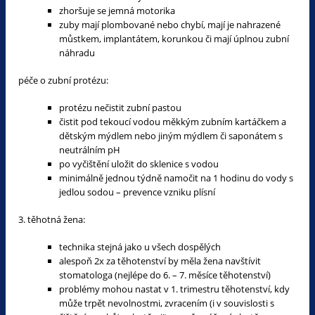
zhoršuje se jemná motorika
zuby mají plombované nebo chybí, mají je nahrazené
můstkem, implantátem, korunkou či mají úplnou zubní
náhradu
péče o zubní protézu:
protézu nečistit zubní pastou
čistit pod tekoucí vodou měkkým zubním kartáčkem a
dětským mýdlem nebo jiným mýdlem či saponátem s
neutrálním pH
po vyčištění uložit do sklenice s vodou
minimálně jednou týdně namočit na 1 hodinu do vody s
jedlou sodou – prevence vzniku plísní
3. těhotná žena:
technika stejná jako u všech dospělých
alespoň 2x za těhotenství by měla žena navštívit
stomatologa (nejlépe do 6. – 7. měsíce těhotenství)
problémy mohou nastat v 1. trimestru těhotenství, kdy
může trpět nevolnostmi, zvracením (i v souvislosti s