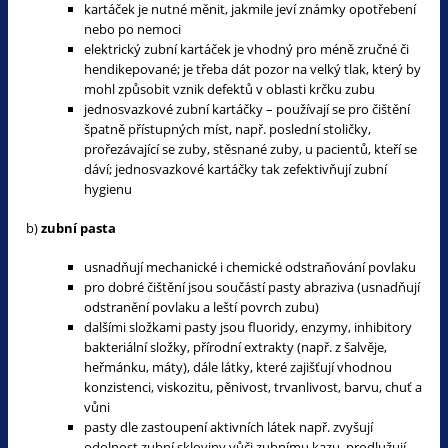
kartáček je nutné měnit, jakmile jeví známky opotřebení
nebo po nemoci
elektrický zubní kartáček je vhodný pro méně zručné či
hendikepované; je třeba dát pozor na velký tlak, který by
mohl způsobit vznik defektů v oblasti krčku zubu
jednosvazkové zubní kartáčky – používají se pro čištění
špatně přístupných míst, např. poslední stoličky,
prořezávající se zuby, stěsnané zuby, u pacientů, kteří se
dáví; jednosvazkové kartáčky tak zefektivňují zubní
hygienu
b)
zubní pasta
usnadňují mechanické i chemické odstraňování povlaku
pro dobré čištění jsou součástí pasty abraziva (usnadňují
odstranění povlaku a leští povrch zubu)
dalšími složkami pasty jsou fluoridy, enzymy, inhibitory
bakteriální složky, přírodní extrakty (např. z šalvěje,
heřmánku, máty), dále látky, které zajišťují vhodnou
konzistenci, viskozitu, pěnivost, trvanlivost, barvu, chuť a
vůni
pasty dle zastoupení aktivních látek např. zvyšují
odolnost zubní skloviny vůči zubnímu kazu, prodlužují