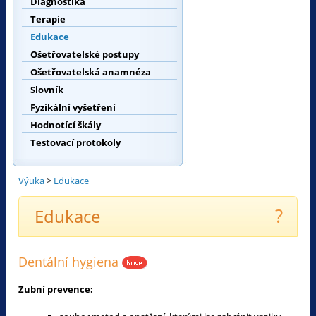
Diagnostika
Terapie
Edukace
Ošetřovatelské postupy
Ošetřovatelská anamnéza
Slovník
Fyzikální vyšetření
Hodnotící škály
Testovací protokoly
Výuka
>
Edukace
?
Edukace
Dentální hygiena
Zubní prevence: