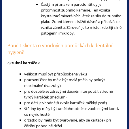
Častým příznakem parodontitidy je
přítomnost zubního kamene. Ten vzniká
krystalizací minerálních látek ze slin do zubního
plaku. Zubní kámen dráždí dásně a přispívá ke
vzniku zánětu. Zároveň je to místo, kde žijí silně
patogenní mikroby.
Poučit klienta o vhodných pomůckách k dentální
hygieně
a)
zubní kartáček
velikost musí být přizpůsobena věku
pracovní část by měla být malá (měla by pokrýt
maximálně dva zuby)
pro dospělé se zdravými dásněmi lze použít středně
tvrdý kartáček (medium)
pro děti je vhodnější zvolit kartáček měkký (soft)
štětiny by měly být umělohmotné se zaoblenými konci,
co nejvíc husté
držátko by mělo být tvarované, aby se kartáček při
čištění pohodlně držel