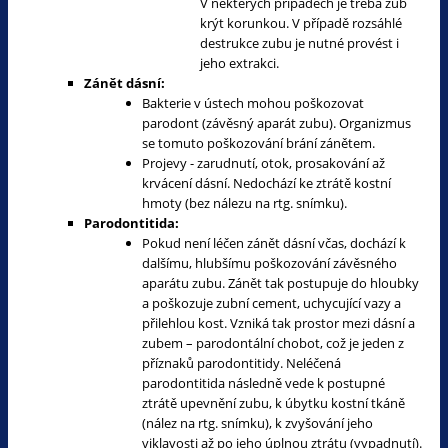
V některých případech je třeba zub
krýt korunkou. V případě rozsáhlé
destrukce zubu je nutné provést i
jeho extrakci.
Zánět dásní:
Bakterie v ústech mohou poškozovat
parodont (závěsný aparát zubu). Organizmus
se tomuto poškozování brání zánětem.
Projevy - zarudnutí, otok, prosakování až
krvácení dásní. Nedochází ke ztrátě kostní
hmoty (bez nálezu na rtg. snímku).
Parodontitida:
Pokud není léčen zánět dásní včas, dochází k
dalšímu, hlubšímu poškozování závěsného
aparátu zubu. Zánět tak postupuje do hloubky
a poškozuje zubní cement, uchycující vazy a
přilehlou kost. Vzniká tak prostor mezi dásní a
zubem – parodontální chobot, což je jeden z
příznaků parodontitidy. Neléčená
parodontitida následně vede k postupné
ztrátě upevnění zubu, k úbytku kostní tkáně
(nález na rtg. snímku), k zvyšování jeho
viklavosti až po jeho úplnou ztrátu (vypadnutí).