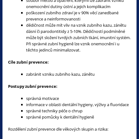
soubor metod a opatření, kterými lze zabránit vzniku
onemocnění dutiny ústní a jejich komplikacím
poškození zubního zdraví je v 90% věcí zanedbané
prevence a neinformovanosti
dědičnost může mít vliv na vznik zubního kazu, zánětu
dásní či parodontitidy z 5-10%. Dědičností podmíněné
může být složení tvrdých zubních tkání, imunitní systém.
Při správné zubní hygieně lze vznik onemocnění i u
těchto jedinců minimalizovat.
Cíle zubní prevence:
zabránit vzniku zubního kazu, zánětu
Postupy zubní prevence:
správná motivace
informace v oblasti dentální hygieny, výživy a fluoridace
správné techniky péče o chrup
správné pomůcky k dentální hygieně
Rozdělení zubní prevence dle věkových skupin a rizika: