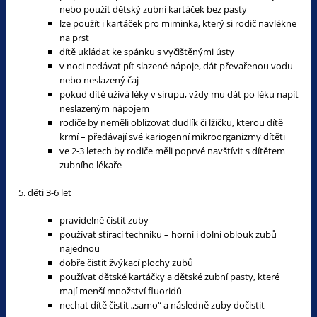
nebo použít dětský zubní kartáček bez pasty
lze použít i kartáček pro miminka, který si rodič navlékne
na prst
dítě ukládat ke spánku s vyčištěnými ústy
v noci nedávat pít slazené nápoje, dát převařenou vodu
nebo neslazený čaj
pokud dítě užívá léky v sirupu, vždy mu dát po léku napít
neslazeným nápojem
rodiče by neměli oblizovat dudlík či lžičku, kterou dítě
krmí – předávají své kariogenní mikroorganizmy dítěti
ve 2-3 letech by rodiče měli poprvé navštívit s dítětem
zubního lékaře
5. děti 3-6 let
pravidelně čistit zuby
používat stírací techniku – horní i dolní oblouk zubů
najednou
dobře čistit žvýkací plochy zubů
používat dětské kartáčky a dětské zubní pasty, které
mají menší množství fluoridů
nechat dítě čistit „samo“ a následně zuby dočistit