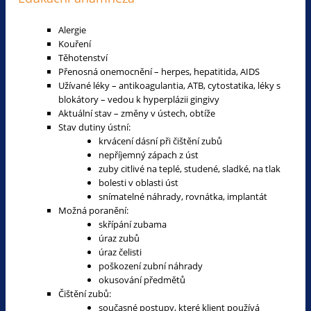
Alergie
Kouření
Těhotenství
Přenosná onemocnění – herpes, hepatitida, AIDS
Užívané léky – antikoagulantia, ATB, cytostatika, léky s
blokátory – vedou k hyperplázii gingivy
Aktuální stav – změny v ústech, obtíže
Stav dutiny ústní:
krvácení dásní při čištění zubů
nepříjemný zápach z úst
zuby citlivé na teplé, studené, sladké, na tlak
bolesti v oblasti úst
snímatelné náhrady, rovnátka, implantát
Možná poranění:
skřípání zubama
úraz zubů
úraz čelisti
poškození zubní náhrady
okusování předmětů
Čištění zubů:
současné postupy, které klient používá