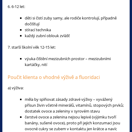
6. 6-12 let:
děti si čistí zuby samy, ale rodiče kontrolují, případně
dočišťují
stírací technika
každý zubní oblouk zvlášť
7. starší školní věk 12-15 let:
výuka čištění mezizubních prostor – mezizubními
kartáčky, nití
Poučit klienta o vhodné výživě a fluoridaci
a) výživa:
měla by splňovat zásady zdravé výživy – vyvážený
přísun živin včetně minerálů, vitamínů, stopových prvků;
dostatek ovoce a zeleniny v syrovém stavu
čerstvé ovoce a zelenina nejsou lepivé (výjimku tvoří
banány, sušené ovoce), proto při jejich konzumaci jsou
ovocné cukry se zubem v kontaktu jen krátce a navíc