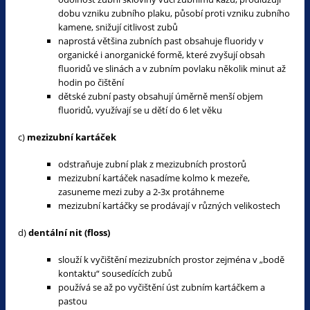
dobu vzniku zubního plaku, působí proti vzniku zubního
kamene, snižují citlivost zubů
naprostá většina zubních past obsahuje fluoridy v
organické i anorganické formě, které zvyšují obsah
fluoridů ve slinách a v zubním povlaku několik minut až
hodin po čištění
dětské zubní pasty obsahují úměrně menší objem
fluoridů, využívají se u dětí do 6 let věku
c)
mezizubní kartáček
odstraňuje zubní plak z mezizubních prostorů
mezizubní kartáček nasadíme kolmo k mezeře,
zasuneme mezi zuby a 2-3x protáhneme
mezizubní kartáčky se prodávají v různých velikostech
d)
dentální nit (floss)
slouží k vyčištění mezizubních prostor zejména v „bodě
kontaktu“ sousedících zubů
používá se až po vyčištění úst zubním kartáčkem a
pastou