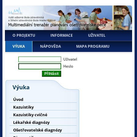
O PROJEKTU
INFORMACE
UŽIVATEL
VÝUKA
NÁPOVĚDA
MAPA PROGRAMU
Uživatel
Heslo
Výuka
Úvod
Kazuistiky
Kazuistiky cvičné
Lékařské diagnózy
Ošetřovatelské diagnózy