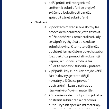
další průnik mikroorganizmů
směrem k zubní dřeni se projeví
zvýšenou bolestivostí a může
způsobit zánět zubní dřeně
Ošetření:
V počátečním stádiu bílé skvrny lze
proces demineralizace ještě zastavit.
Může docházet k remineralizaci, kdy
se vápník vychytává do struktur
zubní skloviny. K tomuto ději může
docházet jen na čistém povrchu zubu
(bez plaku) za pomoci slin (obsahují
vápník) a fluoridů. Proto je tak
důležité množství fluordů v potravě.
V případě, kdy zubní kaz projde větší
částí skloviny, je tento děj již
nevratný a léčba se provádí
odstraněním kazu a náhradou
různými výplňovými materiály.
Při zasažení celé hmoty zubu je třeba
odstranit zubní dřeň a dřeňovou
dutinu vyplnit speciálními materiály.