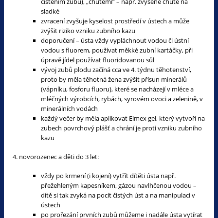
čištěním zubů), „chutěmi“ – např. zvýšené chutě na
sladké
zvracení zvyšuje kyselost prostředí v ústech a může
zvýšit riziko vzniku zubního kazu
doporučení – ústa vždy vypláchnout vodou či ústní
vodou s fluorem, používat měkké zubní kartáčky, při
úpravě jídel používat fluoridovanou sůl
vývoj zubů plodu začíná cca ve 4. týdnu těhotenství,
proto by měla těhotná žena zvýšit přísun minerálů
(vápníku, fosforu fluoru), které se nacházejí v mléce a
mléčných výrobcích, rybách, syrovém ovoci a zelenině, v
minerálních vodách
každý večer by měla aplikovat Elmex gel, který vytvoří na
zubech povrchový plášť a chrání je proti vzniku zubního
kazu
4. novorozenec a děti do 3 let:
vždy po krmení (i kojení) vytřít dítěti ústa např.
přežehleným kapesníkem, gázou navlhčenou vodou –
dítě si tak zvyká na pocit čistých úst a na manipulaci v
ústech
po prořezání prvních zubů můžeme i nadále ústa vytírat