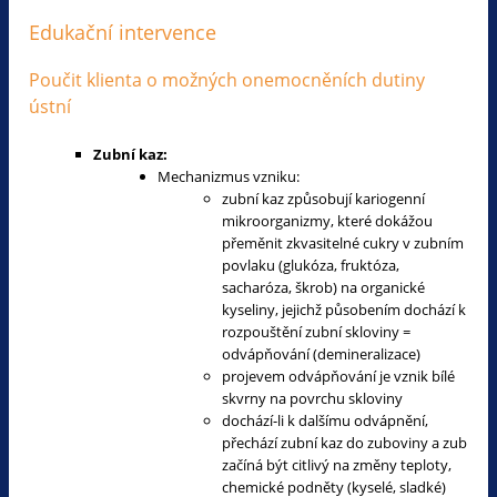
Edukační intervence
Poučit klienta o možných onemocněních dutiny
ústní
Zubní kaz:
Mechanizmus vzniku:
zubní kaz způsobují kariogenní
mikroorganizmy, které dokážou
přeměnit zkvasitelné cukry v zubním
povlaku (glukóza, fruktóza,
sacharóza, škrob) na organické
kyseliny, jejichž působením dochází k
rozpouštění zubní skloviny =
odvápňování (demineralizace)
projevem odvápňování je vznik bílé
skvrny na povrchu skloviny
dochází-li k dalšímu odvápnění,
přechází zubní kaz do zuboviny a zub
začíná být citlivý na změny teploty,
chemické podněty (kyselé, sladké)