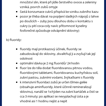
množství slin, které při jídle čerstvého ovoce a zeleniny
vzniká, povrch zubů omyje
častá konzumace cukrů přispívá ke vzniku zubního kazu
pozor je třeba dávat na popíjení sladkých nápojů z lahve
po doušcích – zuby jsou dlouhou dobu v kontaktu s
cukry (u pití coca-coly navíc přítomnost kyseliny
fosforečné způsobuje odvápnění skloviny)
b) fluoridy:
fluoridy mají protikazový účinek, fluoridy se
zabudovávají do skloviny, zkvalitňují ji a zvyšují tak její
odolnost
optimální dávka je 2 mg fluoridů/ 24 hodin
fluor lze do těla dodat fluoridovanou pitnou vodou,
fluoridovými tabletami, fluoridovanou kuchyňskou solí,
zubní pastou, zubními vodami, žvýkačkami s fluoridy
k intenzivní fluoridaci zubů je určen Elmex-gelée
(obsahuje aminfluoridy, které účinně remineralizují
sklovinu), nanáší se 1x/týden na zubní kartáček a čistí se
cca 3 minuty; po aplikaci se nevyplachují ústa a je
vhodné asi 1 hodinu nejíst a nepít