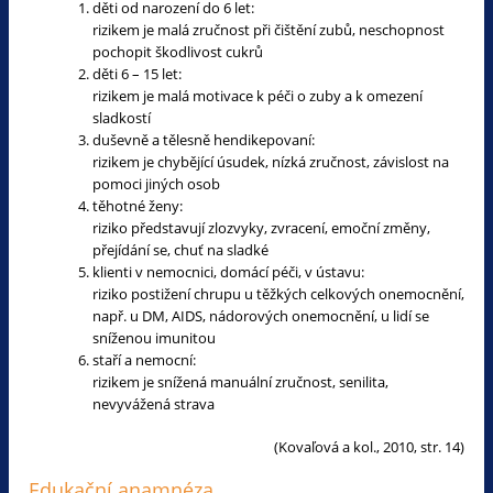
děti od narození do 6 let:
rizikem je malá zručnost při čištění zubů, neschopnost
pochopit škodlivost cukrů
děti 6 – 15 let:
rizikem je malá motivace k péči o zuby a k omezení
sladkostí
duševně a tělesně hendikepovaní:
rizikem je chybějící úsudek, nízká zručnost, závislost na
pomoci jiných osob
těhotné ženy:
riziko představují zlozvyky, zvracení, emoční změny,
přejídání se, chuť na sladké
klienti v nemocnici, domácí péči, v ústavu:
riziko postižení chrupu u těžkých celkových onemocnění,
např. u DM, AIDS, nádorových onemocnění, u lidí se
sníženou imunitou
staří a nemocní:
rizikem je snížená manuální zručnost, senilita,
nevyvážená strava
(Kovaľová a kol., 2010, str. 14)
Edukační anamnéza