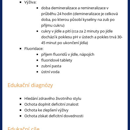
Výživa:
doba demineralizace a remineralizace v
průběhu 24 hodin (demineralizace je celková
doba, po kterou působí kyseliny na zub po
příjmu cukru)
cukry v jídle a pití (cca za 2 minuty po jídle
dochází k poklesu pH v ústech a pokles trvá 30-
45 minut po ukončení jídla)
Fluoridace:
příjem fluoridů v jídle, nápojích
fluoridové tablety
zubní pasta
ústní voda
Edukační diagnózy
Hledání zdravého životního stylu
Ochota doplnit deficitní znalost
Ochota ke zlepšení výživy
Ochota získat deficitní dovednosti
Edukační cíle