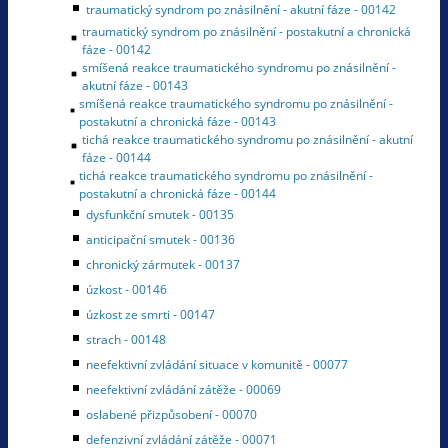
traumatický syndrom po znásilnění - akutní fáze - 00142
traumatický syndrom po znásilnění - postakutní a chronická
fáze - 00142
smíšená reakce traumatického syndromu po znásilnění -
akutní fáze - 00143
smíšená reakce traumatického syndromu po znásilnění -
postakutní a chronická fáze - 00143
tichá reakce traumatického syndromu po znásilnění - akutní
fáze - 00144
tichá reakce traumatického syndromu po znásilnění -
postakutní a chronická fáze - 00144
dysfunkční smutek - 00135
anticipační smutek - 00136
chronický zármutek - 00137
úzkost - 00146
úzkost ze smrti - 00147
strach - 00148
neefektivní zvládání situace v komunitě - 00077
neefektivní zvládání zátěže - 00069
oslabené přizpůsobení - 00070
defenzivní zvládání zátěže - 00071