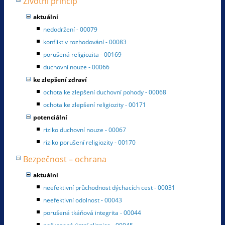
Životní princip
aktuální
nedodržení - 00079
konflikt v rozhodování - 00083
porušená religiozita - 00169
duchovní nouze - 00066
ke zlepšení zdraví
ochota ke zlepšení duchovní pohody - 00068
ochota ke zlepšení religiozity - 00171
potenciální
riziko duchovní nouze - 00067
riziko porušení religiozity - 00170
Bezpečnost – ochrana
aktuální
neefektivní průchodnost dýchacích cest - 00031
neefektivní odolnost - 00043
porušená tkáňová integrita - 00044