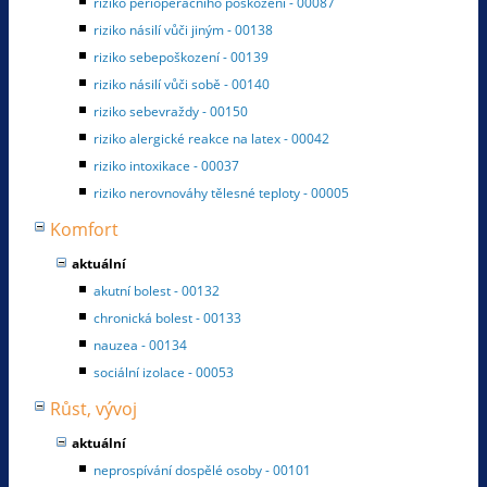
riziko perioperačního poškození - 00087
riziko násilí vůči jiným - 00138
riziko sebepoškození - 00139
riziko násilí vůči sobě - 00140
riziko sebevraždy - 00150
riziko alergické reakce na latex - 00042
riziko intoxikace - 00037
riziko nerovnováhy tělesné teploty - 00005
Komfort
aktuální
akutní bolest - 00132
chronická bolest - 00133
nauzea - 00134
sociální izolace - 00053
Růst, vývoj
aktuální
neprospívání dospělé osoby - 00101