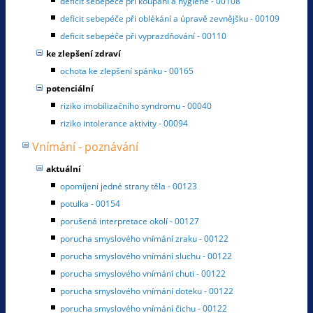
deficit sebepéče při koupání a hygieně - 00108
deficit sebepéče při oblékání a úpravě zevnějšku - 00109
deficit sebepéče při vyprazdňování - 00110
ke zlepšení zdraví
ochota ke zlepšení spánku - 00165
potenciální
riziko imobilizačního syndromu - 00040
riziko intolerance aktivity - 00094
Vnímání - poznávání
aktuální
opomíjení jedné strany těla - 00123
potulka - 00154
porušená interpretace okolí - 00127
porucha smyslového vnímání zraku - 00122
porucha smyslového vnímání sluchu - 00122
porucha smyslového vnímání chuti - 00122
porucha smyslového vnímání doteku - 00122
porucha smyslového vnímání čichu - 00122