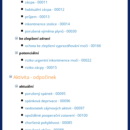
zácpa - 00011
habituální zácpa - 00012
průjem - 00013
inkontinence stolice - 00014
porušená výměna plynů - 00030
ke zlepšení zdraví
ochota ke zlepšení vyprazdňování moči - 00166
potenciální
riziko urgentní inkontinence moči - 00022
riziko zácpy - 00015
Aktivita - odpočinek
aktuální
porušený spánek - 00095
spánková deprivace - 00096
nedostatek zájmových aktivit - 00097
opožděné pooperační zotavení - 00100
zhoršená pohyblivost - 00085
porušená chůze - 00088