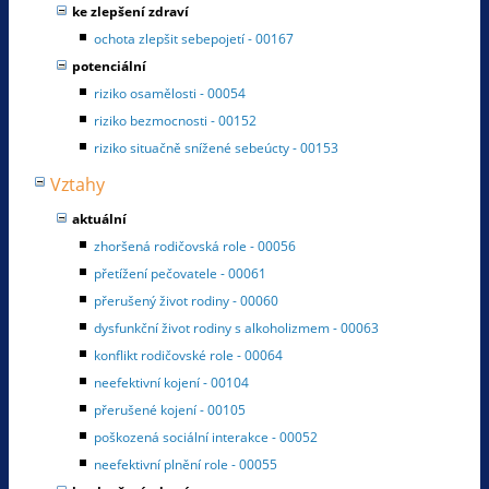
ke zlepšení zdraví
ochota zlepšit sebepojetí - 00167
potenciální
riziko osamělosti - 00054
riziko bezmocnosti - 00152
riziko situačně snížené sebeúcty - 00153
Vztahy
aktuální
zhoršená rodičovská role - 00056
přetížení pečovatele - 00061
přerušený život rodiny - 00060
dysfunkční život rodiny s alkoholizmem - 00063
konflikt rodičovské role - 00064
neefektivní kojení - 00104
přerušené kojení - 00105
poškozená sociální interakce - 00052
neefektivní plnění role - 00055