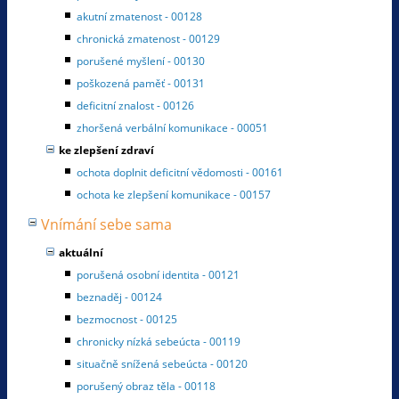
akutní zmatenost - 00128
chronická zmatenost - 00129
porušené myšlení - 00130
poškozená paměť - 00131
deficitní znalost - 00126
zhoršená verbální komunikace - 00051
ke zlepšení zdraví
ochota doplnit deficitní vědomosti - 00161
ochota ke zlepšení komunikace - 00157
Vnímání sebe sama
aktuální
porušená osobní identita - 00121
beznaděj - 00124
bezmocnost - 00125
chronicky nízká sebeúcta - 00119
situačně snížená sebeúcta - 00120
porušený obraz těla - 00118