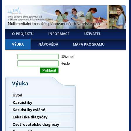
O PROJEKTU
INFORMACE
UŽIVATEL
VÝUKA
NÁPOVĚDA
MAPA PROGRAMU
Uživatel
Heslo
Výuka
Úvod
Kazuistiky
Kazuistiky cvičné
Lékařské diagnózy
Ošetřovatelské diagnózy