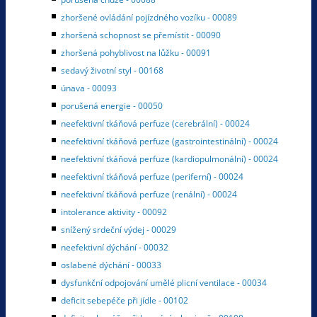
zhoršené ovládání pojízdného vozíku - 00089
zhoršená schopnost se přemístit - 00090
zhoršená pohyblivost na lůžku - 00091
sedavý životní styl - 00168
únava - 00093
porušená energie - 00050
neefektivní tkáňová perfuze (cerebrální) - 00024
neefektivní tkáňová perfuze (gastrointestinální) - 00024
neefektivní tkáňová perfuze (kardiopulmonální) - 00024
neefektivní tkáňová perfuze (periferní) - 00024
neefektivní tkáňová perfuze (renální) - 00024
intolerance aktivity - 00092
snížený srdeční výdej - 00029
neefektivní dýchání - 00032
oslabené dýchání - 00033
dysfunkční odpojování umělé plicní ventilace - 00034
deficit sebepéče při jídle - 00102