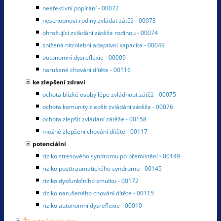
neefektivní popírání - 00072
neschopnost rodiny zvládat zátěž - 00073
ohrožující zvládání zátěže rodinou - 00074
snížená nitrolební adaptivní kapacita - 00049
autonomní dysreflexie - 00009
narušené chování dítěte - 00116
ke zlepšení zdraví
ochota blízké osoby lépe zvládnout zátěž - 00075
ochota komunity zlepšit zvládání zátěže - 00076
ochota zlepšit zvládání zátěže - 00158
možné zlepšení chování dítěte - 00117
potenciální
riziko stresového syndromu po přemístění - 00149
riziko posttraumatického syndromu - 00145
riziko dysfunkčního smutku - 00172
riziko narušeného chování dítěte - 00115
riziko autonomní dysreflexie - 00010