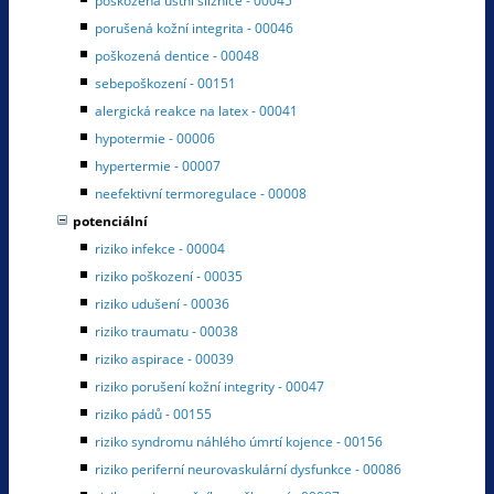
poškozená ústní sliznice - 00045
porušená kožní integrita - 00046
poškozená dentice - 00048
sebepoškození - 00151
alergická reakce na latex - 00041
hypotermie - 00006
hypertermie - 00007
neefektivní termoregulace - 00008
potenciální
riziko infekce - 00004
riziko poškození - 00035
riziko udušení - 00036
riziko traumatu - 00038
riziko aspirace - 00039
riziko porušení kožní integrity - 00047
riziko pádů - 00155
riziko syndromu náhlého úmrtí kojence - 00156
riziko periferní neurovaskulární dysfunkce - 00086