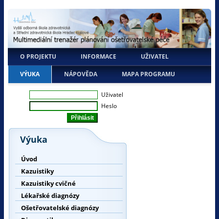
O PROJEKTU
INFORMACE
UŽIVATEL
VÝUKA
NÁPOVĚDA
MAPA PROGRAMU
Uživatel
Heslo
Výuka
Úvod
Kazuistiky
Kazuistiky cvičné
Lékařské diagnózy
Ošetřovatelské diagnózy