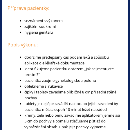
Příprava pacientky:
seznámení s výkonem
zajištění soukromí
hygiena genitálu
Popis výkonu:
dodržíme předepsaný čas podání léků a způsobu
aplikace dle lékařské dokumentace
identifikujeme pacientku dotazem „Jak se jmenujete,
prosím?“
pacientka zaujme gynekologickou polohu
oblékneme si rukavice
čípky i tablety zavádíme přibližně 8 cm při zadní stěně
pochvy
tablety je nejlépe zavádět na noc, po jejich zavedení by
pacientka měla alespoň 10 minut ležet na zádech
krémy, želé nebo pěnu zavádíme aplikátorem jemně asi
5 cm do pochvy a pomalu stlačujeme píst až do
vyprázdnění obsahu, pak jej z pochvy vyjmeme