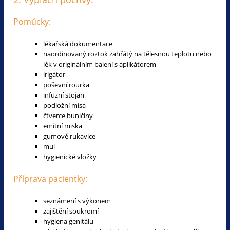
Pomůcky:
lékařská dokumentace
naordinovaný roztok zahřátý na tělesnou teplotu nebo
lék v originálním balení s aplikátorem
irigátor
poševní rourka
infuzní stojan
podložní mísa
čtverce buničiny
emitní miska
gumové rukavice
mul
hygienické vložky
Příprava pacientky:
seznámení s výkonem
zajištění soukromí
hygiena genitálu