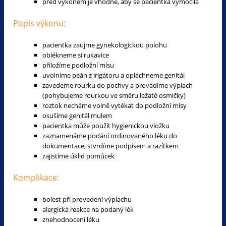
před výkonem je vhodné, aby se pacientka vymočila
Popis výkonu:
pacientka zaujme gynekologickou polohu
oblékneme si rukavice
přiložíme podložní mísu
uvolníme peán z irigátoru a opláchneme genitál
zavedeme rourku do pochvy a provádíme výplach
(pohybujeme rourkou ve směru ležaté osmičky)
roztok necháme volně vytékat do podložní mísy
osušíme genitál mulem
pacientka může použít hygienickou vložku
zaznamenáme podání ordinovaného léku do
dokumentace, stvrdíme podpisem a razítkem
zajistíme úklid pomůcek
Komplikace:
bolest při provedení výplachu
alergická reakce na podaný lék
znehodnocení léku