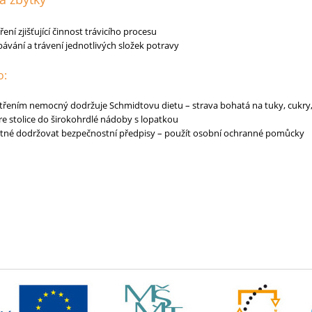
ření zjišťující činnost trávicího procesu
bávání a trávení jednotlivých složek potravy
o:
třením nemocný dodržuje Schmidtovu dietu – strava bohatá na tuky, cukry,
re stolice do širokohrdlé nádoby s lopatkou
utné dodržovat bezpečnostní předpisy – použít osobní ochranné pomůcky