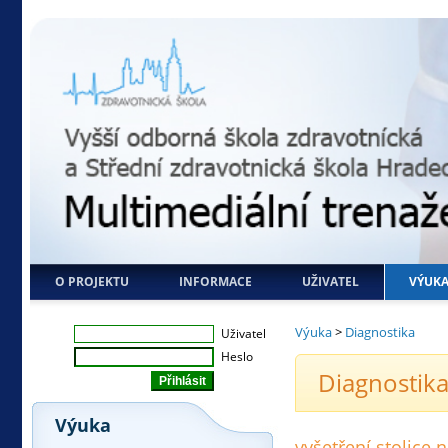
O PROJEKTU
INFORMACE
UŽIVATEL
VÝUK
Výuka
>
Diagnostika
Uživatel
Heslo
Diagnostika
Výuka
vyšetření stolice 