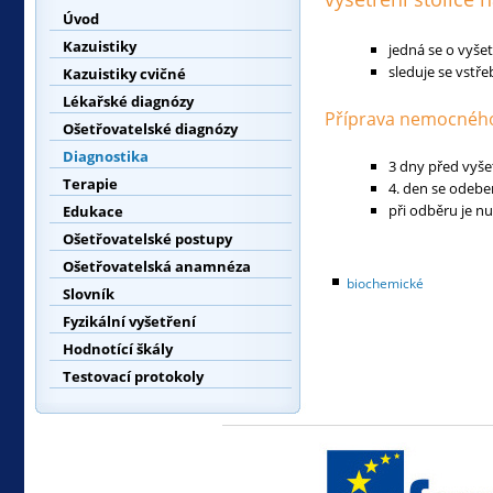
Úvod
Kazuistiky
jedná se o vyšet
sleduje se vstře
Kazuistiky cvičné
Lékařské diagnózy
Příprava nemocnéh
Ošetřovatelské diagnózy
Diagnostika
3 dny před vyše
Terapie
4. den se odebe
při odběru je n
Edukace
Ošetřovatelské postupy
Ošetřovatelská anamnéza
biochemické
Slovník
Fyzikální vyšetření
Hodnotící škály
Testovací protokoly