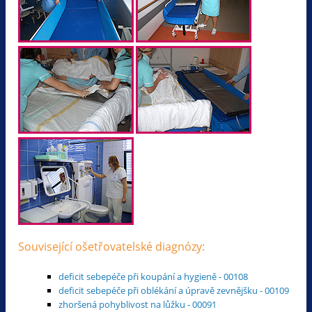
Související ošetřovatelské diagnózy:
deficit sebepéče při koupání a hygieně - 00108
deficit sebepéče při oblékání a úpravě zevnějšku - 00109
zhoršená pohyblivost na lůžku - 00091