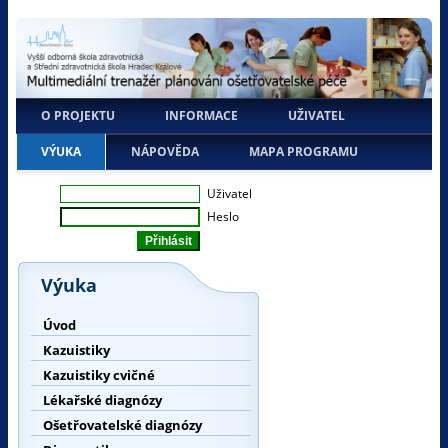
O PROJEKTU
INFORMACE
UŽIVATEL
VÝUKA
NÁPOVĚDA
MAPA PROGRAMU
Uživatel
Heslo
Výuka
Úvod
Kazuistiky
Kazuistiky cvičné
Lékařské diagnózy
Ošetřovatelské diagnózy