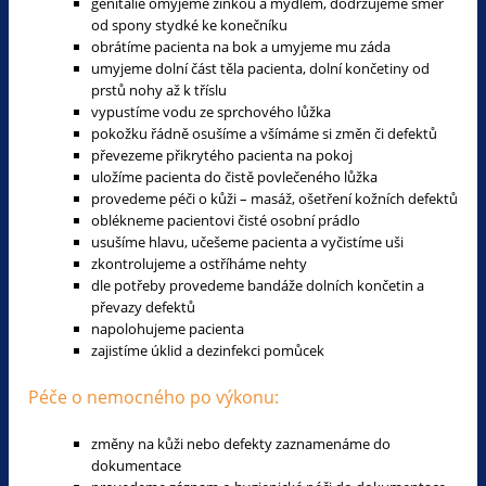
genitálie omyjeme žínkou a mýdlem, dodržujeme směr
od spony stydké ke konečníku
obrátíme pacienta na bok a umyjeme mu záda
umyjeme dolní část těla pacienta, dolní končetiny od
prstů nohy až k tříslu
vypustíme vodu ze sprchového lůžka
pokožku řádně osušíme a všímáme si změn či defektů
převezeme přikrytého pacienta na pokoj
uložíme pacienta do čistě povlečeného lůžka
provedeme péči o kůži – masáž, ošetření kožních defektů
oblékneme pacientovi čisté osobní prádlo
usušíme hlavu, učešeme pacienta a vyčistíme uši
zkontrolujeme a ostříháme nehty
dle potřeby provedeme bandáže dolních končetin a
převazy defektů
napolohujeme pacienta
zajistíme úklid a dezinfekci pomůcek
Péče o nemocného po výkonu:
změny na kůži nebo defekty zaznamenáme do
dokumentace