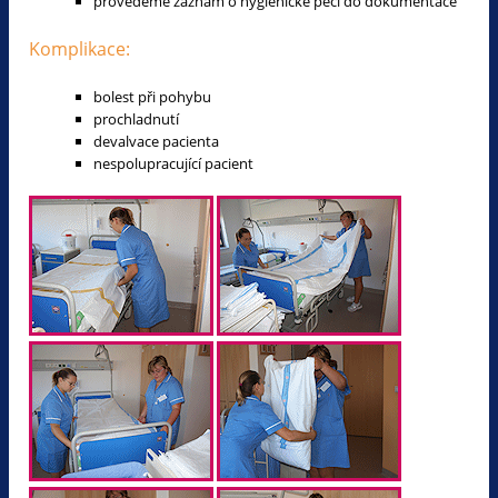
provedeme záznam o hygienické péči do dokumentace
Komplikace:
bolest při pohybu
prochladnutí
devalvace pacienta
nespolupracující pacient