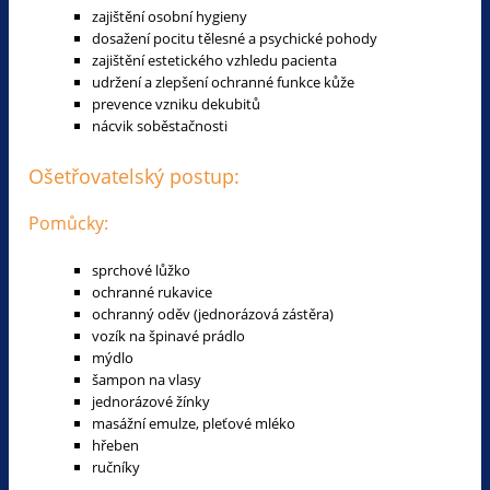
zajištění osobní hygieny
dosažení pocitu tělesné a psychické pohody
zajištění estetického vzhledu pacienta
udržení a zlepšení ochranné funkce kůže
prevence vzniku dekubitů
nácvik soběstačnosti
Ošetřovatelský postup:
Pomůcky:
sprchové lůžko
ochranné rukavice
ochranný oděv (jednorázová zástěra)
vozík na špinavé prádlo
mýdlo
šampon na vlasy
jednorázové žínky
masážní emulze, pleťové mléko
hřeben
ručníky