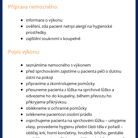
Příprava nemocného:
informace o výkonu
ověření, zda pacient netrpí alergií na hygienické
prostředky
zajištění soukromí v koupelně
Popis výkonu:
seznámíme nemocného s výkonem
před sprchováním zajistíme u pacienta péči o dutinu
ústní na pokoji
připravíme a zkontrolujeme pomůcky
přesuneme pacienta z lůžka na sprchové lůžko a
odvezeme ho do koupelny, během převozu ho
přikryjeme přikrývkou
oblékneme si ochranné pomůcky
svlékneme pacientovi osobní prádlo
osprchujeme pacienta na sprchovém lůžku – umyjeme
vlasy, provedeme hygienu přední části těla v pořadí –
obličej, krk, horní končetiny, hrudník, břicho, genitálie