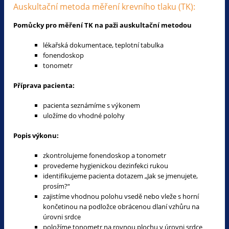
Auskultační metoda měření krevního tlaku (TK):
Pomůcky pro měření TK na paži auskultační metodou
lékařská dokumentace, teplotní tabulka
fonendoskop
tonometr
Příprava pacienta:
pacienta seznámíme s výkonem
uložíme do vhodné polohy
Popis výkonu:
zkontrolujeme fonendoskop a tonometr
provedeme hygienickou dezinfekci rukou
identifikujeme pacienta dotazem „Jak se jmenujete,
prosím?“
zajistíme vhodnou polohu vsedě nebo vleže s horní
končetinou na podložce obrácenou dlaní vzhůru na
úrovni srdce
položíme tonometr na rovnou plochu v úrovni srdce