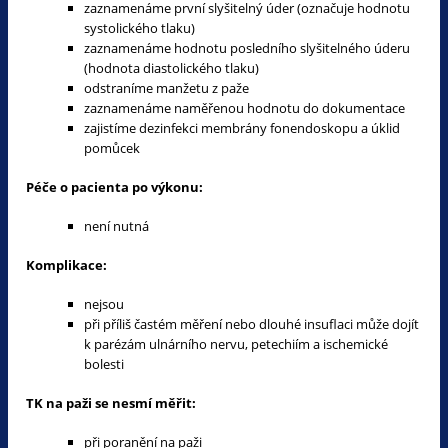
zaznamenáme první slyšitelný úder (označuje hodnotu
systolického tlaku)
zaznamenáme hodnotu posledního slyšitelného úderu
(hodnota diastolického tlaku)
odstraníme manžetu z paže
zaznamenáme naměřenou hodnotu do dokumentace
zajistíme dezinfekci membrány fonendoskopu a úklid
pomůcek
Péče o pacienta po výkonu:
není nutná
Komplikace:
nejsou
při příliš častém měření nebo dlouhé insuflaci může dojít
k parézám ulnárního nervu, petechiím a ischemické
bolesti
TK na paži se nesmí měřit:
při poranění na paži