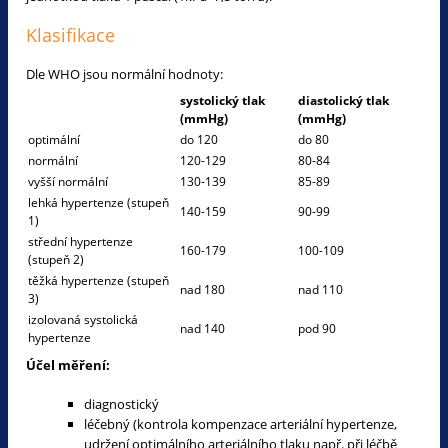
Klasifikace
Dle WHO jsou normální hodnoty:
systolický tlak
diastolický tlak
(mmHg)
(mmHg)
optimální
do 120
do 80
normální
120-129
80-84
vyšší normální
130-139
85-89
lehká hypertenze (stupeň
140-159
90-99
1)
střední hypertenze
160-179
100-109
(stupeň 2)
těžká hypertenze (stupeň
nad 180
nad 110
3)
izolovaná systolická
nad 140
pod 90
hypertenze
Účel měření:
diagnostický
léčebný (kontrola kompenzace arteriální hypertenze,
udržení optimálního arteriálního tlaku např. při léčbě