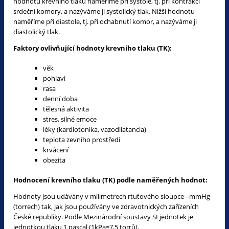
hodnotu krevního tlaku naměříme při systole, tj. při kontrakci
srdeční komory, a nazýváme ji systolický tlak. Nižší hodnotu
naměříme při diastole, tj. při ochabnutí komor, a nazýváme ji
diastolický tlak.
Faktory ovlivňující hodnoty krevního tlaku (TK):
věk
pohlaví
rasa
denní doba
tělesná aktivita
stres, silné emoce
léky (kardiotonika, vazodilatancia)
teplota zevního prostředí
krvácení
obezita
Hodnocení krevního tlaku (TK) podle naměřených hodnot:
Hodnoty jsou udávány v milimetrech rtuťového sloupce - mmHg
(torrech) tak, jak jsou používány ve zdravotnických zařízeních
České republiky. Podle Mezinárodní soustavy SI jednotek je
jednotkou tlaku 1 pascal (1kPa=7,5 torrů).