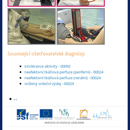
Související ošetřovatelské diagnózy:
intolerance aktivity - 00092
neefektivní tkáňová perfuze (periferní) - 00024
neefektivní tkáňová perfuze (renální) - 00024
snížený srdeční výdej - 00029
<<