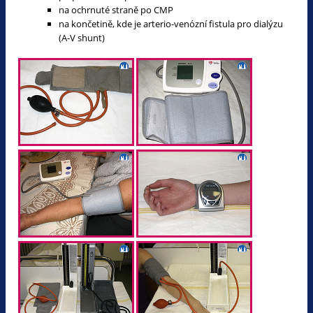
na ochrnuté straně po CMP
na končetině, kde je arterio-venózní fistula pro dialýzu
(A-V shunt)