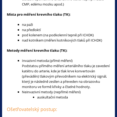
CMP, edému mozku apod.)
Místa pro měření krevního tlaku (TK):
na paži
na předloktí
pod kolenem (na podkolenní tepně při ICHDK)
nad kotníkem (měření kotníkových tlaků při ICHDK)
Metody měření krevního tlaku (TK):
Invazivní metoda (přímé měření)
Podstatou přímého měření arteriálního tlaku je zavedení
katétru do arterie, kde je tlak krve konvertován
(převáděn) tlakovým převodníkem na elektrický signál,
který je následně zesílen a převeden na obrazovku
monitoru ve formě křivky a číselné hodnoty.
Neinvazivní metody (nepřímé měření)
auskultační metoda
Ošetřovatelský postup: