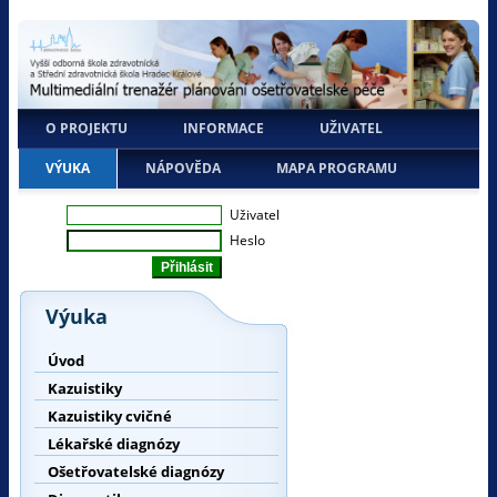
O PROJEKTU
INFORMACE
UŽIVATEL
VÝUKA
NÁPOVĚDA
MAPA PROGRAMU
Uživatel
Heslo
Výuka
Úvod
Kazuistiky
Kazuistiky cvičné
Lékařské diagnózy
Ošetřovatelské diagnózy