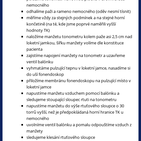
nemocného
odhalíme paži a rameno nemocného (oděv nesmí tísnit)
měříme vždy za stejných podmínek a na stejné horní
končetině (na té, kde jsme poprvé naměřili vyšší
hodnoty TK)
naložíme manžetu tonometru kolem paže asi 2,5 cm nad
loketní jamkou, šířku manžety volíme dle konstituce
pacienta
zajistíme napojení manžety na tonometr a uzavřeme
ventil balónku
vyhmatáme pulzující tepnu v loketní jamce, nasadíme si
do uší fonendoskop
přiložíme membránu fonendoskopu na pulzující místo v
loketní jamce
napustíme manžetu vzduchem pomocí balónku a
sledujeme stoupající sloupec rtuti na tonometru
napustíme manžetu do výše rtuťového sloupce o 30
torrů vyšší, než je předpokládaná horní hranice TK u
nemocného
uvolníme ventil balónku a pomalu odpouštíme vzduch z
manžety
sledujeme klesání rtuťového sloupce