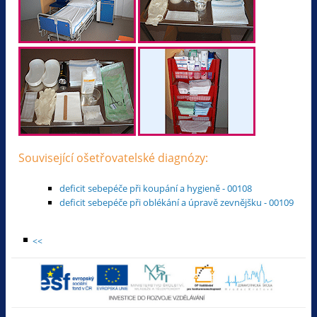
Související ošetřovatelské diagnózy:
deficit sebepéče při koupání a hygieně - 00108
deficit sebepéče při oblékání a úpravě zevnějšku - 00109
<<