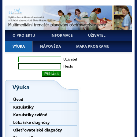
O PROJEKTU
INFORMACE
UŽIVATEL
VÝUKA
NÁPOVĚDA
MAPA PROGRAMU
Uživatel
Heslo
Výuka
Úvod
Kazuistiky
Kazuistiky cvičné
Lékařské diagnózy
Ošetřovatelské diagnózy