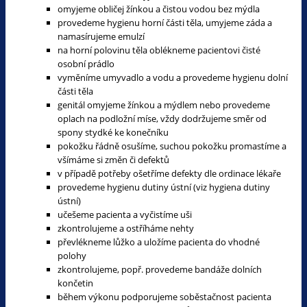
omyjeme obličej žínkou a čistou vodou bez mýdla
provedeme hygienu horní části těla, umyjeme záda a
namasírujeme emulzí
na horní polovinu těla oblékneme pacientovi čisté
osobní prádlo
vyměníme umyvadlo a vodu a provedeme hygienu dolní
části těla
genitál omyjeme žínkou a mýdlem nebo provedeme
oplach na podložní míse, vždy dodržujeme směr od
spony stydké ke konečníku
pokožku řádně osušíme, suchou pokožku promastíme a
všímáme si změn či defektů
v případě potřeby ošetříme defekty dle ordinace lékaře
provedeme hygienu dutiny ústní (viz hygiena dutiny
ústní)
učešeme pacienta a vyčistíme uši
zkontrolujeme a ostříháme nehty
převlékneme lůžko a uložíme pacienta do vhodné
polohy
zkontrolujeme, popř. provedeme bandáže dolních
končetin
během výkonu podporujeme soběstačnost pacienta