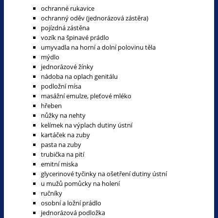
ochranné rukavice
ochranný oděv (jednorázová zástěra)
pojízdná zástěna
vozík na špinavé prádlo
umyvadla na horní a dolní polovinu těla
mýdlo
jednorázové žínky
nádoba na oplach genitálu
podložní mísa
masážní emulze, pleťové mléko
hřeben
nůžky na nehty
kelímek na výplach dutiny ústní
kartáček na zuby
pasta na zuby
trubička na pití
emitní miska
glycerinové tyčinky na ošetření dutiny ústní
u mužů pomůcky na holení
ručníky
osobní a ložní prádlo
jednorázová podložka