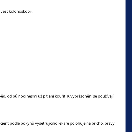
rovést kolonoskopii.
d, od půlnoci nesmí už pít ani kouřit. K vyprázdnění se používají
pacient podle pokynů vyšetřujícího lékaře polohuje na břicho, pravý