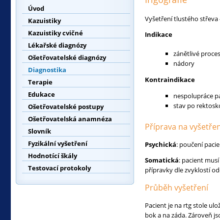
Úvod
Vyšetření tlustého střeva
Kazuistiky
Kazuistiky cvičné
Indikace
Lékařské diagnózy
zánětlivé proces
Ošetřovatelské diagnózy
nádory
Diagnostika
Kontraindikace
Terapie
Edukace
nespolupráce p
stav po rektosk
Ošetřovatelské postupy
Ošetřovatelská anamnéza
Příprava na vyšetřen
Slovník
Fyzikální vyšetření
Psychická
: poučení pacie
Hodnotící škály
Somatická
: pacient musí
Testovací protokoly
přípravky dle zvyklostí odd
Průběh vyšetření
Pacient je na rtg stole u
bok a na záda. Zároveň j