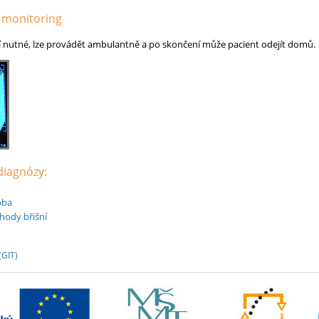
 monitoring
 nutné, lze provádět ambulantně a po skončení může pacient odejít domů.
 diagnózy:
oba
íhody břišní
(GIT)