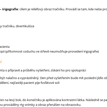
– irigografie
: cílem je reliéfový obraz tračníku. Provádí se tam, kde nelze p
y tračníku, divertikulóza
acienta
opii (přítomnost vzduchu ve střevě neumožňuje provedení irigografie)
í
nta o přípravě a průběhu vyšetření, získání ho pro spolupráci
 být nalačno a vyprázdněný. Den před vyšetřením bude mít poslední jídlo obě
ělení, nejčastěji pacient pije fosfátové soli
ložen na levý bok, do konečníku je aplikována kontrastní látka. Následně se 
sou prováděny rtg snímky a obraz přenášen na obrazovku.