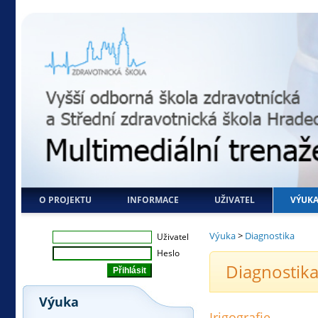
O PROJEKTU
INFORMACE
UŽIVATEL
VÝUK
Výuka
>
Diagnostika
Uživatel
Heslo
Diagnostika
Výuka
Irigografie