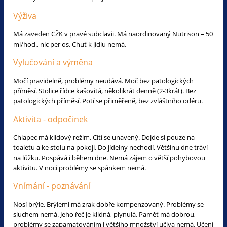
Výživa
Má zaveden CŽK v pravé subclavii. Má naordinovaný Nutrison – 50
ml/hod., nic per os. Chuť k jídlu nemá.
Vylučování a výměna
Močí pravidelně, problémy neudává. Moč bez patologických
příměsí. Stolice řídce kašovitá, několikrát denně (2-3krát). Bez
patologických příměsí. Potí se přiměřeně, bez zvláštního odéru.
Aktivita - odpočinek
Chlapec má klidový režim. Cítí se unavený. Dojde si pouze na
toaletu a ke stolu na pokoji. Do jídelny nechodí. Většinu dne tráví
na lůžku. Pospává i během dne. Nemá zájem o větší pohybovou
aktivitu. V noci problémy se spánkem nemá.
Vnímání - poznávání
Nosí brýle. Brýlemi má zrak dobře kompenzovaný. Problémy se
sluchem nemá. Jeho řeč je klidná, plynulá. Paměť má dobrou,
problémy se zapamatováním i většího množství učiva nemá. Učení