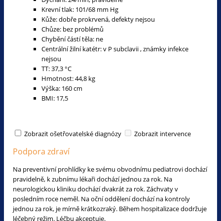
Krevní tlak: 101/68 mm Hg
Kůže: dobře prokrvená, defekty nejsou
Chůze: bez problémů
Chybění částí těla: ne
Centrální žilní katétr: v P subclavii , známky infekce
nejsou
TT: 37,3 °C
Hmotnost: 44,8 kg
Výška: 160 cm
BMI: 17,5
Zobrazit ošetřovatelské diagnózy
Zobrazit intervence
Podpora zdraví
Na preventivní prohlídky ke svému obvodnímu pediatrovi dochází
pravidelně, k zubnímu lékaři dochází jednou za rok. Na
neurologickou kliniku dochází dvakrát za rok. Záchvaty v
posledním roce neměl. Na oční oddělení dochází na kontroly
jednou za rok, je mírně krátkozraký. Během hospitalizace dodržuje
léčebný režim. Léčbu akceptuje.