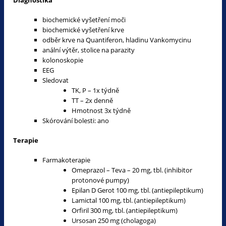
biochemické vyšetření moči
biochemické vyšetření krve
odběr krve na Quantiferon, hladinu Vankomycinu
anální výtěr, stolice na parazity
kolonoskopie
EEG
Sledovat
TK, P – 1x týdně
TT – 2x denně
Hmotnost 3x týdně
Skórování bolesti: ano
Terapie
Farmakoterapie
Omeprazol – Teva – 20 mg, tbl. (inhibitor
protonové pumpy)
Epilan D Gerot 100 mg, tbl. (antiepileptikum)
Lamictal 100 mg, tbl. (antiepileptikum)
Orfiril 300 mg, tbl. (antiepileptikum)
Ursosan 250 mg (cholagoga)