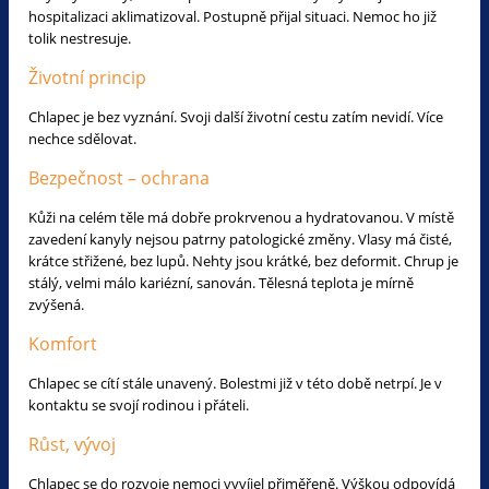
hospitalizaci aklimatizoval. Postupně přijal situaci. Nemoc ho již
tolik nestresuje.
Životní princip
Chlapec je bez vyznání. Svoji další životní cestu zatím nevidí. Více
nechce sdělovat.
Bezpečnost – ochrana
Kůži na celém těle má dobře prokrvenou a hydratovanou. V místě
zavedení kanyly nejsou patrny patologické změny. Vlasy má čisté,
krátce střižené, bez lupů. Nehty jsou krátké, bez deformit. Chrup je
stálý, velmi málo kariézní, sanován. Tělesná teplota je mírně
zvýšená.
Komfort
Chlapec se cítí stále unavený. Bolestmi již v této době netrpí. Je v
kontaktu se svojí rodinou i přáteli.
Růst, vývoj
Chlapec se do rozvoje nemoci vyvíjel přiměřeně. Výškou odpovídá