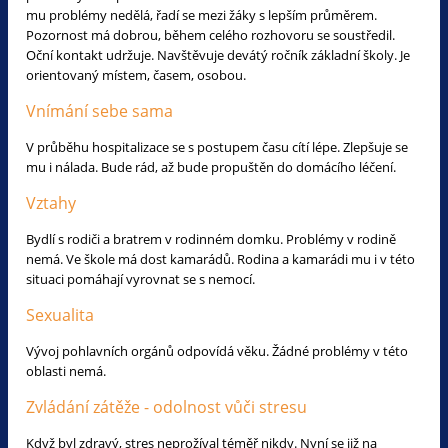
mu problémy nedělá, řadí se mezi žáky s lepším průměrem.
Pozornost má dobrou, během celého rozhovoru se soustředil.
Oční kontakt udržuje. Navštěvuje devátý ročník základní školy. Je
orientovaný místem, časem, osobou.
Vnímání sebe sama
V průběhu hospitalizace se s postupem času cítí lépe. Zlepšuje se
mu i nálada. Bude rád, až bude propuštěn do domácího léčení.
Vztahy
Bydlí s rodiči a bratrem v rodinném domku. Problémy v rodině
nemá. Ve škole má dost kamarádů. Rodina a kamarádi mu i v této
situaci pomáhají vyrovnat se s nemocí.
Sexualita
Vývoj pohlavních orgánů odpovídá věku. Žádné problémy v této
oblasti nemá.
Zvládání zátěže - odolnost vůči stresu
Když byl zdravý, stres neprožíval téměř nikdy. Nyní se již na