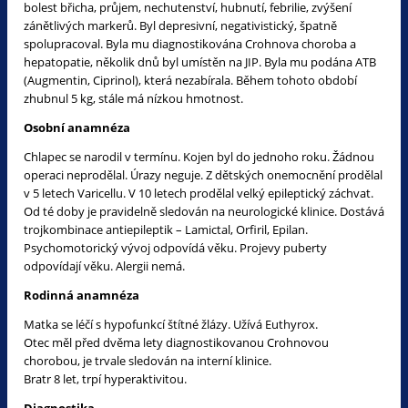
bolest břicha, průjem, nechutenství, hubnutí, febrilie, zvýšení
zánětlivých markerů. Byl depresivní, negativistický, špatně
spolupracoval. Byla mu diagnostikována Crohnova choroba a
hepatopatie, několik dnů byl umístěn na JIP. Byla mu podána ATB
(Augmentin, Ciprinol), která nezabírala. Během tohoto období
zhubnul 5 kg, stále má nízkou hmotnost.
Osobní anamnéza
Chlapec se narodil v termínu. Kojen byl do jednoho roku. Žádnou
operaci neprodělal. Úrazy neguje. Z dětských onemocnění prodělal
v 5 letech Varicellu. V 10 letech prodělal velký epileptický záchvat.
Od té doby je pravidelně sledován na neurologické klinice. Dostává
trojkombinace antiepileptik – Lamictal, Orfiril, Epilan.
Psychomotorický vývoj odpovídá věku. Projevy puberty
odpovídají věku. Alergii nemá.
Rodinná anamnéza
Matka se léčí s hypofunkcí štítné žlázy. Užívá Euthyrox.
Otec měl před dvěma lety diagnostikovanou Crohnovou
chorobou, je trvale sledován na interní klinice.
Bratr 8 let, trpí hyperaktivitou.
Diagnostika