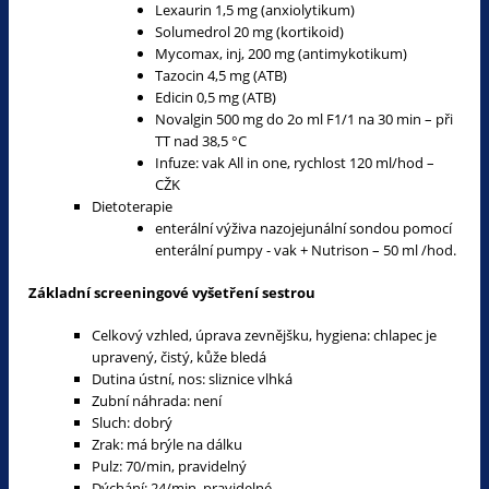
Lexaurin 1,5 mg (anxiolytikum)
Solumedrol 20 mg (kortikoid)
Mycomax, inj, 200 mg (antimykotikum)
Tazocin 4,5 mg (ATB)
Edicin 0,5 mg (ATB)
Novalgin 500 mg do 2o ml F1/1 na 30 min – při
TT nad 38,5 °C
Infuze: vak All in one, rychlost 120 ml/hod –
CŽK
Dietoterapie
enterální výživa nazojejunální sondou pomocí
enterální pumpy - vak + Nutrison – 50 ml /hod.
Základní screeningové vyšetření sestrou
Celkový vzhled, úprava zevnějšku, hygiena: chlapec je
upravený, čistý, kůže bledá
Dutina ústní, nos: sliznice vlhká
Zubní náhrada: není
Sluch: dobrý
Zrak: má brýle na dálku
Pulz: 70/min, pravidelný
Dýchání: 24/min, pravidelné