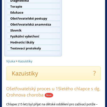
Diagnostika
Terapie
Edukace
Ošetřovatelské postupy
Ošetřovatelská anamnéza
Slovník
Fyzikální vyšetření
Hodnotící škály
Testovací protokoly
Výuka
>
Kazuistiky
?
Kazuistiky
Ošetřovatelský proces u 15letého chlapce s dg.
Crohnova choroba
Chlapec (15 let) byl přijat na dětské oddělení pro zažívací potíže –