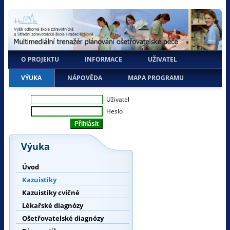
O PROJEKTU
INFORMACE
UŽIVATEL
VÝUKA
NÁPOVĚDA
MAPA PROGRAMU
Uživatel
Heslo
Výuka
Úvod
Kazuistiky
Kazuistiky cvičné
Lékařské diagnózy
Ošetřovatelské diagnózy