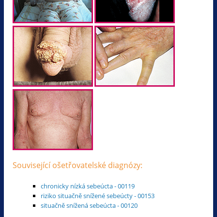
Související ošetřovatelské diagnózy:
chronicky nízká sebeúcta - 00119
riziko situačně snížené sebeúcty - 00153
situačně snížená sebeúcta - 00120