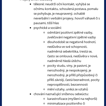
tělesné: neudrží oční kontakt, vyhýbá se
očnímu kontaktu, schoulená postava, pomalu
se pohybuje, je neupravený, ochablé
neverbální i verbální projevy, hovoří váhavě či s
pausami, tišší hlas
psychické a sociální:
odmítání pozitivní zpětné vazby,
zveličování negativní zpětné vazby
dlouhodobě se negativně hodnotí,
nedůvěra ve své schopnosti,
nadměrná sebekritika, trestá se,
často se omlouvá, nedůvěra v nové,
nadměrně hledá útěchu
pocity studu, viny, je pasivní, je
nerozhodný, je nespokojený, je
nerozhodný, je příliš přizpůsobivý či
příliš závislý, častá bezradnost, pocity
neprospěšnosti, bezcennosti
mění vztahy, uniká ze vztahů
chování naznačující sníženou sebeúctu:
karastrofizace (myšlení na nejhorší)
minimalizace pozitivního či