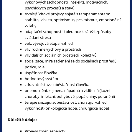
výkonových (schopnosti, intelekt), motivačních,
psychických procesů a stavů
trvalejší citové projevy spjaté s temperamentem:
stabilita, labilita, optimismus, pesimismus, emocionální
vztahy
adaptační schopnosti, tolerance k zátěži, způsoby
zvládání stresu
věk, vývojová etapa, vzhled
vliv rodinné výchovy a prostředí
vliv dalších sociálních prostředí, kolektivů
socializace, míra začlenění se do sociálních prostředí,
pozice, role
úspěšnost člověka
hodnotový systém
zdravotní stav, soběstačnost člověka
onemocnění, zejména nápadná a viditelná (kožní
choroby, infekční, pohybové, popáleniny, poranění)
terapie snižující soběstačnost, zhoršující vzhled,
výkonnost (onkologická léčba, chirurgická léčba)
Důležité údaje:
Projevy změn sebeúcty