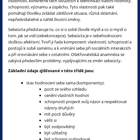
osobnosti, konkrétně těch sloužících k identifikaci vlastní hodnoty,
schopností, významu a úspěchu. Tyto vlastnosti pak také
pomáhají člověku zvládat zátěžové situace, různá zklamání,
nepředvídatelné a náhlé životní změny.
Sebeúcta představuje to, co si o sobě člověk myslí a co si myslí o
tom, jak se vidí (sebekoncepce). Sebeúcta je v sebehodnocení
složkou afektivní. Tvoří ji řada komponent: vlastností, schopností a
postojů k sobě samému a k vnímání sebe při sociálních interakcích
a při srovnávání sebe s ostatními. Ošetřovatelská anamnéza se
zabývá především problémy, vyplývajícími ze změn sebeúcty.
Základní údaje zjišťované v této třídě jsou:
stav hodnocení sebe sama (komponenty):
pocit ze svého vzhledu
cenění vlastních hodnot
schopnosti projevit svůj názor a respektovat
názory druhých
mít pocit důvěry
věřit si
být zodpovědný
být užitečný
být schopný rozhodovat