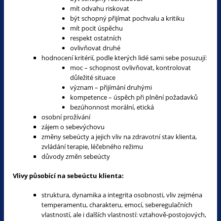
mít odvahu riskovat
být schopný přijímat pochvalu a kritiku
mít pocit úspěchu
respekt ostatních
ovlivňovat druhé
hodnocení kritérií, podle kterých lidé sami sebe posuzují:
moc – schopnost ovlivňovat, kontrolovat
důležité situace
význam – přijímání druhými
kompetence – úspěch při plnění požadavků
bezúhonnost morální, etická
osobní prožívání
zájem o sebevýchovu
změny sebeúcty a jejich vliv na zdravotní stav klienta,
zvládání terapie, léčebného režimu
důvody změn sebeúcty
Vlivy působící na sebeúctu klienta:
struktura, dynamika a integrita osobnosti, vliv zejména
temperamentu, charakteru, emocí, seberegulačních
vlastností, ale i dalších vlastností: vztahově-postojových,