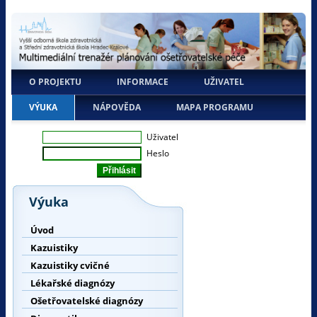
O PROJEKTU
INFORMACE
UŽIVATEL
VÝUKA
NÁPOVĚDA
MAPA PROGRAMU
Uživatel
Heslo
Výuka
Úvod
Kazuistiky
Kazuistiky cvičné
Lékařské diagnózy
Ošetřovatelské diagnózy