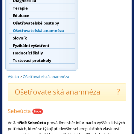
Diagnostika
Terapie
Edukace
Ošetřovatelské postupy
Ošetřovatelská anamnéza
Slovník
Fyzikální vyšetření
Hodnotící škály
Testovací protokoly
Výuka
>
Ošetřovatelská anamnéza
?
Ošetřovatelská anamnéza
Sebeúcta
Ve
2. třídě Sebeúcta
provádíme sběr informací o vyšších lidských
potřebách, které se týkají především seberegulačních vlastností