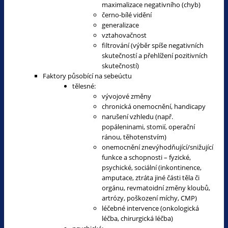
maximalizace negativního (chyb)
černo-bílé vidění
generalizace
vztahovačnost
filtrování (výběr spíše negativních
skutečností a přehlížení pozitivních
skutečností)
Faktory působící na sebeúctu
tělesné:
vývojové změny
chronická onemocnění, handicapy
narušení vzhledu (např.
popáleninami, stomií, operační
ránou, těhotenstvím)
onemocnění znevýhodňující/snižující
funkce a schopnosti – fyzické,
psychické, sociální (inkontinence,
amputace, ztráta jiné části těla či
orgánu, revmatoidní změny kloubů,
artrózy, poškození míchy, CMP)
léčebné intervence (onkologická
léčba, chirurgická léčba)