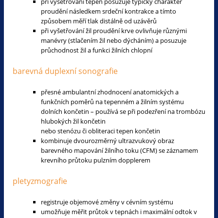
při vyšetřování tepen posuzuje typický charakter
proudění následkem srdeční kontrakce a tímto
způsobem měří tlak distálně od uzávěrů
při vyšetřování žil proudění krve ovlivňuje různými
manévry (stlačením žil nebo dýcháním) a posuzuje
průchodnost žil a funkci žilních chlopní
barevná duplexní sonografie
přesné ambulantní zhodnocení anatomických a
funkčních poměrů na tepenném a žilním systému
dolních končetin – používá se při podezření na trombózu
hlubokých žil končetin
nebo stenózu či obliteraci tepen končetin
kombinuje dvourozměrný ultrazvukový obraz
barevného mapování žilního toku (CFM) se záznamem
krevního průtoku pulzním dopplerem
pletyzmografie
registruje objemové změny v cévním systému
umožňuje měřit průtok v tepnách i maximální odtok v