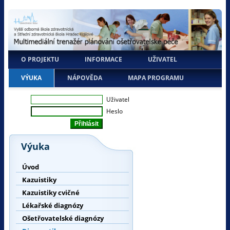
O PROJEKTU
INFORMACE
UŽIVATEL
VÝUKA
NÁPOVĚDA
MAPA PROGRAMU
Uživatel
Heslo
Výuka
Úvod
Kazuistiky
Kazuistiky cvičné
Lékařské diagnózy
Ošetřovatelské diagnózy