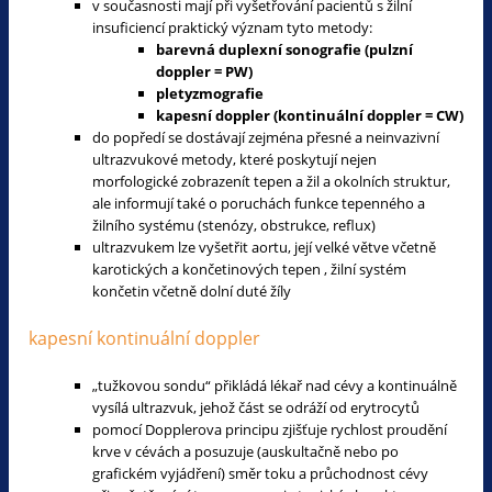
v současnosti mají při vyšetřování pacientů s žilní
insuficiencí praktický význam tyto metody:
barevná duplexní sonografie (pulzní
doppler = PW)
pletyzmografie
kapesní doppler (kontinuální doppler = CW)
do popředí se dostávají zejména přesné a neinvazivní
ultrazvukové metody, které poskytují nejen
morfologické zobrazenít tepen a žil a okolních struktur,
ale informují také o poruchách funkce tepenného a
žilního systému (stenózy, obstrukce, reflux)
ultrazvukem lze vyšetřit aortu, její velké větve včetně
karotických a končetinových tepen , žilní systém
končetin včetně dolní duté žíly
kapesní kontinuální doppler
„tužkovou sondu“ přikládá lékař nad cévy a kontinuálně
vysílá ultrazvuk, jehož část se odráží od erytrocytů
pomocí Dopplerova principu zjišťuje rychlost proudění
krve v cévách a posuzuje (auskultačně nebo po
grafickém vyjádření) směr toku a průchodnost cévy