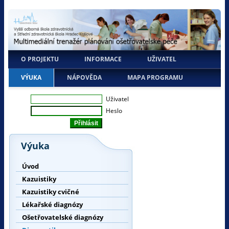
O PROJEKTU
INFORMACE
UŽIVATEL
VÝUKA
NÁPOVĚDA
MAPA PROGRAMU
Uživatel
Heslo
Výuka
Úvod
Kazuistiky
Kazuistiky cvičné
Lékařské diagnózy
Ošetřovatelské diagnózy