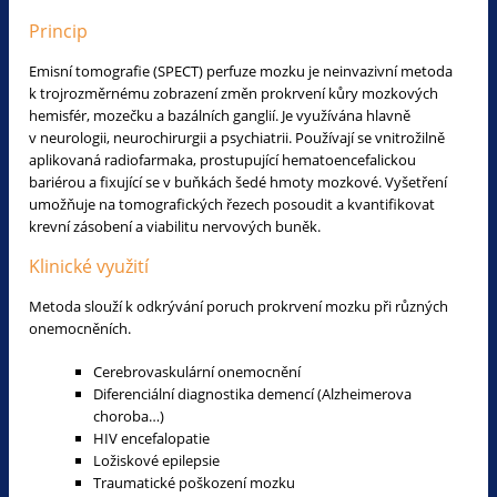
Princip
Emisní tomografie (SPECT) perfuze mozku je neinvazivní metoda
k trojrozměrnému zobrazení změn prokrvení kůry mozkových
hemisfér, mozečku a bazálních ganglií. Je využívána hlavně
v neurologii, neurochirurgii a psychiatrii. Používají se vnitrožilně
aplikovaná radiofarmaka, prostupující hematoencefalickou
bariérou a fixující se v buňkách šedé hmoty mozkové. Vyšetření
umožňuje na tomografických řezech posoudit a kvantifikovat
krevní zásobení a viabilitu nervových buněk.
Klinické využití
Metoda slouží k odkrývání poruch prokrvení mozku při různých
onemocněních.
Cerebrovaskulární onemocnění
Diferenciální diagnostika demencí (Alzheimerova
choroba…)
HIV encefalopatie
Ložiskové epilepsie
Traumatické poškození mozku