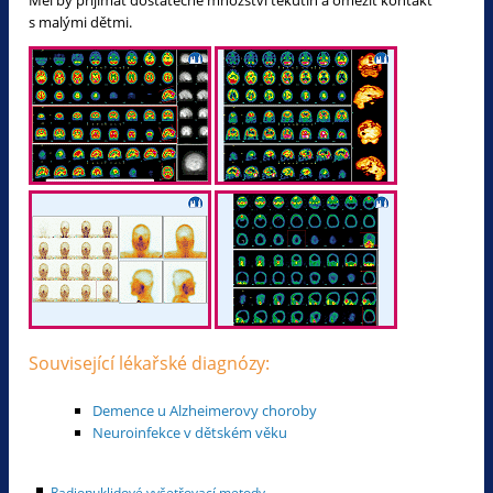
s malými dětmi.
Související lékařské diagnózy:
Demence u Alzheimerovy choroby
Neuroinfekce v dětském věku
Radionuklidové vyšetřovací metody