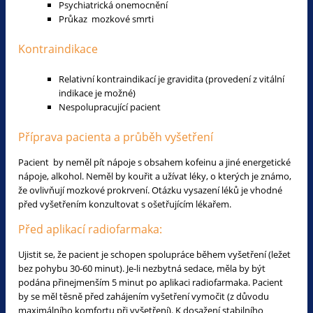
Psychiatrická onemocnění
Průkaz mozkové smrti
Kontraindikace
Relativní kontraindikací je gravidita (provedení z vitální
indikace je možné)
Nespolupracující pacient
Příprava pacienta a průběh vyšetření
Pacient by neměl pít nápoje s obsahem kofeinu a jiné energetické
nápoje, alkohol. Neměl by kouřit a užívat léky, o kterých je známo,
že ovlivňují mozkové prokrvení. Otázku vysazení léků je vhodné
před vyšetřením konzultovat s ošetřujícím lékařem.
Před aplikací radiofarmaka:
Ujistit se, že pacient je schopen spolupráce během vyšetření (ležet
bez pohybu 30-60 minut). Je-li nezbytná sedace, měla by být
podána přinejmenším 5 minut po aplikaci radiofarmaka. Pacient
by se měl těsně před zahájením vyšetření vymočit (z důvodu
maximálního komfortu při vyšetření). K dosažení stabilního