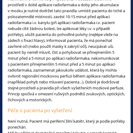
prostředí v době aplikace radiofarmaka a doby jeho akumulace
v mozku je nutné dodržet tato pravidla: umístit pacienta do tiché a
polozatemnělé místnosti, zavést 10-15 minut před aplikací
radiofarmaka i.v. kanylu (při aplikaci radiofarmaka i.v. pacient
nebude cítit žádnou bolest, lze aplikovat léky i.v. v případě
potřeby), uložit pacienta do pohodlné polohy (nejlépe vleže na
zádech s fixací hlavy), informovat pacienta, že má ponechat
zavřené oči (nebo použít masky k zakrytí očí), neucpávat uši,
pacient by neměl mluvit, číst a pohybovat se přinejmenším 5
minut před a 5 minut po aplikaci radiofarmaka, nekomunikovat
s pacientem přinejmenším 5 minut před a 5 minut po aplikaci
radiofarmaka, zaznamenat jakoukoliv událost, která by mohla
ovlivnit regionální mozkovou perfuzi během aplikace radiofarmaka
(například pohyb nebo mluvení pacienta…). Dobré je dodržovat
stejné prostředí a pravidla při všech vyšetřeních mozkové perfuze.
Princip spočívá v omezení rušivých podnětů zvukových, optických,
čichových a motorických.
Péče o pacienta po vyšetření
Není nutná. Pacient má periferní žilní katétr, který je podle potřeby
ponechán.
Měl by přijímat dostatečné množství tekutin a omezit kontakt