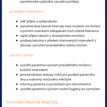
(společenské uplatnění, sexuální potřeby)
prováděcí intervence
měř příjem a výdej tekutin
zaznamenávej časové intervaly mezi nucením na močení
a prvními známkami odkapávání moči včetně frekvence
zajisti příjem tekutin v dostatečném množství
podávej tekutiny v předem stanovených intervalech z
důvodu vytvoření pravidelného režimu močení
posílení zdraví
vysvětli pacientovi význam pravidelného močení v
kratších intervalech
proveď edukaci sestavy cviků pro posílení pánevního
dna a svaloviny močového měchýře
informuj pacienta o pomůckách pro inkontinentní
vysvětli pacientovi význam osobní hygieny po vymočení
Související lékařské diagnózy: