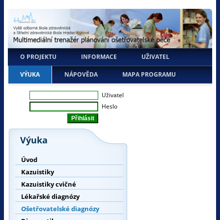
O PROJEKTU
INFORMACE
UŽIVATEL
VÝUKA
NÁPOVĚDA
MAPA PROGRAMU
Uživatel
Heslo
Výuka
Úvod
Kazuistiky
Kazuistiky cvičné
Lékařské diagnózy
Ošetřovatelské diagnózy