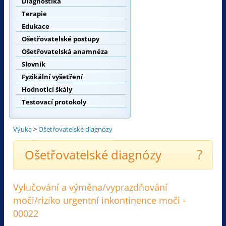
Diagnostika
Terapie
Edukace
Ošetřovatelské postupy
Ošetřovatelská anamnéza
Slovník
Fyzikální vyšetření
Hodnotící škály
Testovací protokoly
Výuka
>
Ošetřovatelské diagnózy
?
Ošetřovatelské diagnózy
Vylučování a výměna/vyprazdňování
moči/riziko urgentní inkontinence moči -
00022