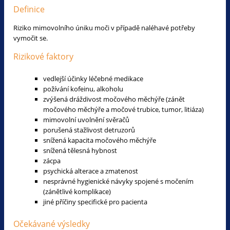
Definice
Riziko mimovolního úniku moči v případě naléhavé potřeby
vymočit se.
Rizikové faktory
vedlejší účinky léčebné medikace
požívání kofeinu, alkoholu
zvýšená dráždivost močového měchýře (zánět
močového měchýře a močové trubice, tumor, litiáza)
mimovolní uvolnění svěračů
porušená stažlivost detruzorů
snížená kapacita močového měchýře
snížená tělesná hybnost
zácpa
psychická alterace a zmatenost
nesprávné hygienické návyky spojené s močením
(zánětlivé komplikace)
jiné příčiny specifické pro pacienta
Očekávané výsledky