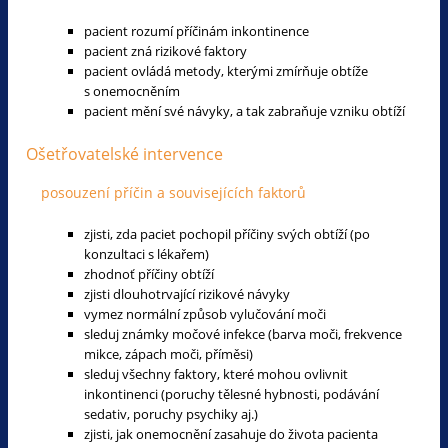
pacient rozumí příčinám inkontinence
pacient zná rizikové faktory
pacient ovládá metody, kterými zmírňuje obtíže
s onemocněním
pacient mění své návyky, a tak zabraňuje vzniku obtíží
Ošetřovatelské intervence
posouzení příčin a souvisejících faktorů
zjisti, zda paciet pochopil příčiny svých obtíží (po
konzultaci s lékařem)
zhodnoť příčiny obtíží
zjisti dlouhotrvající rizikové návyky
vymez normální způsob vylučování moči
sleduj známky močové infekce (barva moči, frekvence
mikce, zápach moči, příměsi)
sleduj všechny faktory, které mohou ovlivnit
inkontinenci (poruchy tělesné hybnosti, podávání
sedativ, poruchy psychiky aj.)
zjisti, jak onemocnění zasahuje do života pacienta