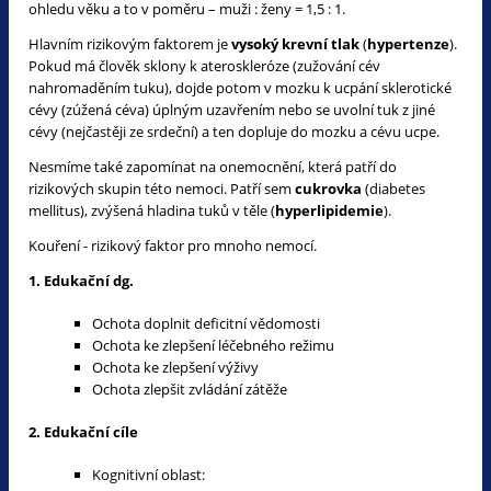
ohledu věku a to v poměru – muži : ženy = 1,5 : 1.
Hlavním rizikovým faktorem je
vysoký krevní tlak
(
hypertenze
).
Pokud má člověk sklony k ateroskleróze (zužování cév
nahromaděním tuku), dojde potom v mozku k ucpání sklerotické
cévy (zúžená céva) úplným uzavřením nebo se uvolní tuk z jiné
cévy (nejčastěji ze srdeční) a ten dopluje do mozku a cévu ucpe.
Nesmíme také zapomínat na onemocnění, která patří do
rizikových skupin této nemoci. Patří sem
cukrovka
(diabetes
mellitus), zvýšená hladina tuků v těle (
hyperlipidemie
).
Kouření - rizikový faktor pro mnoho nemocí.
1. Edukační dg.
Ochota doplnit deficitní vědomosti
Ochota ke zlepšení léčebného režimu
Ochota ke zlepšení výživy
Ochota zlepšit zvládání zátěže
2. Edukační cíle
Kognitivní oblast: