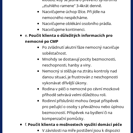
„ztuhlého ramene" 3-4krát denně.
Nacvičujeme úchop lžíce. Při jídle na
nemocného nespěcháme.
Nacvičujeme oblékání osobního prádla.
Nacvičujeme kontinenci.
e.
Poučit klienta o důležitých informacích pro
nemocné po CMP
Po zvládnutí akutní fáze nemocný nacvičuje
soběstačnost.
Mnohdy se dostavují pocity bezmocnosti,
neschopnosti, hanby a viny.
Nemocný si stěžuje na ztrátu kontroly nad
danou situací, je frustrován z neschopnosti
vykonávat dřívější úkony.
Rodina v péči o nemocné po cévní mozkové
příhodě sehrává velmi důležitou roli.
Rodinní příslušníci mohou čerpat příspěvek
pro pečující o osoby s převážnou nebo úplnou
bezmocností. Příspěvek na bydlení či na
kompenzační pomůcky.
f.
Poučit klienta o možnostech využití domácí péče
V závislosti na míře postižení jsou k dispozici