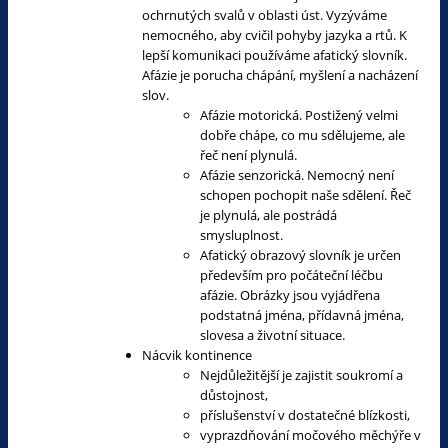
ochrnutých svalů v oblasti úst. Vyzýváme
nemocného, aby cvičil pohyby jazyka a rtů. K
lepší komunikaci používáme afatický slovník.
Afázie je porucha chápání, myšlení a nacházení
slov.
Afázie motorická. Postižený velmi
dobře chápe, co mu sdělujeme, ale
řeč není plynulá.
Afázie senzorická. Nemocný není
schopen pochopit naše sdělení. Řeč
je plynulá, ale postrádá
smysluplnost.
Afatický obrazový slovník je určen
především pro počáteční léčbu
afázie. Obrázky jsou vyjádřena
podstatná jména, přídavná jména,
slovesa a životní situace.
Nácvik kontinence
Nejdůležitější je zajistit soukromí a
důstojnost,
příslušenství v dostatečné blízkosti,
vyprazdňování močového měchýře v