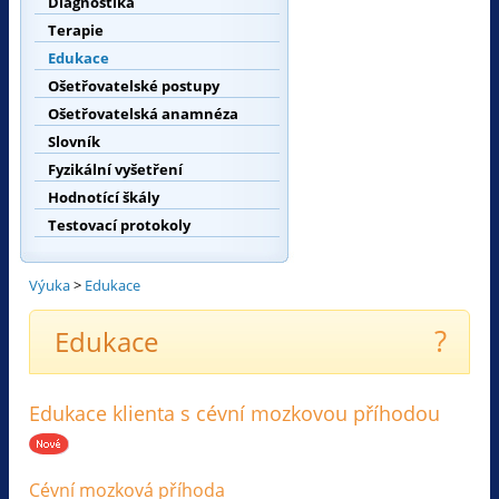
Diagnostika
Terapie
Edukace
Ošetřovatelské postupy
Ošetřovatelská anamnéza
Slovník
Fyzikální vyšetření
Hodnotící škály
Testovací protokoly
Výuka
>
Edukace
?
Edukace
Edukace klienta s cévní mozkovou příhodou
Cévní mozková příhoda