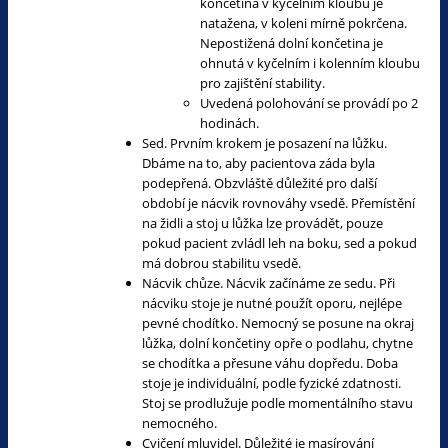
končetina v kyčelním kloubu je
natažena, v koleni mírně pokrčena.
Nepostižená dolní končetina je
ohnutá v kyčelním i kolenním kloubu
pro zajištění stability.
Uvedená polohování se provádí po 2
hodinách.
Sed. Prvním krokem je posazení na lůžku.
Dbáme na to, aby pacientova záda byla
podepřená. Obzvláště důležité pro další
období je nácvik rovnováhy vsedě. Přemístění
na židli a stoj u lůžka lze provádět, pouze
pokud pacient zvládl leh na boku, sed a pokud
má dobrou stabilitu vsedě.
Nácvik chůze. Nácvik začínáme ze sedu. Při
nácviku stoje je nutné použít oporu, nejlépe
pevné chodítko. Nemocný se posune na okraj
lůžka, dolní končetiny opře o podlahu, chytne
se chodítka a přesune váhu dopředu. Doba
stoje je individuální, podle fyzické zdatnosti.
Stoj se prodlužuje podle momentálního stavu
nemocného.
Cvičení mluvidel. Důležité je masírování