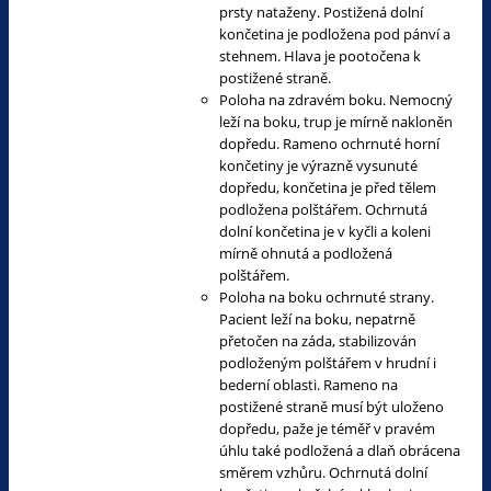
prsty nataženy. Postižená dolní
končetina je podložena pod pánví a
stehnem. Hlava je pootočena k
postižené straně.
Poloha na zdravém boku. Nemocný
leží na boku, trup je mírně nakloněn
dopředu. Rameno ochrnuté horní
končetiny je výrazně vysunuté
dopředu, končetina je před tělem
podložena polštářem. Ochrnutá
dolní končetina je v kyčli a koleni
mírně ohnutá a podložená
polštářem.
Poloha na boku ochrnuté strany.
Pacient leží na boku, nepatrně
přetočen na záda, stabilizován
podloženým polštářem v hrudní i
bederní oblasti. Rameno na
postižené straně musí být uloženo
dopředu, paže je téměř v pravém
úhlu také podložená a dlaň obrácena
směrem vzhůru. Ochrnutá dolní