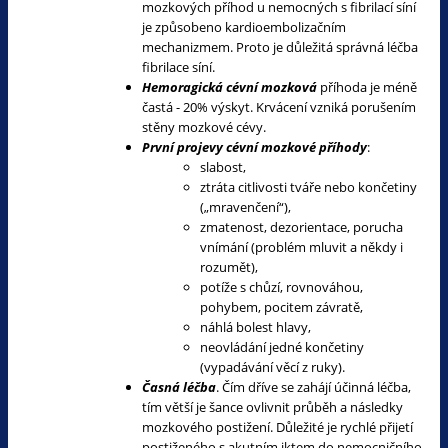
mozkových příhod u nemocných s fibrilací síní
je způsobeno kardioembolizačním
mechanizmem. Proto je důležitá správná léčba
fibrilace síní.
Hemoragická cévní mozková
příhoda je méně
častá - 20% výskyt. Krvácení vzniká porušením
stěny mozkové cévy.
První projevy cévní mozkové příhody
:
slabost,
ztráta citlivosti tváře nebo končetiny
(„mravenčení“),
zmatenost, dezorientace, porucha
vnímání (problém mluvit a někdy i
rozumět),
potíže s chůzí, rovnováhou,
pohybem, pocitem závratě,
náhlá bolest hlavy,
neovládání jedné končetiny
(vypadávání věcí z ruky).
Časná léčba
. Čím dříve se zahájí účinná léčba,
tím větší je šance ovlivnit průběh a následky
mozkového postižení. Důležité je rychlé přijetí
postiženého s akutním iktem do nemocničního