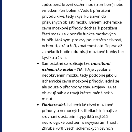
způsobená krevní sraženinou (trombem) nebo
vmetkem (embolem). Vede k přerušení
přívodu krve, tedy i kyslíku a živin do
příslušných oblastí mozku. Během ischemické
cévní mozkové příhody dochází k postižení
části mozku a k poruše funkce mozkových
buněk. Možnými projevy jsou: ztráta citlivosti,
ochrnutí, ztráta řeči, zmatenost atd. Teprve až
za několik hodin odumírají mozkové buňky bez
kyslíku a živin.
Samostatně se rozlišuje tzv.
tranzitorní
ischemická ataka – TIA
. TIA je vyvolána
nedokrvením mozku, tedy podobně jako u
ischemické cévní mozkové příhody. Jedná se
ale pouze o přechodný stav. Projevy TIA se
objevují náhle a trvají krátce, méně než 5
minut.
Fibrilace síní
. Ischemické cévní mozkové
příhody u nemocných s fibrilací síní mají ve
srovnání s ostatními typy iktů nejtěžší
neurologické postižení s nejvyšší úmrtností.
Zhruba 70 % všech ischemických cévních