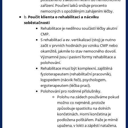
zařízení. Poučení laiků snižuje procento
nemocných s opožděným zahájením léčby.
b.
Poučit klienta o rehabilitaci a nácviku
soběstačnosti
Rehabilitace je nedílnou součástí léčby akutní
CMP.
S rehabilitací a ev. vertikalizací (stoj) je nutno
začít v prvních hodinách po vzniku CMP nebo
okamžitě, jakmile to stav nemocného dovolí.
Významné jsou i pasivní formy rehabilitace a
polohování.
Rehabilitace musí být komplexní, zajištěná
fyzioterapeutem (rehabilitační pracovník),
logopedem (nácvik řeči), psychologem,
ergoterapeutem (léčba prací).
Polohování pro rodinné příslušníky.
Polohu na zádech používáme pokud
možno co nejméně, protože
způsobuje spasticitu na dolních
končetinách. Horní končetina je
podložena polštářem. Paže je mírně
upažena, v lokti a zápěstí natažena,