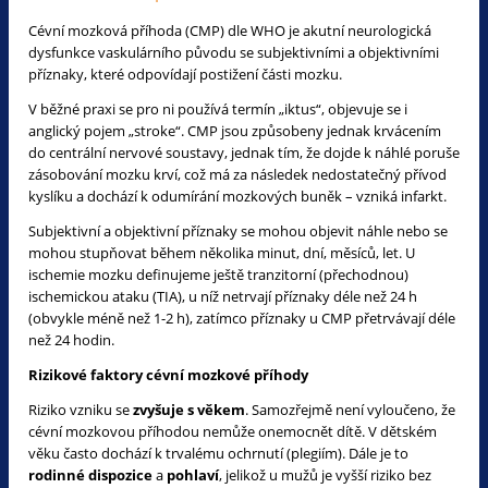
Cévní mozková příhoda (CMP) dle WHO je akutní neurologická
dysfunkce vaskulárního původu se subjektivními a objektivními
příznaky, které odpovídají postižení části mozku.
V běžné praxi se pro ni používá termín „iktus“, objevuje se i
anglický pojem „stroke“. CMP jsou způsobeny jednak krvácením
do centrální nervové soustavy, jednak tím, že dojde k náhlé poruše
zásobování mozku krví, což má za následek nedostatečný přívod
kyslíku a dochází k odumírání mozkových buněk – vzniká infarkt.
Subjektivní a objektivní příznaky se mohou objevit náhle nebo se
mohou stupňovat během několika minut, dní, měsíců, let. U
ischemie mozku definujeme ještě tranzitorní (přechodnou)
ischemickou ataku (TIA), u níž netrvají příznaky déle než 24 h
(obvykle méně než 1-2 h), zatímco příznaky u CMP přetrvávají déle
než 24 hodin.
Rizikové faktory cévní mozkové příhody
Riziko vzniku se
zvyšuje s věkem
. Samozřejmě není vyloučeno, že
cévní mozkovou příhodou nemůže onemocnět dítě. V dětském
věku často dochází k trvalému ochrnutí (plegiím). Dále je to
rodinné dispozice
a
pohlaví
, jelikož u mužů je vyšší riziko bez