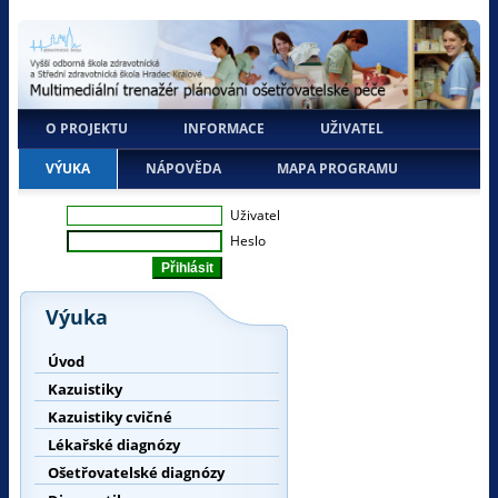
O PROJEKTU
INFORMACE
UŽIVATEL
VÝUKA
NÁPOVĚDA
MAPA PROGRAMU
Uživatel
Heslo
Výuka
Úvod
Kazuistiky
Kazuistiky cvičné
Lékařské diagnózy
Ošetřovatelské diagnózy