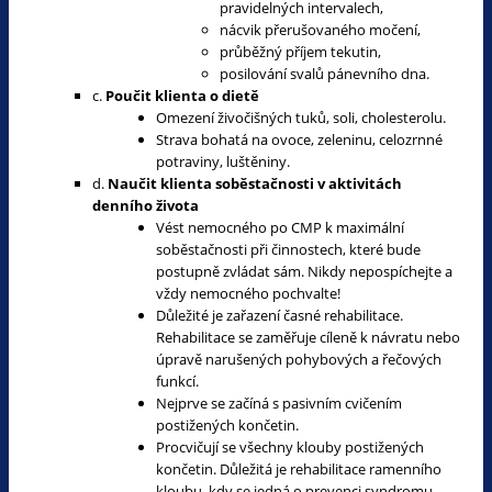
pravidelných intervalech,
nácvik přerušovaného močení,
průběžný příjem tekutin,
posilování svalů pánevního dna.
c.
Poučit klienta o dietě
Omezení živočišných tuků, soli, cholesterolu.
Strava bohatá na ovoce, zeleninu, celozrnné
potraviny, luštěniny.
d.
Naučit klienta soběstačnosti v aktivitách
denního života
Vést nemocného po CMP k maximální
soběstačnosti při činnostech, které bude
postupně zvládat sám. Nikdy nepospíchejte a
vždy nemocného pochvalte!
Důležité je zařazení časné rehabilitace.
Rehabilitace se zaměřuje cíleně k návratu nebo
úpravě narušených pohybových a řečových
funkcí.
Nejprve se začíná s pasivním cvičením
postižených končetin.
Procvičují se všechny klouby postižených
končetin. Důležitá je rehabilitace ramenního
kloubu, kdy se jedná o prevenci syndromu