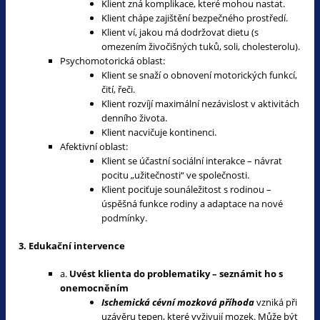
Klient zná komplikace, které mohou nastat.
Klient chápe zajištění bezpečného prostředí.
Klient ví, jakou má dodržovat dietu (s
omezením živočišných tuků, soli, cholesterolu).
Psychomotorická oblast:
Klient se snaží o obnovení motorických funkcí,
čití, řeči.
Klient rozvíjí maximální nezávislost v aktivitách
denního života.
Klient nacvičuje kontinenci.
Afektivní oblast:
Klient se účastní sociální interakce – návrat
pocitu „užitečnosti“ ve společnosti.
Klient pociťuje sounáležitost s rodinou –
úspěšná funkce rodiny a adaptace na nové
podmínky.
3. Edukační intervence
a.
Uvést klienta do problematiky – seznámit ho s
onemocněním
Ischemická cévní mozková příhoda
vzniká při
uzávěru tepen, které vyživují mozek. Může být