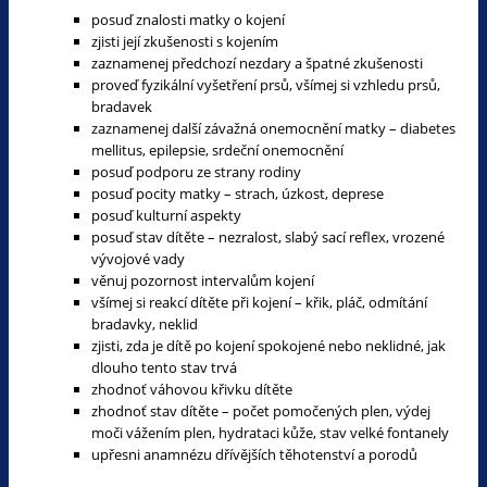
posuď znalosti matky o kojení
zjisti její zkušenosti s kojením
zaznamenej předchozí nezdary a špatné zkušenosti
proveď fyzikální vyšetření prsů, všímej si vzhledu prsů,
bradavek
zaznamenej další závažná onemocnění matky – diabetes
mellitus, epilepsie, srdeční onemocnění
posuď podporu ze strany rodiny
posuď pocity matky – strach, úzkost, deprese
posuď kulturní aspekty
posuď stav dítěte – nezralost, slabý sací reflex, vrozené
vývojové vady
věnuj pozornost intervalům kojení
všímej si reakcí dítěte při kojení – křik, pláč, odmítání
bradavky, neklid
zjisti, zda je dítě po kojení spokojené nebo neklidné, jak
dlouho tento stav trvá
zhodnoť váhovou křivku dítěte
zhodnoť stav dítěte – počet pomočených plen, výdej
moči vážením plen, hydrataci kůže, stav velké fontanely
upřesni anamnézu dřívějších těhotenství a porodů