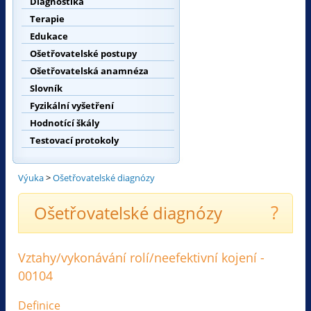
Diagnostika
Terapie
Edukace
Ošetřovatelské postupy
Ošetřovatelská anamnéza
Slovník
Fyzikální vyšetření
Hodnotící škály
Testovací protokoly
Výuka
>
Ošetřovatelské diagnózy
?
Ošetřovatelské diagnózy
Vztahy/vykonávání rolí/neefektivní kojení -
00104
Definice