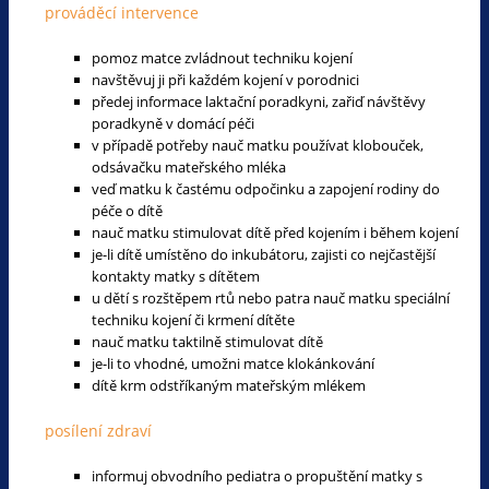
prováděcí intervence
pomoz matce zvládnout techniku kojení
navštěvuj ji při každém kojení v porodnici
předej informace laktační poradkyni, zařiď návštěvy
poradkyně v domácí péči
v případě potřeby nauč matku používat klobouček,
odsávačku mateřského mléka
veď matku k častému odpočinku a zapojení rodiny do
péče o dítě
nauč matku stimulovat dítě před kojením i během kojení
je-li dítě umístěno do inkubátoru, zajisti co nejčastější
kontakty matky s dítětem
u dětí s rozštěpem rtů nebo patra nauč matku speciální
techniku kojení či krmení dítěte
nauč matku taktilně stimulovat dítě
je-li to vhodné, umožni matce klokánkování
dítě krm odstříkaným mateřským mlékem
posílení zdraví
informuj obvodního pediatra o propuštění matky s