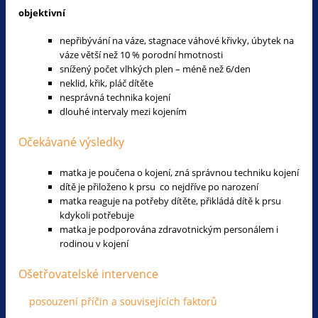
objektivní
nepřibývání na váze, stagnace váhové křivky, úbytek na
váze větší než 10 % porodní hmotnosti
snížený počet vlhkých plen – méně než 6/den
neklid, křik, pláč dítěte
nesprávná technika kojení
dlouhé intervaly mezi kojením
Očekávané výsledky
matka je poučena o kojení, zná správnou techniku kojení
dítě je přiloženo k prsu co nejdříve po narození
matka reaguje na potřeby dítěte, přikládá dítě k prsu
kdykoli potřebuje
matka je podporována zdravotnickým personálem i
rodinou v kojení
Ošetřovatelské intervence
posouzení příčin a souvisejících faktorů