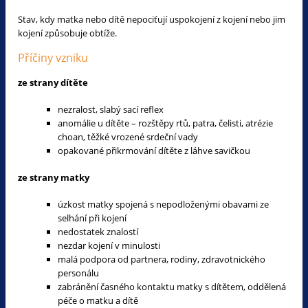
Stav, kdy matka nebo dítě nepociťují uspokojení z kojení nebo jim
kojení způsobuje obtíže.
Příčiny vzniku
ze strany dítěte
nezralost, slabý sací reflex
anomálie u dítěte – rozštěpy rtů, patra, čelisti, atrézie
choan, těžké vrozené srdeční vady
opakované přikrmování dítěte z láhve savičkou
ze strany matky
úzkost matky spojená s nepodloženými obavami ze
selhání při kojení
nedostatek znalostí
nezdar kojení v minulosti
malá podpora od partnera, rodiny, zdravotnického
personálu
zabránění časného kontaktu matky s dítětem, oddělená
péče o matku a dítě