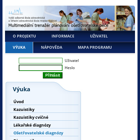
O PROJEKTU
INFORMACE
UŽIVATEL
VÝUKA
NÁPOVĚDA
MAPA PROGRAMU
Uživatel
Heslo
Výuka
Úvod
Kazuistiky
Kazuistiky cvičné
Lékařské diagnózy
Ošetřovatelské diagnózy