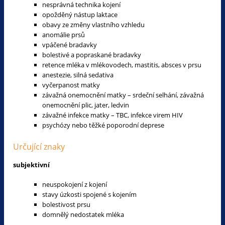
nesprávná technika kojení
opožděný nástup laktace
obavy ze změny vlastního vzhledu
anomálie prsů
vpáčené bradavky
bolestivé a popraskané bradavky
retence mléka v mlékovodech, mastitis, absces v prsu
anestezie, silná sedativa
vyčerpanost matky
závažná onemocnění matky – srdeční selhání, závažná
onemocnění plic, jater, ledvin
závažné infekce matky – TBC, infekce virem HIV
psychózy nebo těžké poporodní deprese
Určující znaky
subjektivní
neuspokojení z kojení
stavy úzkosti spojené s kojením
bolestivost prsu
domnělý nedostatek mléka