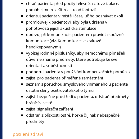
chraň pacienta před pocity tělesné a citové izolace,
pomáhej mu rozlišit realitu od fantazií
orientuj pacienta v místě i čase, uč ho poznávat okolí
promlouvej k pacientovi, aby byla udržena v
pohotovosti jejich akustická stimulace
dodržuj při komunikaci s pacientem pravidla správné
komunikace (viz. Komunikace se zrakově
hendikepovanými)
vybízej rodinné příslušníky, aby nemocnému přinášeli
důvěrně známé předměty, které potřebuje ke své
orientaci a soběstačnosti
podporuj pacienta v používání kompenzačních pomůcek
zajisti pro pacienta přiměřené zaměstnání
seznam s poruchou smyslového vnímaného u pacienta
ostatní členy ošetřovatelského týmu
zajisti bezpečné prostředí u pacienta, odstraň předměty
bránící v cestě
zajisti signalizační zařízení
odstraň z blízkosti ostré, horké či jinak nebezpečné
předměty
posílení zdraví