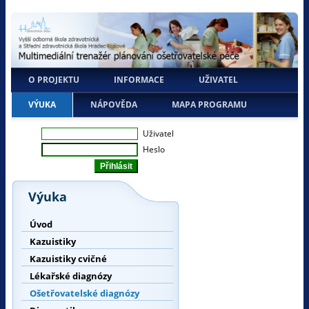
O PROJEKTU
INFORMACE
UŽIVATEL
VÝUKA
NÁPOVĚDA
MAPA PROGRAMU
Uživatel
Heslo
Výuka
Úvod
Kazuistiky
Kazuistiky cvičné
Lékařské diagnózy
Ošetřovatelské diagnózy