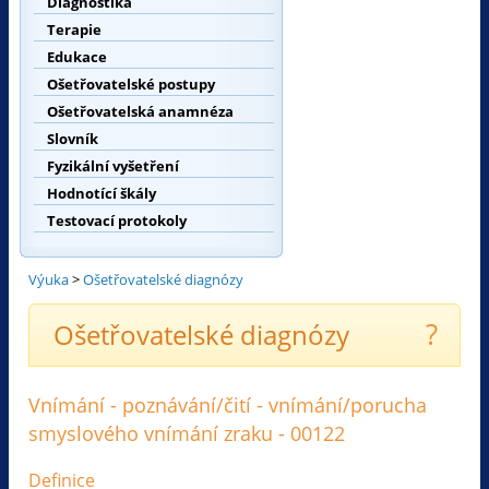
Diagnostika
Terapie
Edukace
Ošetřovatelské postupy
Ošetřovatelská anamnéza
Slovník
Fyzikální vyšetření
Hodnotící škály
Testovací protokoly
Výuka
>
Ošetřovatelské diagnózy
?
Ošetřovatelské diagnózy
Vnímání - poznávání/čití - vnímání/porucha
smyslového vnímání zraku - 00122
Definice