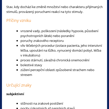
Stav, kdy dochází ke změně množství nebo charakteru přijímaných
stimulů, provázený poruchami reakcí na tyto stimuly.
Příčiny vzniku
vrozené vady, poškození (následky hypoxie, působení
psychotropních látek) nebo poranění
poruchy zrakového receptoru
vliv léčebných procedur (izolace pacienta, jeho intenzivní
léčba, upoutání na lůžko, vynucený domácí pobyt, léčba
v inkubátoru)
proces stárnutí, závažná chronická onemocnění
bolestivé stavy
zúžení percepční oblasti způsobené strachem nebo
stresem
Určující znaky
subjektivní
stížnosti na zrakové postižení
pocity úzkostných až panických stavů