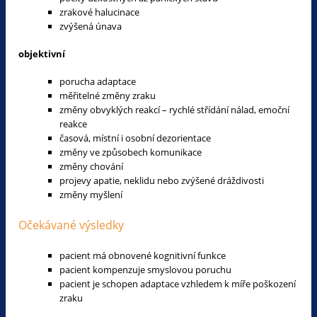
zrakové halucinace
zvýšená únava
objektivní
porucha adaptace
měřitelné změny zraku
změny obvyklých reakcí – rychlé střídání nálad, emoční
reakce
časová, místní i osobní dezorientace
změny ve způsobech komunikace
změny chování
projevy apatie, neklidu nebo zvýšené dráždivosti
změny myšlení
Očekávané výsledky
pacient má obnovené kognitivní funkce
pacient kompenzuje smyslovou poruchu
pacient je schopen adaptace vzhledem k míře poškození
zraku