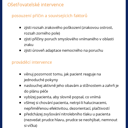
Ošetřovatelské intervence
posouzení příčin a souvisejících faktorů
zjisti rozsah zrakového poškození (zrakovou ostrost,
rozsah zorného pole)
zjisti příčiny poruch smyslového vnímaného v oblasti
zraku
zjisti úroveň adaptace nemocného na poruchu
prováděcí intervence
věnuj pozornost tomu, jak pacient reaguje na
jednoduché pokyny
naslouchej aktivně jeho obavám a stížnostem a zahrň je
do plánu péče
vybízej pacienta, aby slovně popsal, co vnímá
všímej si chování pacienta, netrpí-li halucinacemi,
nepřiměřenou efektivitou, dezorientací, plačtivostí
předcházej zvyšování nitrolebního tlaku u pacienta
(nezvedat prudce hlavu, prudce se neohýbat, nemnout
si víčka)