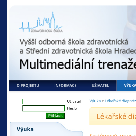
O PROJEKTU
INFORMACE
UŽIVATEL
VÝUK
Výuka
>
Lékařské diagnó
Uživatel
Heslo
Lékařské d
Výuka
Systémový lupus