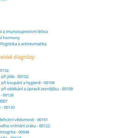
 a imunosupresivní léčiva
ní hormony
flogistika a antirevmatika
telské diagnózy:
00132
při jídle - 00102
 při koupání a hygieně - 00108
 při oblékání a úpravě zevnějšku - 00109
 - 00126
0007
t - 00133
deficitní vědomosti - 00161
vého vnímání zraku - 00122
ntegrita - 00046
těla - 00118