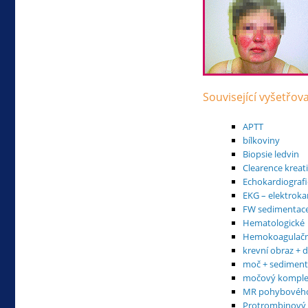
Související vyšetřov
APTT
bílkoviny
Biopsie ledvin
Clearence kreat
Echokardiografi
EKG – elektroka
FW sedimentac
Hematologické
Hemokoagulačn
krevní obraz + d
moč + sediment
močový komplex
MR pohybového
Protrombinový 