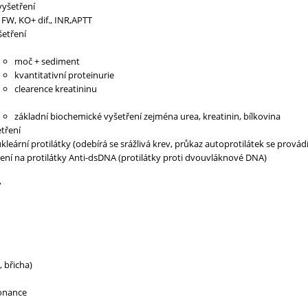
vyšetření
 FW, KO+ dif., INR,APTT
etření
moč + sediment
kvantitativní proteinurie
clearence kreatininu
základní biochemické vyšetření zejména urea, kreatinin, bílkovina
etření
kleární protilátky (odebírá se srážlivá krev, průkaz autoprotilátek se prová
ení na protilátky Anti-dsDNA (protilátky proti dvouvláknové DNA)
y
, břicha)
onance