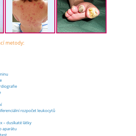
ací metody:
ininu
e
rdiografie
e
í
iferenciální rozpočet leukocytů
 – dusíkaté látky
 aparátu
test