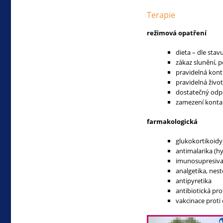
Terapie
režimová opatření
dieta – dle stav
zákaz slunění,
pravidelná kont
pravidelná živo
dostatečný odpo
zamezení kontak
farmakologická
glukokortikoidy
antimalarika (h
imunosupresiva 
analgetika, nes
antipyretika
antibiotická pr
vakcinace prot