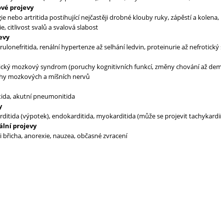
ové projevy
gie nebo artritida postihující nejčastěji drobné klouby ruky, zápěstí a kolen
e, citlivost svalů a svalová slabost
evy
ulonefritida, renální hypertenze až selhání ledvin, proteinurie až nefrotick
ický mozkový syndrom (poruchy kognitivních funkcí, změny chování až demen
hy mozkových a míšních nervů
tida, akutní pneumonitida
y
rditida (výpotek), endokarditida, myokarditida (může se projevit tachykardií
ální projevy
i břicha, anorexie, nauzea, občasné zvracení