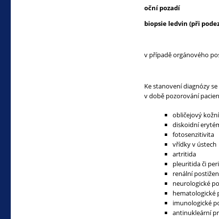
oční pozadí
biopsie ledvin (při pod
v případě orgánového po
Ke stanovení diagnózy se p
v době pozorování pacien
obličejový kožn
diskoidní eryté
fotosenzitivita
vřídky v ústech
artritida
pleuritida či per
renální postižen
neurologické po
hematologické 
imunologické p
antinukleární pr