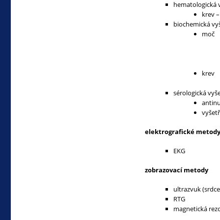
hematologická 
krev –
biochemická vyš
moč
krev
sérologická vyš
antinu
vyšetř
elektrografické metod
EKG
zobrazovací metody
ultrazvuk (srdce
RTG
magnetická rez