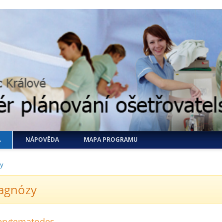
A
NÁPOVĚDA
MAPA PROGRAMU
zy
iagnózy
 erytematodes