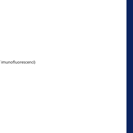
dí imunofluorescencí)