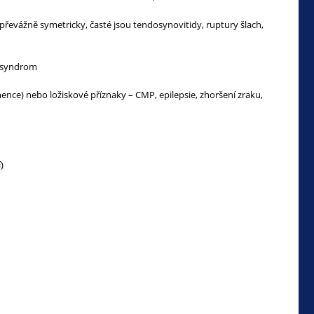
a, převážně symetricky, časté jsou tendosynovitidy, ruptury šlach,
ý syndrom
ce) nebo ložiskové příznaky – CMP, epilepsie, zhoršení zraku,
)