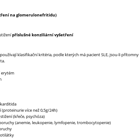
ezření na glomerulonefritidu)
stižení
příslušné konziliární vyšetření
oužívají klasifikační kritéria, podle kterých má pacient SLE, jsou-li přítomn
ta.
í erytém
m
ikarditida
í (proteinurie více než 0,5g/24h)
stižení (křeče, psychóza)
poruchy (anemie, leukopenie, lymfopenie, trombocytopenie)
oruchy
otilátky