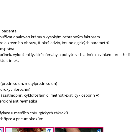
u pacienta
 používat opalovací krémy s vysokým ochranným faktorem
rola krevního obrazu, funkcí ledvin, imunologických parametrů
tospráva
činek, vyloučení fyzické námahy a pobytu v chladném a vlhkém prostředí
tu s infekcí
 (prednisolon, metylprednisolon)
ydroxychlorochin)
(azathioprin, cyklofosfamid, methotrexat, cyklosporin A)
teroidní antirevmatika
ofylaxe u menších chirurgických zákroků
i chřipce a pneumokokům