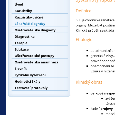
Úvod
Definice
Kazuistiky
Kazuistiky cvičné
SLE je chronické zánětliv
Lékařské diagnózy
orgány. Může být postižen
Ošetřovatelské diagnózy
Klinický průběh se skládá 
Diagnostika
Etiologie
Terapie
Edukace
autoimunitní o
Ošetřovatelské postupy
genetické vlivy,
pravděpodobně 
Ošetřovatelská anamnéza
onemocnění se vy
Slovník
vzniká v ní zán
Fyzikální vyšetření
Hodnotící škály
Klinický obraz
Testovací protokoly
celkové nespec
zvýšen
tělesn
kožní projevy
motýlo