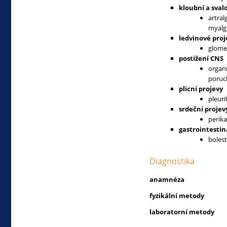
kloubní a sval
artral
myalgi
ledvinové proj
glomer
postižení CNS
organ
poruc
plicní projevy
pleuri
srdeční projev
perika
gastrointestin
bolest
Diagnostika
anamnéza
fyzikální metody
laboratorní metody