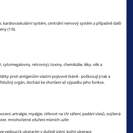
, kardiovaskulární systém, centrální nervový systém a případně další
ny (1:9).
, cytomegaloviry, retroviry), toxiny, chemikálie, léky, věk a
átky proti antigenům vlastní pojivové tkáně - poškozují ji tak a
říslušný orgán, dochází ke zhoršení až výpadku jeho funkce.
í, artralgie, myalgie, citlivost na UV záření, padání vlasů, zvýšená
akter, mnohočetné zduření mízních uzlin
e vedoucí k ulceracím v dutině ústní, kožní ulcerace