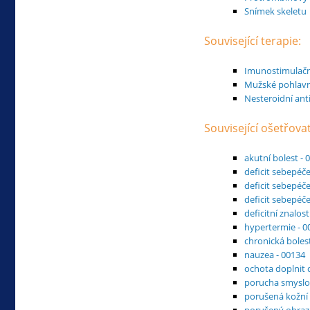
Snímek skeletu
Související terapie:
Imunostimulační
Mužské pohlav
Nesteroidní anti
Související ošetřova
akutní bolest - 
deficit sebepéče 
deficit sebepéče
deficit sebepéče
deficitní znalost
hypertermie - 0
chronická boles
nauzea - 00134
ochota doplnit 
porucha smyslo
porušená kožní i
porušený obraz 