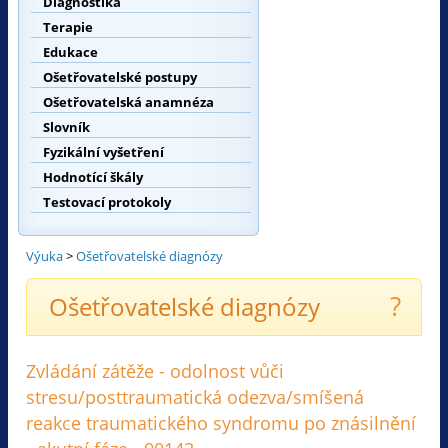
Diagnostika
Terapie
Edukace
Ošetřovatelské postupy
Ošetřovatelská anamnéza
Slovník
Fyzikální vyšetření
Hodnotící škály
Testovací protokoly
Výuka
>
Ošetřovatelské diagnózy
?
Ošetřovatelské diagnózy
Zvládání zátěže - odolnost vůči
stresu/posttraumatická odezva/smíšená
reakce traumatického syndromu po znásilnění