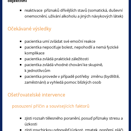
objektivní
reaktivace příznaků dřívějších stavů (somatická, duševní
onemocnění, užívání alkoholu a jiných návykových látek)
Očekávané výsledky
pacientka umí zvládat své emoční reakce
pacientka nepociťuje bolest, nepohodlí a nemá fyzické
komplikace
pacientka zvládá praktické záležitosti
pacientka zvládá vhodné chování ke skupině,
k jednotlivcům
pacientka provede v případě potřeby změnu (bydliště,
zaměstnání) a vyhledá pomoc blízkých osob
Ošetřovatelské intervence
posouzení příčin a souvisejících faktorů
zjisti rozsah tělesného poranění, posuď příznaky stresu a
úzkosti
zjisti psychickou odpověď (úzkost, zmatek, popření, pláč)