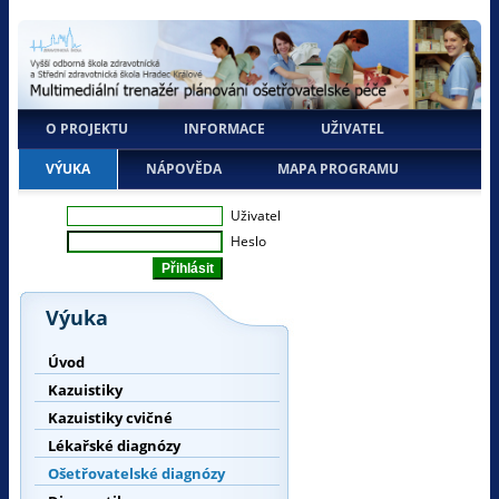
O PROJEKTU
INFORMACE
UŽIVATEL
VÝUKA
NÁPOVĚDA
MAPA PROGRAMU
Uživatel
Heslo
Výuka
Úvod
Kazuistiky
Kazuistiky cvičné
Lékařské diagnózy
Ošetřovatelské diagnózy