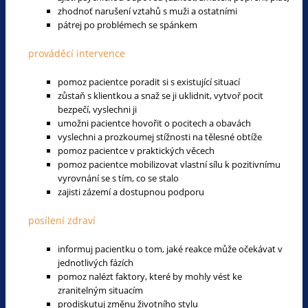
zhodnoť narušení vztahů s muži a ostatními
pátrej po problémech se spánkem
prováděcí intervence
pomoz pacientce poradit si s existující situací
zůstaň s klientkou a snaž se ji uklidnit, vytvoř pocit
bezpečí, vyslechni ji
umožni pacientce hovořit o pocitech a obavách
vyslechni a prozkoumej stížnosti na tělesné obtíže
pomoz pacientce v praktických věcech
pomoz pacientce mobilizovat vlastní sílu k pozitivnímu
vyrovnání se s tím, co se stalo
zajisti zázemí a dostupnou podporu
posílení zdraví
informuj pacientku o tom, jaké reakce může očekávat v
jednotlivých fázích
pomoz nalézt faktory, které by mohly vést ke
zranitelným situacím
prodiskutuj změnu životního stylu