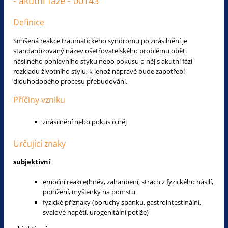
- akutní fáze - 00143
Definice
Smíšená reakce traumatického syndromu po znásilnění je
standardizovaný název ošetřovatelského problému oběti
násilného pohlavního styku nebo pokusu o něj s akutní fází
rozkladu životního stylu, k jehož nápravě bude zapotřebí
dlouhodobého procesu přebudování.
Příčiny vzniku
znásilnění nebo pokus o něj
Určující znaky
subjektivní
emoční reakce(hněv, zahanbení, strach z fyzického násilí,
ponížení, myšlenky na pomstu
fyzické příznaky (poruchy spánku, gastrointestinální,
svalové napětí, urogenitální potíže)