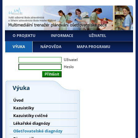
O PROJEKTU
INFORMACE
UŽIVATEL
VÝUKA
NÁPOVĚDA
MAPA PROGRAMU
Uživatel
Heslo
Výuka
Úvod
Kazuistiky
Kazuistiky cvičné
Lékařské diagnózy
Ošetřovatelské diagnózy