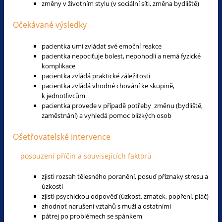
změny v životním stylu (v sociální síti, změna bydliště)
Očekávané výsledky
pacientka umí zvládat své emoční reakce
pacientka nepociťuje bolest, nepohodlí a nemá fyzické
komplikace
pacientka zvládá praktické záležitosti
pacientka zvládá vhodné chování ke skupině,
k jednotlivcům
pacientka provede v případě potřeby změnu (bydliště,
zaměstnání) a vyhledá pomoc blízkých osob
Ošetřovatelské intervence
posouzení příčin a souvisejících faktorů
zjisti rozsah tělesného poranění, posuď příznaky stresu a
úzkosti
zjisti psychickou odpověď (úzkost, zmatek, popření, pláč)
zhodnoť narušení vztahů s muži a ostatními
pátrej po problémech se spánkem