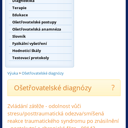
Diagnostika
Terapie
Edukace
Ošetřovatelské postupy
Ošetřovatelská anamnéza
Slovník
Fyzikální vyšetření
Hodnotící škály
Testovací protokoly
Výuka
>
Ošetřovatelské diagnózy
?
Ošetřovatelské diagnózy
Zvládání zátěže - odolnost vůči
stresu/posttraumatická odezva/smíšená
reakce traumatického syndromu po znásilnění