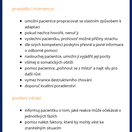
prováděcí intervence
umožni pacientce propracovat se vlastním způsobem k
adaptaci
pokud nechce hovořit, nenuť ji
vyslechni pacientku, prohovoř možné příčiny strachu
dle svých kompetencí poskytni přesné a jasné informace
o odborné pomoci
naslouchej pacientce, umožni jí vyjádřit její pocity
všímej si somatických obtíží
pomoz pacientce „pohnout se z místa“ a najít sílu pro
další růst
vymez hranice destruktivního chování
doporuč kvalitní poradenství
posílení zdraví
informuj pacientku o tom, jaké reakce může očekávat v
jednotlivých fázích
pomoz nalézt faktory, které by mohly vést ke
zranitelným situacím