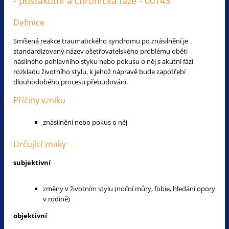
- postakutní a chronická fáze - 00143
Definice
Smíšená reakce traumatického syndromu po znásilnění je
standardizovaný název ošetřovatelského problému oběti
násilného pohlavního styku nebo pokusu o něj s akutní fází
rozkladu životního stylu, k jehož nápravě bude zapotřebí
dlouhodobého procesu přebudování.
Příčiny vzniku
znásilnění nebo pokus o něj
Určující znaky
subjektivní
změny v životním stylu (noční můry, fobie, hledání opory
v rodině)
objektivní