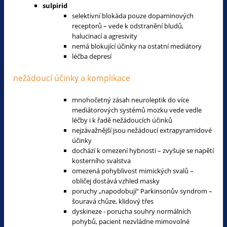
sulpirid
selektivní blokáda pouze dopaminových
receptorů – vede k odstranění bludů,
halucinací a agresivity
nemá blokující účinky na ostatní mediátory
léčba depresí
nežádoucí účinky a komplikace
mnohočetný zásah neuroleptik do více
mediátorových systémů mozku vede vedle
léčby i k řadě nežádoucích účinků
nejzávažnější jsou nežádoucí extrapyramidové
účinky
dochází k omezení hybnosti – zvyšuje se napětí
kosterního svalstva
omezená pohyblivost mimických svalů –
obličej dostává vzhled masky
poruchy „napodobují“ Parkinsonův syndrom –
šouravá chůze, klidový třes
dyskineze - porucha souhry normálních
pohybů, pacient nezvládne mimovolné