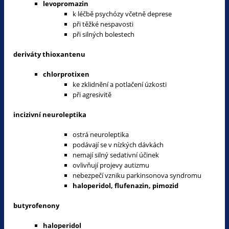
levopromazin
k léčbě psychózy včetně deprese
při těžké nespavosti
při silných bolestech
deriváty thioxantenu
chlorprotixen
ke zklidnění a potlačení úzkosti
při agresivitě
incizivní neuroleptika
ostrá neuroleptika
podávají se v nízkých dávkách
nemají silný sedativní účinek
ovlivňují projevy autizmu
nebezpečí vzniku parkinsonova syndromu
haloperidol, flufenazin, pimozid
butyrofenony
haloperidol