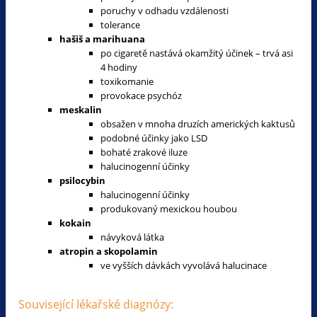
poruchy v odhadu vzdálenosti
tolerance
hašiš a marihuana
po cigaretě nastává okamžitý účinek – trvá asi
4 hodiny
toxikomanie
provokace psychóz
meskalin
obsažen v mnoha druzích amerických kaktusů
podobné účinky jako LSD
bohaté zrakové iluze
halucinogenní účinky
psilocybin
halucinogenní účinky
produkovaný mexickou houbou
kokain
návyková látka
atropin a skopolamin
ve vyšších dávkách vyvolává halucinace
Související lékařské diagnózy: