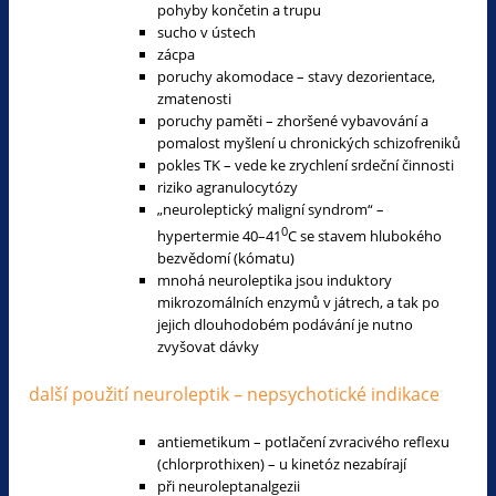
pohyby končetin a trupu
sucho v ústech
zácpa
poruchy akomodace – stavy dezorientace,
zmatenosti
poruchy paměti – zhoršené vybavování a
pomalost myšlení u chronických schizofreniků
pokles TK – vede ke zrychlení srdeční činnosti
riziko agranulocytózy
„neuroleptický maligní syndrom“ –
0
hypertermie 40–41
C se stavem hlubokého
bezvědomí (kómatu)
mnohá neuroleptika jsou induktory
mikrozomálních enzymů v játrech, a tak po
jejich dlouhodobém podávání je nutno
zvyšovat dávky
další použití neuroleptik – nepsychotické indikace
antiemetikum – potlačení zvracivého reflexu
(chlorprothixen) – u kinetóz nezabírají
při neuroleptanalgezii