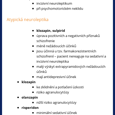
incizivní neuroleptikum
při psychomotorickém neklidu
Atypická neuroleptika
klozapin, sulpirid
úprava pozitivních a negativních příznaků
schizofrenie
méně nežádoucích účinků
jsou účinná u tzv. farmakorezistentních
schizofrenií – pacient nereaguje na sedativní a
incizivní neuroleptika
malý výskyt extrapyramidových nežádoucích
účinků
mají antidepresivní účinek
klozapin
ke zklidnění a potlačení úzkosti
riziko agranulocytózy
olanzapin
nižší riziko agranulocytózy
risperidon
minimální sedativní účinek