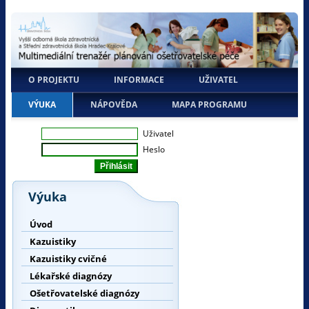
O PROJEKTU
INFORMACE
UŽIVATEL
VÝUKA
NÁPOVĚDA
MAPA PROGRAMU
Uživatel
Heslo
Výuka
Úvod
Kazuistiky
Kazuistiky cvičné
Lékařské diagnózy
Ošetřovatelské diagnózy