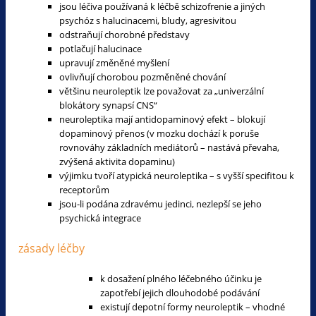
jsou léčiva používaná k léčbě schizofrenie a jiných
psychóz s halucinacemi, bludy, agresivitou
odstraňují chorobné představy
potlačují halucinace
upravují změněné myšlení
ovlivňují chorobou pozměněné chování
většinu neuroleptik lze považovat za „univerzální
blokátory synapsí CNS“
neuroleptika mají antidopaminový efekt – blokují
dopaminový přenos (v mozku dochází k poruše
rovnováhy základních mediátorů – nastává převaha,
zvýšená aktivita dopaminu)
výjimku tvoří atypická neuroleptika – s vyšší specifitou k
receptorům
jsou-li podána zdravému jedinci, nezlepší se jeho
psychická integrace
zásady léčby
k dosažení plného léčebného účinku je
zapotřebí jejich dlouhodobé podávání
existují depotní formy neuroleptik – vhodné