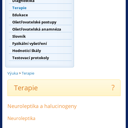
Diagnostika
Terapie
Edukace
Ošetřovatelské postupy
Ošetřovatelská anamnéza
Slovník
Fyzikální vyšetření
Hodnotící škály
Testovací protokoly
Výuka
>
Terapie
?
Terapie
Neuroleptika a halucinogeny
Neuroleptika