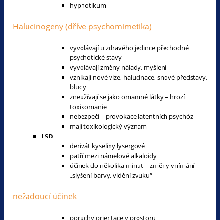
hypnotikum
Halucinogeny (dříve psychomimetika)
vyvolávají u zdravého jedince přechodné
psychotické stavy
vyvolávají změny nálady, myšlení
vznikají nové vize, halucinace, snové představy,
bludy
zneužívají se jako omamné látky – hrozí
toxikomanie
nebezpečí – provokace latentních psychóz
mají toxikologický význam
LSD
derivát kyseliny lysergové
patří mezi námelové alkaloidy
účinek do několika minut – změny vnímání –
„slyšení barvy, vidění zvuku“
nežádoucí účinek
poruchy orientace v prostoru