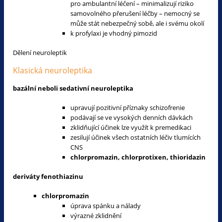
pro ambulantní léčení – minimalizují riziko
samovolného přerušení léčby – nemocný se
může stát nebezpečný sobě, ale i svému okolí
k profylaxi je vhodný pimozid
Dělení neuroleptik
Klasická neuroleptika
bazální neboli sedativní neuroleptika
upravují pozitivní příznaky schizofrenie
podávají se ve vysokých denních dávkách
zklidňující účinek lze využít k premedikaci
zesilují účinek všech ostatních léčiv tlumících
CNS
chlorpromazin, chlorprotixen, thioridazin
deriváty fenothiazinu
chlorpromazin
úprava spánku a nálady
výrazné zklidnění