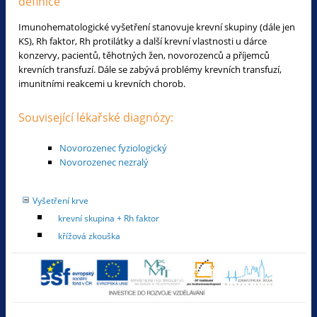
definice
Imunohematologické vyšetření stanovuje krevní skupiny (dále jen
KS), Rh faktor, Rh protilátky a další krevní vlastnosti u dárce
konzervy, pacientů, těhotných žen, novorozenců a příjemců
krevních transfuzí. Dále se zabývá problémy krevních transfuzí,
imunitními reakcemi u krevních chorob.
Související lékařské diagnózy:
Novorozenec fyziologický
Novorozenec nezralý
Vyšetření krve
krevní skupina + Rh faktor
křížová zkouška