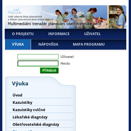
O PROJEKTU
INFORMACE
UŽIVATEL
VÝUKA
NÁPOVĚDA
MAPA PROGRAMU
Uživatel
Heslo
Výuka
Úvod
Kazuistiky
Kazuistiky cvičné
Lékařské diagnózy
Ošetřovatelské diagnózy