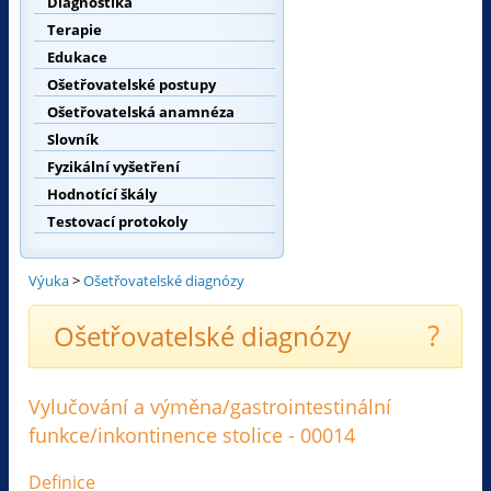
Diagnostika
Terapie
Edukace
Ošetřovatelské postupy
Ošetřovatelská anamnéza
Slovník
Fyzikální vyšetření
Hodnotící škály
Testovací protokoly
Výuka
>
Ošetřovatelské diagnózy
?
Ošetřovatelské diagnózy
Vylučování a výměna/gastrointestinální
funkce/inkontinence stolice - 00014
Definice