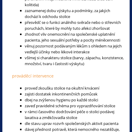
kolitida)
zaznamenej dobu výskytu a podmínky, za jakých
dochází k odchodu stolice
přesvědč se o funkci análního svěrače nebo o střevních
poruchách, které by mohly tuto afekci zhoršovat
zhodnoť vliv onemocnění na společenské uplatnění
pacienta, jeho sexuální potřeby a pocity méněcennosti
věnuj pozornost podávaným lékům s ohledem na jejich
vedlejší účinky nebo lékové interakce
všímej si charakteru stolice (barvy, zápachu, konzistence,
množství, tvaru i častosti výskytu)
prováděcí intervence
proveď zkoušku stolice na okultní krvácení
zajisti dostatek inkontinenčních pomůcek
dbej na zvýšenou hygienu po každé stolici
zaveď pravidelné schéma pro vyprazdňování stolice
v rámci časového dodržování péče o stolici podávej
laxativa a změkčovadla stolice
dle stavu uprav rozvrh společenských aktivit pacienta
dávej přednost potravě, která nemocného nezatěžuje,