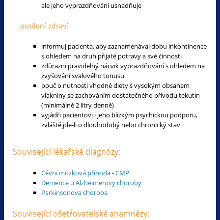
ale jeho vyprazdňování usnadňuje
posílení zdraví
informuj pacienta, aby zaznamenával dobu inkontinence
s ohledem na druh přijaté potravy a své činnosti
zdůrazni pravidelný nácvik vyprazdňování s ohledem na
zvyšování svalového tonusu
pouč o nutnosti vhodné diety s vysokým obsahem
vlákniny se zachováním dostatečného přívodu tekutin
(minimálně 2 litry denně)
vyjádři pacientovi i jeho blízkým psychickou podporu,
zvláště jde-li o dlouhodobý nebo chronický stav
Související lékařské diagnózy:
Cévní mozková příhoda - CMP
Demence u Alzheimerovy choroby
Parkinsonova choroba
Související ošetřovatelské anamnézy: