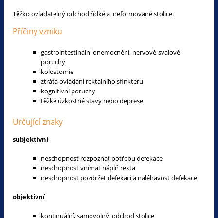
Těžko ovladatelný odchod řídké a neformované stolice.
Příčiny vzniku
gastrointestinální onemocnění, nervově-svalové
poruchy
kolostomie
ztráta ovládání rektálního sfinkteru
kognitivní poruchy
těžké úzkostné stavy nebo deprese
Určující znaky
subjektivní
neschopnost rozpoznat potřebu defekace
neschopnost vnímat náplň rekta
neschopnost pozdržet defekaci a naléhavost defekace
objektivní
kontinuální, samovolný odchod stolice