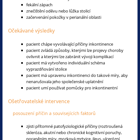
fekální zápach
znečištění oděvu nebo lůžka stolicí
začervenání pokožky v perianální oblasti
Očekávané výsledky
pacient chápe vyvolávající příčiny inkontinence
pacient zvládá způsoby, kterými lze projevy choroby
ovlivnit a kterými lze zabránit vývoji komplikací
pacient má vytvořeno individuální schéma
vyprazdňování stolice
pacient má upravenu inkontinenci do takové míry, aby
nenarušovala jeho společenské uplatnění
pacient umí používat pomůcky pro inkontinentní
Ošetřovatelské intervence
posouzení příčin a souvisejících faktorů
zjisti přítomné patofyziologické příčiny (roztroušená
skleróza, akutní nebo chronické kognitivní poruchy,
poraněním mícy, mozková mrtvice, ileus, ulcerózní