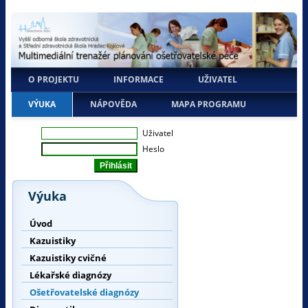
O PROJEKTU
INFORMACE
UŽIVATEL
VÝUKA
NÁPOVĚDA
MAPA PROGRAMU
Uživatel
Heslo
Výuka
Úvod
Kazuistiky
Kazuistiky cvičné
Lékařské diagnózy
Ošetřovatelské diagnózy