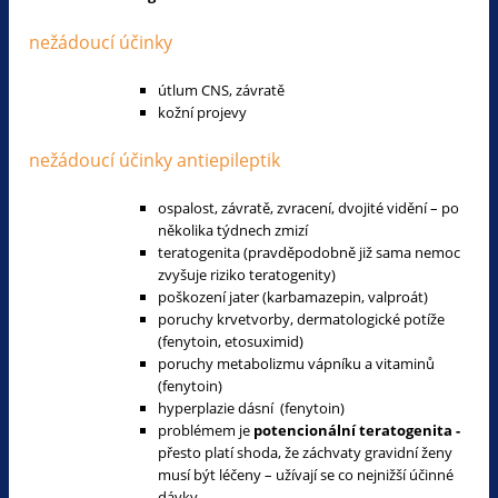
nežádoucí účinky
útlum CNS, závratě
kožní projevy
nežádoucí účinky antiepileptik
ospalost, závratě, zvracení, dvojité vidění – po
několika týdnech zmizí
teratogenita (pravděpodobně již sama nemoc
zvyšuje riziko teratogenity)
poškození jater (karbamazepin, valproát)
poruchy krvetvorby, dermatologické potíže
(fenytoin, etosuximid)
poruchy metabolizmu vápníku a vitaminů
(fenytoin)
hyperplazie dásní (fenytoin)
problémem je
potencionální teratogenita -
přesto platí shoda, že záchvaty gravidní ženy
musí být léčeny – užívají se co nejnižší účinné
dávky