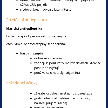
užívat vždy po jídle
sledovat krevní obraz a jaterní testy
Rozdělení antiepileptik
klasická antiepileptika
karbamazepin, kyselina valproová, fenytoin
etosuximid, benzodiazepiny, fenobarbital
karbamazepin
dobře se vstřebává
začínají se používat v malých dávkách, které se
postupně zvyšují
používá se u neuralgií trigeminu
nežádoucí účinky
závratě, ospalost, nystagmus, parestezie
gastrointestinální obtíže (nechutenství,
nauzea, průjem, zácpa)
poruchy krvetvorby