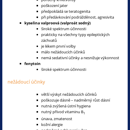
poškození jater
předpokládá se teratogenita
při předávkování podrážděnost, agresivita
kyselina valproová (valproát sodný)
široké spektrum účinnosti
prakticky na všechny typy epileptických
záchvatů
je lékem první volby
málo nežádoucích účinků
nemá sedativní účinky a nesnižuje výkonnost
fenytoin
široké spektrum účinnosti
nežádoucí účinky
větší výskyt nežádoucích účinků
poškozuje dásně – nadměrný růst dásní
nutná zvýšená ústní hygiena
nutný přívod vitaminu B
1
únava, zmatenost
kožní alergie