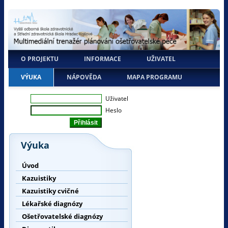
O PROJEKTU
INFORMACE
UŽIVATEL
VÝUKA
NÁPOVĚDA
MAPA PROGRAMU
Uživatel
Heslo
Výuka
Úvod
Kazuistiky
Kazuistiky cvičné
Lékařské diagnózy
Ošetřovatelské diagnózy