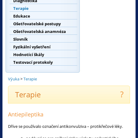
Diagnostika
Terapie
Edukace
Ošetřovatelské postupy
Ošetřovatelská anamnéza
Slovník
Fyzikální vyšetření
Hodnotící škály
Testovací protokoly
Výuka
>
Terapie
?
Terapie
Antiepileptika
Dříve se používalo označení antikonvulziva – protikřečové léky.