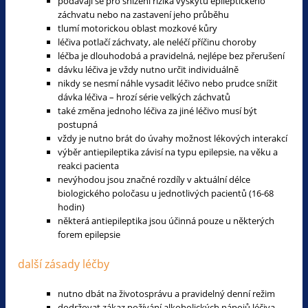
podávají se pro snížení rizika výskytu epileptického
záchvatu nebo na zastavení jeho průběhu
tlumí motorickou oblast mozkové kůry
léčiva potlačí záchvaty, ale neléčí příčinu choroby
léčba je dlouhodobá a pravidelná, nejlépe bez přerušení
dávku léčiva je vždy nutno určit individuálně
nikdy se nesmí náhle vysadit léčivo nebo prudce snížit
dávka léčiva – hrozí série velkých záchvatů
také změna jednoho léčiva za jiné léčivo musí být
postupná
vždy je nutno brát do úvahy možnost lékových interakcí
výběr antiepileptika závisí na typu epilepsie, na věku a
reakci pacienta
nevýhodou jsou značné rozdíly v aktuální délce
biologického poločasu u jednotlivých pacientů (16-68
hodin)
některá antiepileptika jsou účinná pouze u některých
forem epilepsie
další zásady léčby
nutno dbát na životosprávu a pravidelný denní režim
dodržovat zákaz požívání alkoholických nápojů,léčiva