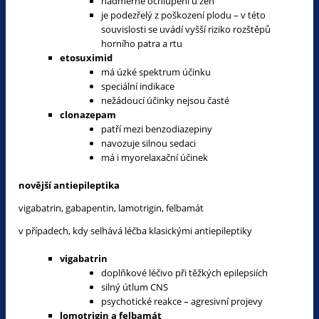
nadměrné ochlupení u žen
je podezřelý z poškození plodu – v této
souvislosti se uvádí vyšší riziko rozštěpů
horního patra a rtu
etosuximid
má úzké spektrum účinku
speciální indikace
nežádoucí účinky nejsou časté
clonazepam
patří mezi benzodiazepiny
navozuje silnou sedaci
má i myorelaxační účinek
novější antiepileptika
vigabatrin, gabapentin, lamotrigin, felbamát
v případech, kdy selhává léčba klasickými antiepileptiky
vigabatrin
doplňkové léčivo při těžkých epilepsiích
silný útlum CNS
psychotické reakce – agresivní projevy
lomotrigin a felbamát