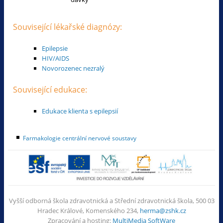
Související lékařské diagnózy:
Epilepsie
HIV/AIDS
Novorozenec nezralý
Související edukace:
Edukace klienta s epilepsií
Farmakologie centrální nervové soustavy
Vyšší odborná škola zdravotnická a Střední zdravotnická škola, 500 03
Hradec Králové, Komenského 234,
herma@zshk.cz
Zpracování a hosting:
MultiMedia SoftWare