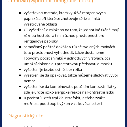
CT mozku (výpočetní tomografie mozku)
vyšetřovací metoda, která využívá rentgenových
paprsků a při které se zhotovuje série snímků
vyšetřované oblasti
CT vyšetření je založeno na tom, že jednotlivé tkáně mají
různou hustotu, a tím i různou prostupnost pro
rentgenové paprsky
samočinný počítač dokáže v různě zvolených rovinách
tuto prostupnost vyhodnotit, takže dostaneme
libovolný počet snímků v jednotlivých vrstvách, což
umožní dokonalou prostorovou představu o mozku
vyšetření je bezbolestné, bez rizika
vyšetření se dá opakovat, takže můžeme sledovat vývoj
nemoci
vyšetření se dá kombinovat s použitím kontrastní látky;
zde je určité riziko alergické reakce na kontrastní látku
u pacientů, kteří trpí klaustrofobií, je třeba zvážit
možnost podstoupit výkon v celkové anestezii
Diagnostický účel