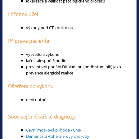
lokalizace a velikost patologického procesu
Léčebný účel
výkony pod CT kontrolou
Příprava pacienta
vysvětlení výkonu
lačnit alespoň 5 hodin
preventivní podání Dithiadenu (antihistaminik) jako
prevence alergické reakce
Ošetření po výkonu
není nutné
Související lékařské diagnózy:
Cévní mozková příhoda - CMP
Demence u Alzheimerovy choroby