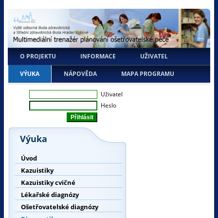
O PROJEKTU
INFORMACE
UŽIVATEL
VÝUKA
NÁPOVĚDA
MAPA PROGRAMU
Uživatel
Heslo
Výuka
Úvod
Kazuistiky
Kazuistiky cvičné
Lékařské diagnózy
Ošetřovatelské diagnózy