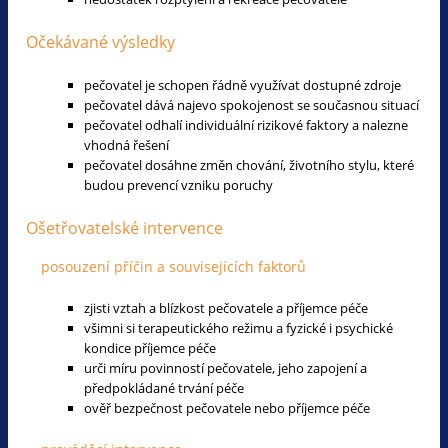
Očekávané výsledky
pečovatel je schopen řádně využívat dostupné zdroje
pečovatel dává najevo spokojenost se současnou situací
pečovatel odhalí individuální rizikové faktory a nalezne
vhodná řešení
pečovatel dosáhne změn chování, životního stylu, které
budou prevencí vzniku poruchy
Ošetřovatelské intervence
posouzení příčin a souvisejících faktorů
zjisti vztah a blízkost pečovatele a příjemce péče
všimni si terapeutického režimu a fyzické i psychické
kondice příjemce péče
urči míru povinností pečovatele, jeho zapojení a
předpokládané trvání péče
ověř bezpečnost pečovatele nebo příjemce péče