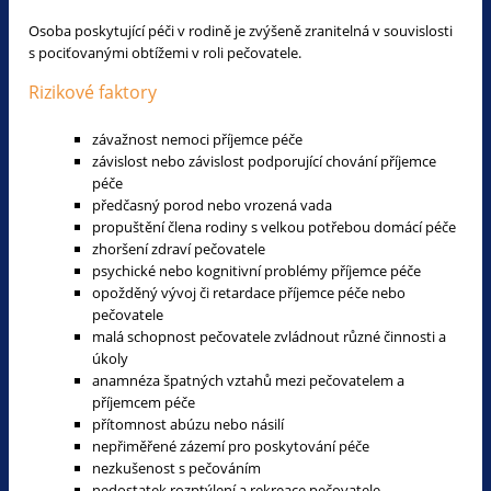
Osoba poskytující péči v rodině je zvýšeně zranitelná v souvislosti
s pociťovanými obtížemi v roli pečovatele.
Rizikové faktory
závažnost nemoci příjemce péče
závislost nebo závislost podporující chování příjemce
péče
předčasný porod nebo vrozená vada
propuštění člena rodiny s velkou potřebou domácí péče
zhoršení zdraví pečovatele
psychické nebo kognitivní problémy příjemce péče
opožděný vývoj či retardace příjemce péče nebo
pečovatele
malá schopnost pečovatele zvládnout různé činnosti a
úkoly
anamnéza špatných vztahů mezi pečovatelem a
příjemcem péče
přítomnost abúzu nebo násilí
nepřiměřené zázemí pro poskytování péče
nezkušenost s pečováním
nedostatek rozptýlení a rekreace pečovatele