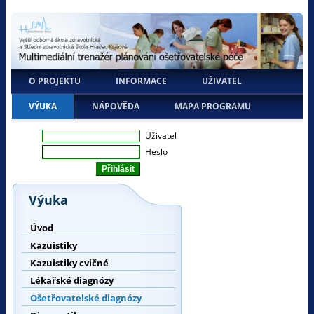
O PROJEKTU
INFORMACE
UŽIVATEL
VÝUKA
NÁPOVĚDA
MAPA PROGRAMU
Uživatel
Heslo
Výuka
Úvod
Kazuistiky
Kazuistiky cvičné
Lékařské diagnózy
Ošetřovatelské diagnózy