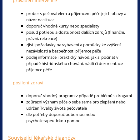
prováděcí intervence
prober s pečovatelem a příjemcem péče jejich obavy a
názor na situaci
doporuč vhodné kurzy nebo specialisty
posuď potřebu a dostupnost dalších zdrojů (finanční,
právní, rekreace)
zjisti požadavky na vybavení a pomůcky ke zvýšení
nezávislosti a bezpečnosti příjemce péče
podej informace i praktický návod, jak si počínat v
případě histriónského chování, násilí či dezorientace
příjemce péče
posílení zdraví
doporuč vhodný program v případě problémů s drogami
zdůrazni význam péče o sebe sama pro zlepšení nebo
udržení kvality života pečovatele
dle potřeby doporuč odbornou nebo
psychoterapeutickou pomoc
Související lékařské diagnózy: