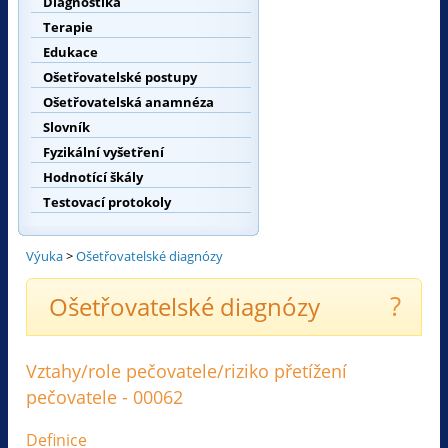
Diagnostika
Terapie
Edukace
Ošetřovatelské postupy
Ošetřovatelská anamnéza
Slovník
Fyzikální vyšetření
Hodnotící škály
Testovací protokoly
Výuka
>
Ošetřovatelské diagnózy
?
Ošetřovatelské diagnózy
Vztahy/role pečovatele/riziko přetížení
pečovatele - 00062
Definice