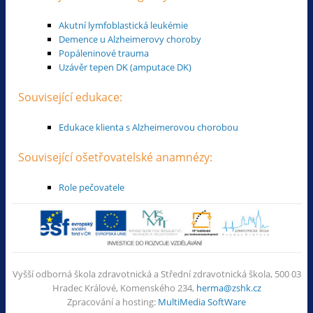
Akutní lymfoblastická leukémie
Demence u Alzheimerovy choroby
Popáleninové trauma
Uzávěr tepen DK (amputace DK)
Související edukace:
Edukace klienta s Alzheimerovou chorobou
Související ošetřovatelské anamnézy:
Role pečovatele
Vyšší odborná škola zdravotnická a Střední zdravotnická škola, 500 03
Hradec Králové, Komenského 234,
herma@zshk.cz
Zpracování a hosting:
MultiMedia SoftWare