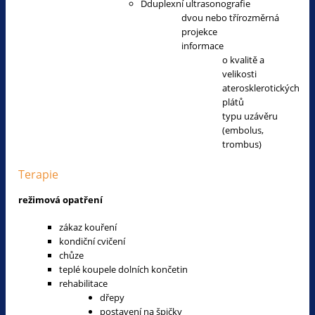
Dduplexní ultrasonografie
dvou nebo třírozměrná
projekce
informace
o kvalitě a
velikosti
aterosklerotických
plátů
typu uzávěru
(embolus,
trombus)
Terapie
režimová opatření
zákaz kouření
kondiční cvičení
chůze
teplé koupele dolních končetin
rehabilitace
dřepy
postavení na špičky