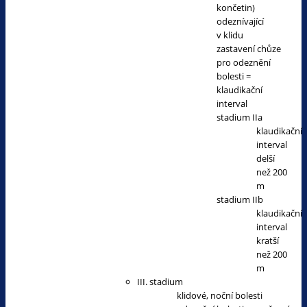
končetin)
odeznívající
v klidu
zastavení chůze
pro odeznění
bolesti =
klaudikační
interval
stadium IIa
klaudikační
interval
delší
než 200
m
stadium IIb
klaudikační
interval
kratší
než 200
m
III. stadium
klidové, noční bolesti