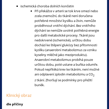
ischemická choroba dolních končetin
Při překážce v arterii se tok krve omezí nebo
zcela znemožní, do tkáně není doručena
potřebné množství kyslíku a živin, nemůže
proběhnout vnitřní dýchání. Bez vnitřního
dýchání se nemůže uvolnit potřebná energie
pro další metabolické procesy. Tkáně jsou
nedokrvené (ischemické), určitou dobu
dochází ke štěpení glukózy bez přítomnosti
kyslíku (anaerobní metabolizmus za vzniku
kyseliny mléčné jako meziproduktu).
Anaerobní metabolizmus probíhá pouze
určitou dobu, poté ustane a buňka odumře.
Pokud nepřitéká krev ke tkáním, není možné
ani odplavení zplodin metabolizmu a CO
2
z tkání. Zhoršují se podmínky pro přežití
buněk.
Klinický obraz
dle příčiny