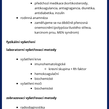
předchozí medikace (kortikosteroidy,
antikoagulancia, antiagragancia, diuretika,
antidiabetika, inzulín
rodinná anamnéza
zaměřujeme se na dědičně přenosná
onemocnění (polypóza tlustého střeva,
karcinom prsu, MEN syndrom)
fyzikální vyšetření
laboratorní vyšetřovací metody
vyšetření krve
imunohematologické
krevní skupina + Rh faktor
hemokoagulační
biochemické
vyšetření moči
biochemické
zobrazovací vyšetřovací metody
radiodiagnostika