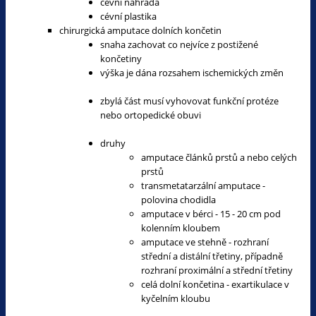
cévní náhrada
cévní plastika
chirurgická amputace dolních končetin
snaha zachovat co nejvíce z postižené
končetiny
výška je dána rozsahem ischemických změn
zbylá část musí vyhovovat funkční protéze
nebo ortopedické obuvi
druhy
amputace článků prstů a nebo celých
prstů
transmetatarzální amputace -
polovina chodidla
amputace v bérci - 15 - 20 cm pod
kolenním kloubem
amputace ve stehně - rozhraní
střední a distální třetiny, případně
rozhraní proximální a střední třetiny
celá dolní končetina - exartikulace v
kyčelním kloubu