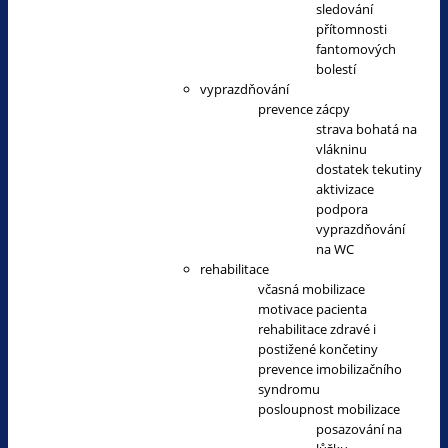
sledování
přítomnosti
fantomových
bolestí
vyprazdňování
prevence zácpy
strava bohatá na
vlákninu
dostatek tekutiny
aktivizace
podpora
vyprazdňování
na WC
rehabilitace
včasná mobilizace
motivace pacienta
rehabilitace zdravé i
postižené končetiny
prevence imobilizačního
syndromu
posloupnost mobilizace
posazování na