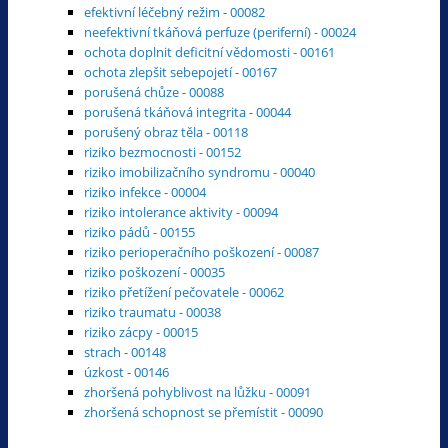
efektivní léčebný režim - 00082
neefektivní tkáňová perfuze (periferní) - 00024
ochota doplnit deficitní vědomosti - 00161
ochota zlepšit sebepojetí - 00167
porušená chůze - 00088
porušená tkáňová integrita - 00044
porušený obraz těla - 00118
riziko bezmocnosti - 00152
riziko imobilizačního syndromu - 00040
riziko infekce - 00004
riziko intolerance aktivity - 00094
riziko pádů - 00155
riziko perioperačního poškození - 00087
riziko poškození - 00035
riziko přetížení pečovatele - 00062
riziko traumatu - 00038
riziko zácpy - 00015
strach - 00148
úzkost - 00146
zhoršená pohyblivost na lůžku - 00091
zhoršená schopnost se přemístit - 00090