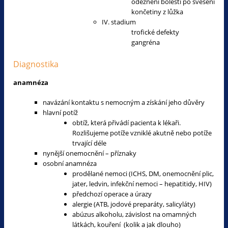
odeznění bolesti po svěsení
končetiny z lůžka
IV. stadium
trofické defekty
gangréna
Diagnostika
anamnéza
navázání kontaktu s nemocným a získání jeho důvěry
hlavní potíž
obtíž, která přivádí pacienta k lékaři.
Rozlišujeme potíže vzniklé akutně nebo potíže
trvající déle
nynější onemocnění – příznaky
osobní anamnéza
prodělané nemoci (ICHS, DM, onemocnění plic,
jater, ledvin, infekční nemoci – hepatitidy, HIV)
předchozí operace a úrazy
alergie (ATB, jodové preparáty, salicyláty)
abúzus alkoholu, závislost na omamných
látkách, kouření (kolik a jak dlouho)