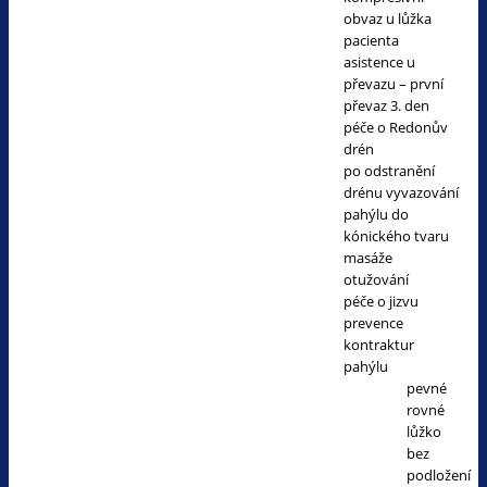
obvaz u lůžka
pacienta
asistence u
převazu – první
převaz 3. den
péče o Redonův
drén
po odstranění
drénu vyvazování
pahýlu do
kónického tvaru
masáže
otužování
péče o jizvu
prevence
kontraktur
pahýlu
pevné
rovné
lůžko
bez
podložení