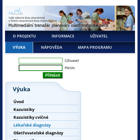
O PROJEKTU
INFORMACE
UŽIVATEL
VÝUKA
NÁPOVĚDA
MAPA PROGRAMU
Uživatel
Heslo
Výuka
Úvod
Kazuistiky
Kazuistiky cvičné
Lékařské diagnózy
Ošetřovatelské diagnózy