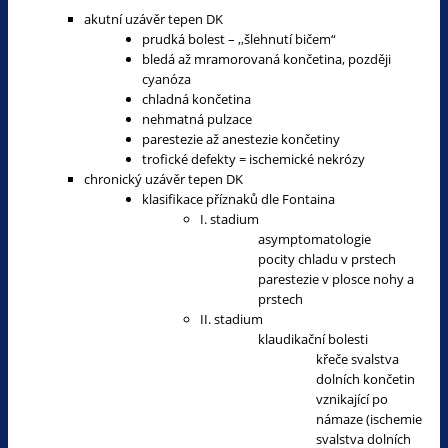
akutní uzávěr tepen DK
prudká bolest – ,,šlehnutí bičem“
bledá až mramorovaná končetina, později
cyanóza
chladná končetina
nehmatná pulzace
parestezie až anestezie končetiny
trofické defekty = ischemické nekrózy
chronický uzávěr tepen DK
klasifikace příznaků dle Fontaina
I. stadium
asymptomatologie
pocity chladu v prstech
parestezie v plosce nohy a
prstech
II. stadium
klaudikační bolesti
křeče svalstva
dolních končetin
vznikající po
námaze (ischemie
svalstva dolních