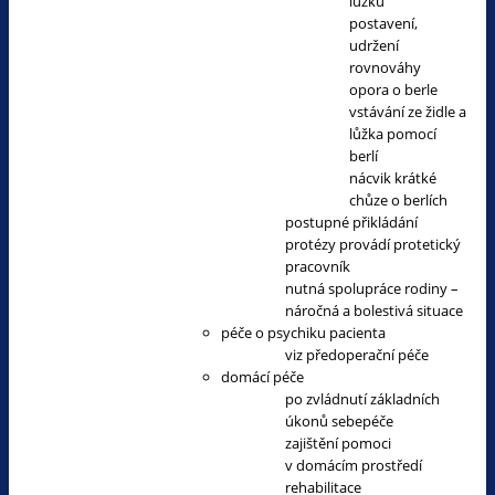
lůžku
postavení,
udržení
rovnováhy
opora o berle
vstávání ze židle a
lůžka pomocí
berlí
nácvik krátké
chůze o berlích
postupné přikládání
protézy provádí protetický
pracovník
nutná spolupráce rodiny –
náročná a bolestivá situace
péče o psychiku pacienta
viz předoperační péče
domácí péče
po zvládnutí základních
úkonů sebepéče
zajištění pomoci
v domácím prostředí
rehabilitace