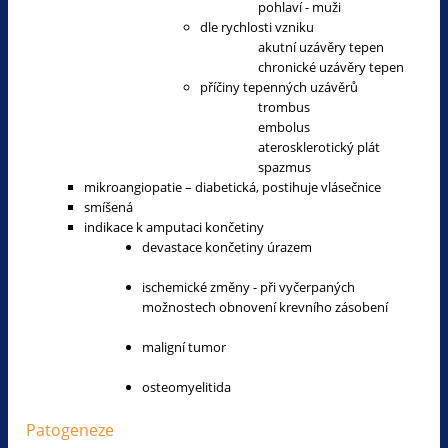
pohlaví - muži
dle rychlosti vzniku
akutní uzávěry tepen
chronické uzávěry tepen
příčiny tepenných uzávěrů
trombus
embolus
aterosklerotický plát
spazmus
mikroangiopatie – diabetická, postihuje vlásečnice
smíšená
indikace k amputaci končetiny
devastace končetiny úrazem
ischemické změny - při vyčerpaných
možnostech obnovení krevního zásobení
maligní tumor
osteomyelitida
Patogeneze