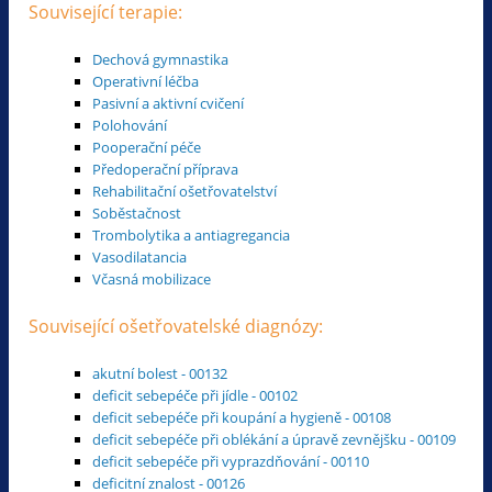
Související terapie:
Dechová gymnastika
Operativní léčba
Pasivní a aktivní cvičení
Polohování
Pooperační péče
Předoperační příprava
Rehabilitační ošetřovatelství
Soběstačnost
Trombolytika a antiagregancia
Vasodilatancia
Včasná mobilizace
Související ošetřovatelské diagnózy:
akutní bolest - 00132
deficit sebepéče při jídle - 00102
deficit sebepéče při koupání a hygieně - 00108
deficit sebepéče při oblékání a úpravě zevnějšku - 00109
deficit sebepéče při vyprazdňování - 00110
deficitní znalost - 00126