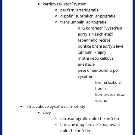
kardiovaskulární systém
periferní arteriografie
digitální subtrakční angiografie
translumbální aortografie
RTG kontrastní vyšetření
aorty a nižších etáží
tepenného řečiště
punkce břišní aorty z levé
lumbální krajiny
místní nebo celková
anestézie
péče o nemocného po
vyšetření
klid na lůžku 24
hodin
komprese místa
vpichu
ultrazvukové vyšetřovací metody
cévy
ultrosonografie dolních končetin
barevné dopplerovské mapování
dolních končetin