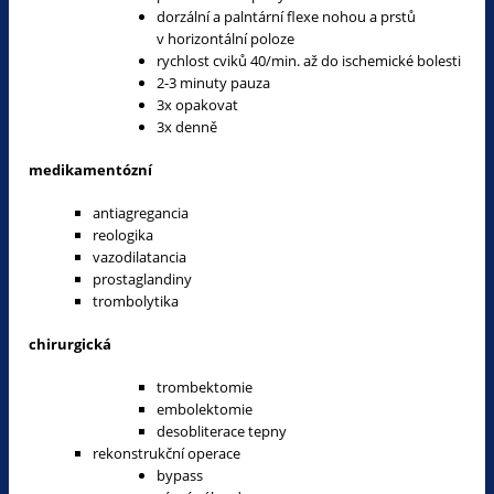
dorzální a palntární flexe nohou a prstů
v horizontální poloze
rychlost cviků 40/min. až do ischemické bolesti
2-3 minuty pauza
3x opakovat
3x denně
medikamentózní
antiagregancia
reologika
vazodilatancia
prostaglandiny
trombolytika
chirurgická
trombektomie
embolektomie
desobliterace tepny
rekonstrukční operace
bypass