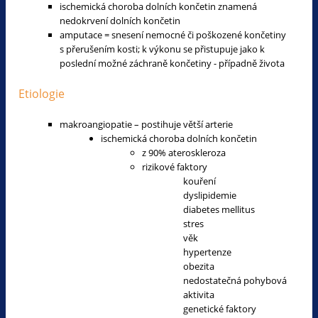
ischemická choroba dolních končetin znamená
nedokrvení dolních končetin
amputace = snesení nemocné či poškozené končetiny
s přerušením kosti; k výkonu se přistupuje jako k
poslední možné záchraně končetiny - případně života
Etiologie
makroangiopatie – postihuje větší arterie
ischemická choroba dolních končetin
z 90% ateroskleroza
rizikové faktory
kouření
dyslipidemie
diabetes mellitus
stres
věk
hypertenze
obezita
nedostatečná pohybová
aktivita
genetické faktory