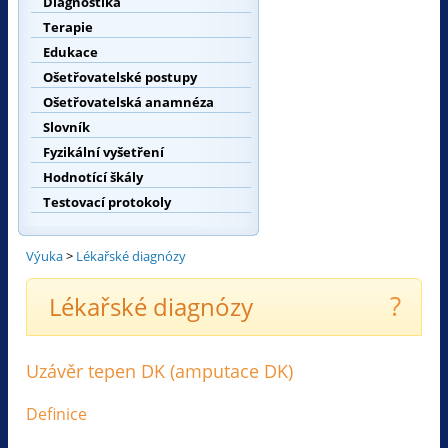
Diagnostika
Terapie
Edukace
Ošetřovatelské postupy
Ošetřovatelská anamnéza
Slovník
Fyzikální vyšetření
Hodnotící škály
Testovací protokoly
Výuka
>
Lékařské diagnózy
?
Lékařské diagnózy
Uzávěr tepen DK (amputace DK)
Definice