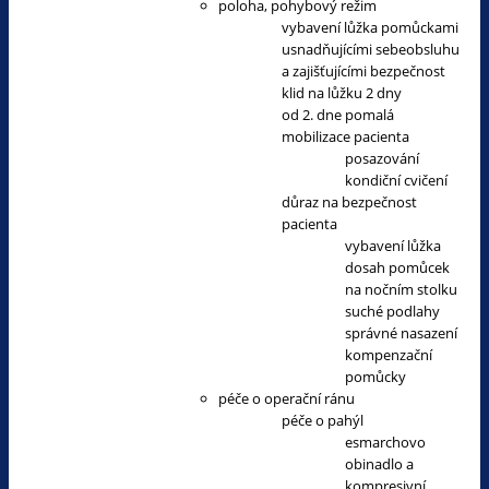
poloha, pohybový režim
vybavení lůžka pomůckami
usnadňujícími sebeobsluhu
a zajišťujícími bezpečnost
klid na lůžku 2 dny
od 2. dne pomalá
mobilizace pacienta
posazování
kondiční cvičení
důraz na bezpečnost
pacienta
vybavení lůžka
dosah pomůcek
na nočním stolku
suché podlahy
správné nasazení
kompenzační
pomůcky
péče o operační ránu
péče o pahýl
esmarchovo
obinadlo a
kompresivní