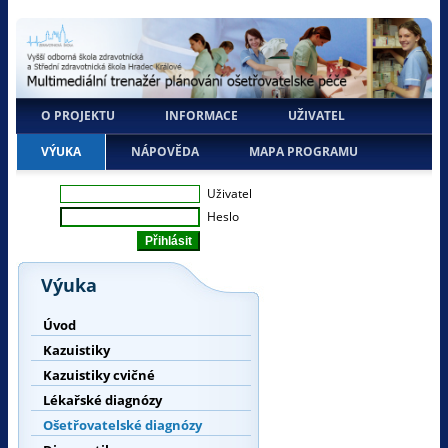
O PROJEKTU
INFORMACE
UŽIVATEL
VÝUKA
NÁPOVĚDA
MAPA PROGRAMU
Uživatel
Heslo
Výuka
Úvod
Kazuistiky
Kazuistiky cvičné
Lékařské diagnózy
Ošetřovatelské diagnózy