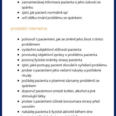
zaznamenávej informace pacienta o jeho úzkosti ze
spánku
zjisti, jak pacient normálně spí
urči délku trvání problému se spánkem
prováděcí intervence
pohovoř s pacientem, jak se změnil jeho život s tímto
problémem
vyslechni subjektivní stížnosti pacienta
prostuduj objektivní zprávy o problému pacienta
pozoruj fyzické známky únavy pacienta
zjisti, jaké postupy pacient zkoušel k vyřešení problému
prober s pacientem jeho večerní návyky a potřebné
rituály
požádej pacienta o písemné záznamy problémů se
spánkem
doporuč pacientovi omezit kofein, alkohol a jiné
stimulující látky
prober s pacientem účinek konzumace stravy před
usnutím
nabádej pacienta k fyzické aktivitě během dne