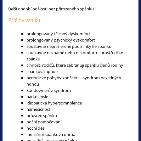
Delší období bdělosti bez přirozeného spánku.
Příčiny vzniku
prolongovaný tělesný dyskomfort
prolongovaný psychický dyskomfort
soustavné nepřiměřené podmínky ke spánku
soustavné neznámé nebo nekomfortní prostředí ke
spánku
činnosti rodičů, které zabraňují spánku členů rodiny
spánková apnoe
periodické pohyby končetin – syndrom neklidných
nohou
Sundownerův syndrom
narkolepsie
idiopatická hypersomnolence
náměsíčnost
hrůza ze spánku
noční pomočování
noční děs
familiární spánková obrna
bolestivá erekce ve spánku