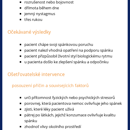
rozrušenost nebo bojovnost
dřímota během dne
jemný nystagmus
třes rukou
Očekávané výsledky
pacient chápe svoji spánkovou poruchu
pacient nalezl vhodná opatření na podporu spánku
pacient přizpůsobil životní styl biologickému rytmu
u pacienta došlo ke zlepšení spánku a odpočinku
Ošetřovatelské intervence
posouzení příčin a souvisejících faktorů
urči přítomnost fyzických nebo psychických stresorů
porovnej, která pacientova nemoc ovlivňuje jeho spánek
zjisti, které léky pacient užívá
pátrej po látkách, jejichž konzumace ovlivňuje kvalitu
spánku
zhodnoť vlivy okolního prostředí