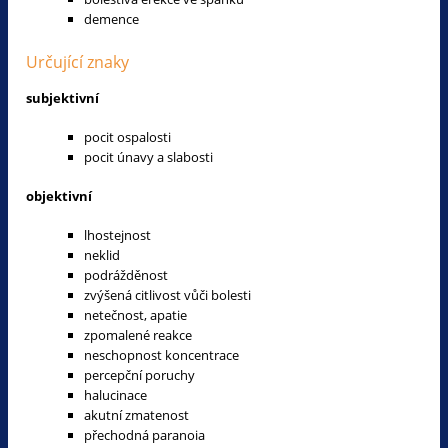
demence
Určující znaky
subjektivní
pocit ospalosti
pocit únavy a slabosti
objektivní
lhostejnost
neklid
podrážděnost
zvýšená citlivost vůči bolesti
netečnost, apatie
zpomalené reakce
neschopnost koncentrace
percepční poruchy
halucinace
akutní zmatenost
přechodná paranoia