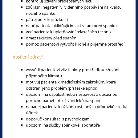
kontroluj užívání předepsaných léků
zdůrazni negativní vliv denního pospávání na kvalitu
nočního spánku
pátrej po zdroji úzkosti
nauč pacienta uklidňujícím aktivitám před spaním
veď pacienta k uplatňování relaxačních technik
omez tekutiny před spaním
pomoz pacientovi vytvořit klidné a příjemné prostředí
posílení zdraví
vysvětli pacientovi vliv teploty prostředí, udržování
příjemného klimatu
motivuj pacienta k medicínským zákrokům, které
odstraní jeho problém (při těžké apnoi)
upozorni na ospalost nebo nespavost a dočasnou
poruchu paměti při užívání léků na spaní
nabádej pacienta k užívání rostlinných přípravků, sleduj
účinek
doporuč konzultaci s psychologem
upozorni na služby spánkové laboratoře