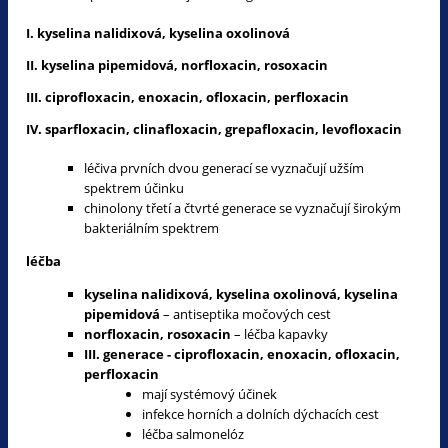
I. kyselina nalidixová, kyselina oxolinová
II. kyselina pipemidová, norfloxacin, rosoxacin
III. ciprofloxacin, enoxacin, ofloxacin, perfloxacin
IV. sparfloxacin, clinafloxacin, grepafloxacin, levofloxacin
léčiva prvních dvou generací se vyznačují užším
spektrem účinku
chinolony třetí a čtvrté generace se vyznačují širokým
bakteriálním spektrem
léčba
kyselina nalidixová, kyselina oxolinová, kyselina
pipemidová
– antiseptika močových cest
norfloxacin, rosoxacin
– léčba kapavky
III. generace - ciprofloxacin, enoxacin, ofloxacin,
perfloxacin
mají systémový účinek
infekce horních a dolních dýchacích cest
léčba salmonelóz