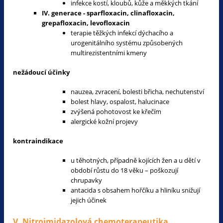
infekce kostí, kloubů, kůže a měkkých tkání
IV. generace - sparfloxacin, clinafloxacin,
grepafloxacin, levofloxacin
terapie těžkých infekcí dýchacího a
urogenitálního systému způsobených
multirezistentními kmeny
nežádoucí účinky
nauzea, zvracení, bolesti břicha, nechutenství
bolest hlavy, ospalost, halucinace
zvýšená pohotovost ke křečím
alergické kožní projevy
kontraindikace
u těhotných, případně kojících žen a u dětí v
období růstu do 18 věku – poškozují
chrupavky
antacida s obsahem hořčíku a hliníku snižují
jejich účinek
V. Nitroimidazolová chemoterapeutika