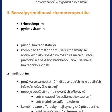
novorozenců – hyperbilirubinemie
II. Benzalpyrimidinová chemoterapeutika
trimethoprim
pyrimethamin
působí bakteriostaticky
kombinací trimethoprimu se sulfonamidy se
antimikrobiální spektrum rozšiřuje na celou řadu
původců a z bakteriostatického účinku se stává
baktericidní účinek
trimethoprim
používá se samostatně – léčba akutních mikrobiálních
infekcí močového ústrojí
nebo je součástí kombinovaných přípravků
cotrimoxazol (se sulfamethoxazolem)
cotrimafol (se sulfamoxolem)
kombinované přípravky mají synergické působení na
infekce způsobené salmonelami