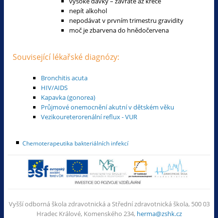
vysoké dávky – závratě až křeče
nepít alkohol
nepodávat v prvním trimestru gravidity
moč je zbarvena do hnědočervena
Související lékařské diagnózy:
Bronchitis acuta
HIV/AIDS
Kapavka (gonorea)
Průjmové onemocnění akutní v dětském věku
Vezikoureterorenální reflux - VUR
Chemoterapeutika bakteriálních infekcí
Vyšší odborná škola zdravotnická a Střední zdravotnická škola, 500 03
Hradec Králové, Komenského 234,
herma@zshk.cz