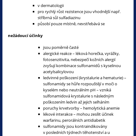
v dermatologii
pro rychlý růst rezistence jsou vhodnější např.
stříbrná sůl sulfadiazinu
působí pouze místně, nevstřebává se
nežádoucí účinky
jsou poměrně časté
alergické reakce – léková horečka, vyrážky,
fotosenzitivita, nebezpečí kožních alergií
zvyšují kombinace sulfonamidů s kyselinou
acetylsalicylovou
ledvinné poškození (krystalurie a hematurie) –
sulfonamidy se hůře rozpouštějí v moči o
kyselém nebo neutrálním pH – vzniká
sulfonamidová krystalurie s následným
poškozením ledvin až jejich selháním
poruchy krvetvorby – hemolytická anemie
lékové interakce – mohou zesílit účinek
warfarinu, perorálních antidiabetik
sulfonamidy jsou kontraindikovány
v posledních týdnech těhotenství a u