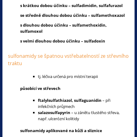
s krátkou dobou účinku – sulfadimidin, sulfafurazol
se středně dlouhou dobou účinku – sulfamethoxazol
s dlouhou dobou účinku – sulfamethoxidin,
sulfamoxol
s velmi dlouhou dobou účinku – sulfadoxin
sulfonamidy se špatnou vstřebatelností ze střevního
traktu
tj. léčiva určená pro místní terapii
působící ve střevech
ftalylsulfathiazol, sulfaguanidin
– při
infekčních průjmech
salazosulfapyrin
– u zánětu tlustého střeva,
např. ulcerózní kolitidy
sulfonamidy aplikované na kůži a sliznice