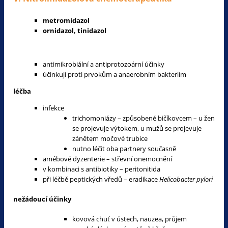
metromidazol
ornidazol, tinidazol
antimikrobiální a antiprotozoární účinky
účinkují proti prvokům a anaerobním bakteriím
léčba
infekce
trichomoniázy – způsobené bičíkovcem – u žen
se projevuje výtokem, u mužů se projevuje
zánětem močové trubice
nutno léčit oba partnery současně
amébové dyzenterie – střevní onemocnění
v kombinaci s antibiotiky – peritonitida
při léčbě peptických vředů – eradikace
Helicobacter
pylori
nežádoucí účinky
kovová chuť v ústech, nauzea, průjem