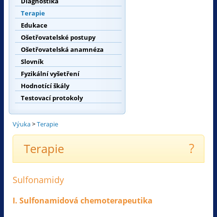
Diagnostika
Terapie
Edukace
Ošetřovatelské postupy
Ošetřovatelská anamnéza
Slovník
Fyzikální vyšetření
Hodnotící škály
Testovací protokoly
Výuka
>
Terapie
?
Terapie
Sulfonamidy
I. Sulfonamidová chemoterapeutika