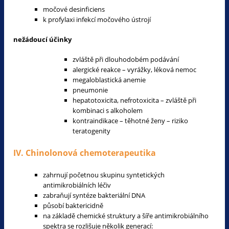
močové desinficiens
k profylaxi infekcí močového ústrojí
nežádoucí účinky
zvláště při dlouhodobém podávání
alergické reakce – vyrážky, léková nemoc
megaloblastická anemie
pneumonie
hepatotoxicita, nefrotoxicita – zvláště při
kombinaci s alkoholem
kontraindikace – těhotné ženy – riziko
teratogenity
IV. Chinolonová chemoterapeutika
zahrnují početnou skupinu syntetických
antimikrobiálních léčiv
zabraňují syntéze bakteriální DNA
působí baktericidně
na základě chemické struktury a šíře antimikrobiálního
spektra se rozlišuje několik generací: