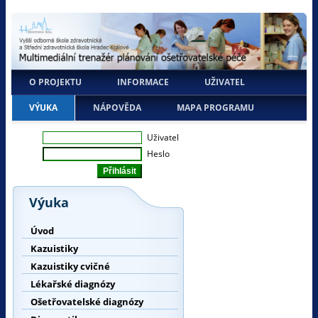
O PROJEKTU
INFORMACE
UŽIVATEL
VÝUKA
NÁPOVĚDA
MAPA PROGRAMU
Uživatel
Heslo
Výuka
Úvod
Kazuistiky
Kazuistiky cvičné
Lékařské diagnózy
Ošetřovatelské diagnózy