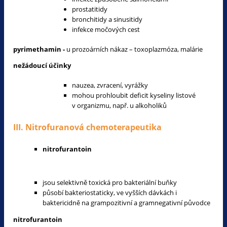
prostatitidy
bronchitidy a sinusitidy
infekce močových cest
pyrimethamin -
u prozoárních nákaz – toxoplazmóza, malárie
nežádoucí účinky
nauzea, zvracení, vyrážky
mohou prohloubit deficit kyseliny listové
v organizmu, např. u alkoholiků
III. Nitrofuranová chemoterapeutika
nitrofurantoin
jsou selektivně toxická pro bakteriální buňky
působí bakteriostaticky, ve vyšších dávkách i
baktericidně na grampozitivní a gramnegativní původce
nitrofurantoin