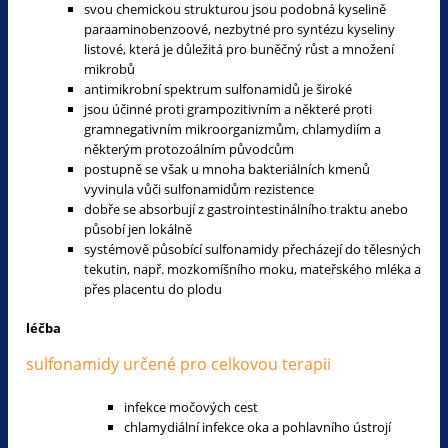
svou chemickou strukturou jsou podobná kyselině
paraaminobenzoové, nezbytné pro syntézu kyseliny
listové, která je důležitá pro buněčný růst a množení
mikrobů
antimikrobní spektrum sulfonamidů je široké
jsou účinné proti grampozitivním a některé proti
gramnegativním mikroorganizmům, chlamydiím a
některým protozoálním původcům
postupně se však u mnoha bakteriálních kmenů
vyvinula vůči sulfonamidům rezistence
dobře se absorbují z gastrointestinálního traktu anebo
působí jen lokálně
systémově působící sulfonamidy přecházejí do tělesných
tekutin, např. mozkomíšního moku, mateřského mléka a
přes placentu do plodu
léčba
sulfonamidy určené pro celkovou terapii
infekce močových cest
chlamydiální infekce oka a pohlavního ústrojí