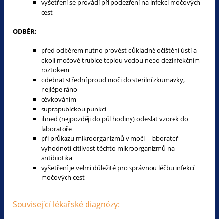
vyšetření se provádí při podezření na infekci močových
cest
ODBĚR:
před odběrem nutno provést důkladné očištění ústí a
okolí močové trubice teplou vodou
nebo dezinfekčním
roztokem
odebrat střední proud moči do sterilní zkumavky,
nejlépe ráno
cévkováním
suprapubickou punkcí
ihned (nejpozději do půl hodiny) odeslat vzorek do
laboratoře
při průkazu mikroorganizmů v moči – laboratoř
vyhodnotí citlivost těchto mikroorganizmů na
antibiotika
vyšetření je velmi důležité pro správnou léčbu infekcí
močových cest
Související lékařské diagnózy: