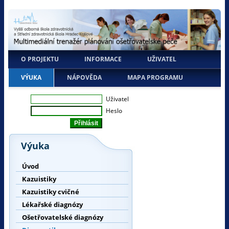
O PROJEKTU
INFORMACE
UŽIVATEL
VÝUKA
NÁPOVĚDA
MAPA PROGRAMU
Uživatel
Heslo
Výuka
Úvod
Kazuistiky
Kazuistiky cvičné
Lékařské diagnózy
Ošetřovatelské diagnózy