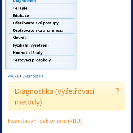
Diagnostika
Terapie
Edukace
Ošetřovatelské postupy
Ošetřovatelská anamnéza
Slovník
Fyzikální vyšetření
Hodnotící škály
Testovací protokoly
Výuka
>
Diagnostika
?
Diagnostika (Vyšetřovací
metody)
kvantitativní bakteriurie (KBU)