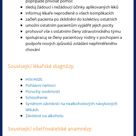
popřípadě přivolat pomoc
sleduj žádoucí i nežádoucí účinky aplikovaných léků
informuj lékaře neprodleně o všech komplikacích
začleň pacienta po zklidnění do kolektivu ostatních
umožni ostatním pacientům vyjádřit jejich pocity
prohovoř vše s ostatními členy zdravotnického týmu
spolupracuj se členy pacientovy rodiny v pochopení a
podpoře nových způsobů zvládání nepřiměřeného
chování
Související lékařské diagnózy:
HIV/AIDS
Pohlavní nemoci
Poruchy osobnosti
Schizofrenie
Syndrom závislosti na nealkoholových návykových
látkách
Závislost na alkoholu
Související ošetřovatelské anamnézy: