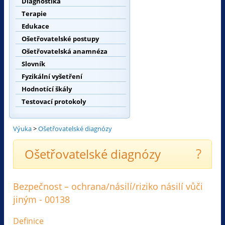
Diagnostika
Terapie
Edukace
Ošetřovatelské postupy
Ošetřovatelská anamnéza
Slovník
Fyzikální vyšetření
Hodnotící škály
Testovací protokoly
Výuka
>
Ošetřovatelské diagnózy
?
Ošetřovatelské diagnózy
Bezpečnost – ochrana/násilí/riziko násilí vůči
jiným - 00138
Definice