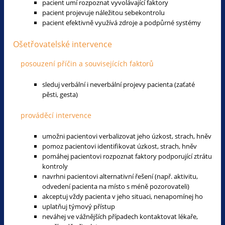
pacient umí rozpoznat vyvolávající faktory
pacient projevuje náležitou sebekontrolu
pacient efektivně využívá zdroje a podpůrné systémy
Ošetřovatelské intervence
posouzení příčin a souvisejících faktorů
sleduj verbální i neverbální projevy pacienta (zaťaté
pěsti, gesta)
prováděcí intervence
umožni pacientovi verbalizovat jeho úzkost, strach, hněv
pomoz pacientovi identifikovat úzkost, strach, hněv
pomáhej pacientovi rozpoznat faktory podporující ztrátu
kontroly
navrhni pacientovi alternativní řešení (např. aktivitu,
odvedení pacienta na místo s méně pozorovateli)
akceptuj vždy pacienta v jeho situaci, nenapomínej ho
uplatňuj týmový přístup
neváhej ve vážnějších případech kontaktovat lékaře,