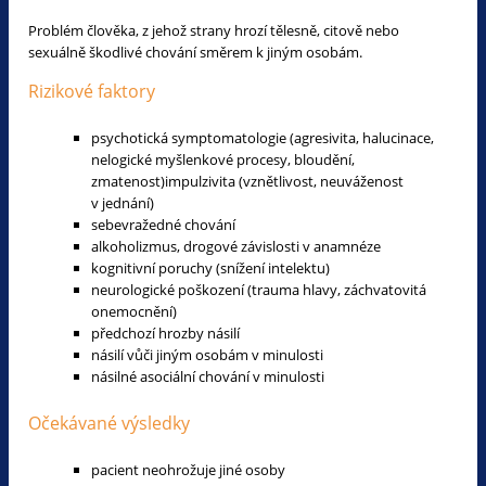
Problém člověka, z jehož strany hrozí tělesně, citově nebo
sexuálně škodlivé chování směrem k jiným osobám.
Rizikové faktory
psychotická symptomatologie (agresivita, halucinace,
nelogické myšlenkové procesy, bloudění,
zmatenost)impulzivita (vznětlivost, neuváženost
v jednání)
sebevražedné chování
alkoholizmus, drogové závislosti v anamnéze
kognitivní poruchy (snížení intelektu)
neurologické poškození (trauma hlavy, záchvatovitá
onemocnění)
předchozí hrozby násilí
násilí vůči jiným osobám v minulosti
násilné asociální chování v minulosti
Očekávané výsledky
pacient neohrožuje jiné osoby