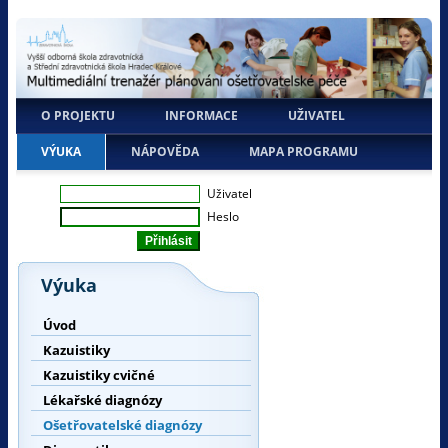
O PROJEKTU
INFORMACE
UŽIVATEL
VÝUKA
NÁPOVĚDA
MAPA PROGRAMU
Uživatel
Heslo
Výuka
Úvod
Kazuistiky
Kazuistiky cvičné
Lékařské diagnózy
Ošetřovatelské diagnózy