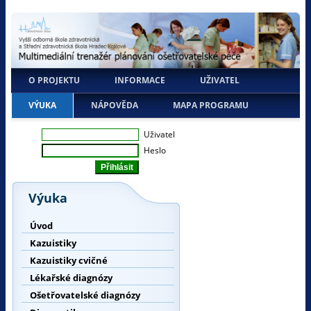
O PROJEKTU
INFORMACE
UŽIVATEL
VÝUKA
NÁPOVĚDA
MAPA PROGRAMU
Uživatel
Heslo
Výuka
Úvod
Kazuistiky
Kazuistiky cvičné
Lékařské diagnózy
Ošetřovatelské diagnózy