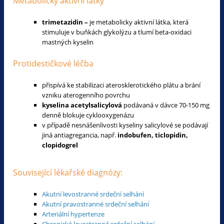
Metabolicky aktivní látky
trimetazidin –
je metabolicky aktivní látka, která
stimuluje v buňkách glykolýzu a tlumí beta-oxidaci
mastných kyselin
Protidestičkové léčba
přispívá ke stabilizaci aterosklerotického plátu a brání
vzniku aterogenního povrchu
kyselina acetylsalicylová
podávaná v dávce 70-150 mg
denně blokuje cyklooxygenázu
v případě nesnášenlivosti kyseliny salicylové se podávají
jiná antiagregancia, např.
indobufen, ticlopidin,
clopidogrel
Související lékařské diagnózy:
Akutní levostranné srdeční selhání
Akutní pravostranné srdeční selhání
Arteriální hypertenze