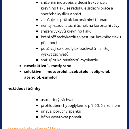
snížením inotropie, srdeční frekvence a
krevního tlaku se redukuje srdeční práce a
spotřeba kyslíku v srdci
zlepšuje se průtok koronárními tepnami
nemají vazodilatační účinek na koronární cévy
snížení výkyvů krevního tlaku
brání též tachykardii a vzestupu krevního tlaku
při emoci
používají se k profylaxi záchvatů – snižují
výskyt záchvatů
snižují riziko reinfarktů myokardu
neselektivní – metipranol
selektivní – metoprolol, acebutolol, celiprolol,
atenolol, esmolol
nežádoucí účinky
astmatický záchvat
prohloubení hypoglykemie při léčbě inzulinem
únava, poruchy spánku
léčbu vysazovat pomalu