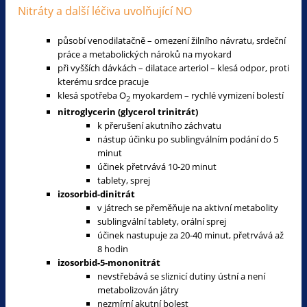
Nitráty a další léčiva uvolňující NO
působí venodilatačně – omezení žilního návratu, srdeční
práce a metabolických nároků na myokard
při vyšších dávkách – dilatace arteriol – klesá odpor, proti
kterému srdce pracuje
klesá spotřeba O
myokardem – rychlé vymizení bolestí
2
nitroglycerin (glycerol trinitrát)
k přerušení akutního záchvatu
nástup účinku po sublingválním podání do 5
minut
účinek přetrvává 10-20 minut
tablety, sprej
izosorbid-dinitrát
v játrech se přeměňuje na aktivní metabolity
sublingvální tablety, orální sprej
účinek nastupuje za 20-40 minut, přetrvává až
8 hodin
izosorbid-5-mononitrát
nevstřebává se sliznicí dutiny ústní a není
metabolizován játry
nezmírní akutní bolest