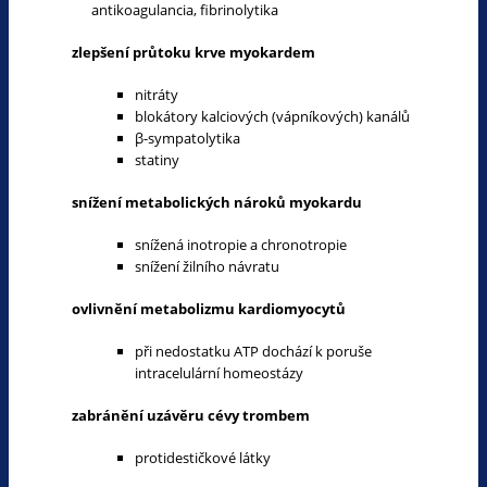
antikoagulancia, fibrinolytika
zlepšení průtoku krve myokardem
nitráty
blokátory kalciových (vápníkových) kanálů
β-sympatolytika
statiny
snížení metabolických nároků myokardu
snížená inotropie a chronotropie
snížení žilního návratu
ovlivnění metabolizmu kardiomyocytů
při nedostatku ATP dochází k poruše
intracelulární homeostázy
zabránění uzávěru cévy trombem
protidestičkové látky