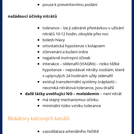
pouze k preventivnímu podání
nežádoucí účinky nitrátů
tolerance – lze jí zabránit přestávkou v užívání
nitrátů 10-12 hodin, obvykle přes noc
bolesti hlavy
ortostatická hypotenze s kolapsem
zčervenání a bušení srdce
negativně inotropní účinek
interakce – sildenafil (VIAGRA) – riziko těžké
hypotenze – nepodávat nitráty osobám, které
v uplynulých 24 hodinách užily sidenafil
existují transdermální systémy (náplasti) –
nevzniká nitrátová tolerance, jsou dražší
další látky uvolňující NO – molsidomin
– není nitrát
má stejný mechanizmus účinku
minimální riziko vzniku tolerance
Blokátory kalciových kanálů
vazodilatace arteriálního řečiště