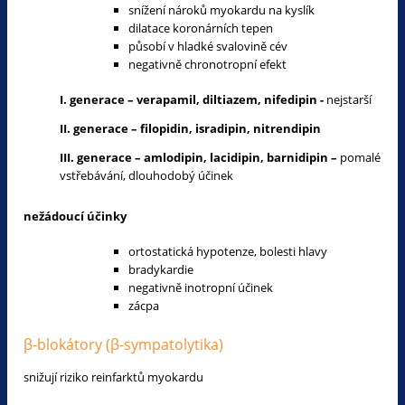
snížení nároků myokardu na kyslík
dilatace koronárních tepen
působí v hladké svalovině cév
negativně chronotropní efekt
I.
generace – verapamil, diltiazem, nifedipin -
nejstarší
II.
generace – filopidin, isradipin, nitrendipin
III.
generace – amlodipin, lacidipin, barnidipin –
pomalé
vstřebávání, dlouhodobý účinek
nežádoucí účinky
ortostatická hypotenze, bolesti hlavy
bradykardie
negativně inotropní účinek
zácpa
β-blokátory (β-sympatolytika)
snižují riziko reinfarktů myokardu