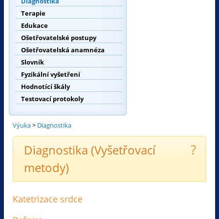
Diagnostika
Terapie
Edukace
Ošetřovatelské postupy
Ošetřovatelská anamnéza
Slovník
Fyzikální vyšetření
Hodnotící škály
Testovací protokoly
Výuka
>
Diagnostika
?
Diagnostika (Vyšetřovací
metody)
Katetrizace srdce