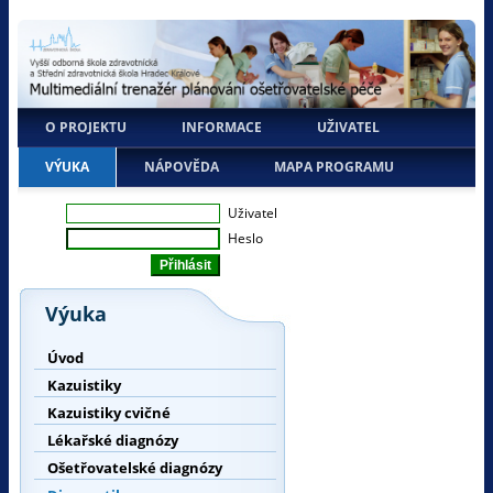
O PROJEKTU
INFORMACE
UŽIVATEL
VÝUKA
NÁPOVĚDA
MAPA PROGRAMU
Uživatel
Heslo
Výuka
Úvod
Kazuistiky
Kazuistiky cvičné
Lékařské diagnózy
Ošetřovatelské diagnózy