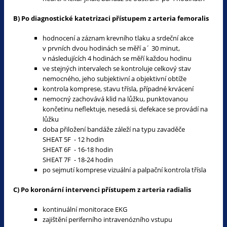
B) Po diagnostické katetrizaci přístupem z arteria femoralis
hodnocení a záznam krevního tlaku a srdeční akce
v prvních dvou hodinách se měří a´ 30 minut,
v následujících 4 hodinách se měří každou hodinu
ve stejných intervalech se kontroluje celkový stav
nemocného, jeho subjektivní a objektivní obtíže
kontrola komprese, stavu třísla, případné krvácení
nemocný zachovává klid na lůžku, punktovanou
končetinu neflektuje, nesedá si, defekace se provádí na
lůžku
doba přiložení bandáže záleží na typu zavaděče
SHEAT 5F - 12 hodin
SHEAT 6F - 16-18 hodin
SHEAT 7F - 18-24 hodin
po sejmutí komprese vizuální a palpační kontrola třísla
C) Po koronární intervenci přístupem z arteria radialis
kontinuální monitorace EKG
zajištění periferního intravenózního vstupu