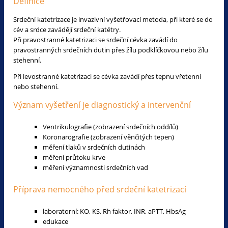
Definice
Srdeční katetrizace je invazivní vyšetřovací metoda, při které se do
cév a srdce zavádějí srdeční katétry.
Při pravostranné katetrizaci se srdeční cévka zavádí do
pravostranných srdečních dutin přes žílu podklíčkovou nebo žílu
stehenní.
Při levostranné katetrizaci se cévka zavádí přes tepnu vřetenní
nebo stehenní.
Význam vyšetření je diagnostický a intervenční
Ventrikulografie (zobrazení srdečních oddílů)
Koronarografie (zobrazení věnčitých tepen)
měření tlaků v srdečních dutinách
měření průtoku krve
měření významnosti srdečních vad
Příprava nemocného před srdeční katetrizací
laboratorní: KO, KS, Rh faktor, INR, aPTT, HbsAg
edukace