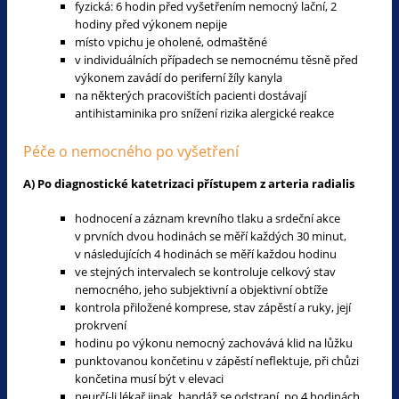
fyzická: 6 hodin před vyšetřením nemocný lační, 2
hodiny před výkonem nepije
místo vpichu je oholené, odmaštěné
v individuálních případech se nemocnému těsně před
výkonem zavádí do periferní žíly kanyla
na některých pracovištích pacienti dostávají
antihistaminika pro snížení rizika alergické reakce
Péče o nemocného po vyšetření
A) Po diagnostické katetrizaci přístupem z arteria radialis
hodnocení a záznam krevního tlaku a srdeční akce
v prvních dvou hodinách se měří každých 30 minut,
v následujících 4 hodinách se měří každou hodinu
ve stejných intervalech se kontroluje celkový stav
nemocného, jeho subjektivní a objektivní obtíže
kontrola přiložené komprese, stav zápěstí a ruky, její
prokrvení
hodinu po výkonu nemocný zachovává klid na lůžku
punktovanou končetinu v zápěstí neflektuje, při chůzi
končetina musí být v elevaci
neurčí-li lékař jinak, bandáž se odstraní po 4 hodinách