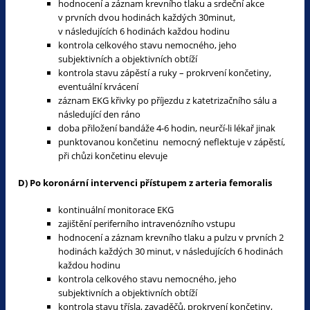
hodnocení a záznam krevního tlaku a srdeční akce
v prvních dvou hodinách každých 30minut,
v následujících 6 hodinách každou hodinu
kontrola celkového stavu nemocného, jeho
subjektivních a objektivních obtíží
kontrola stavu zápěstí a ruky – prokrvení končetiny,
eventuální krvácení
záznam EKG křivky po příjezdu z katetrizačního sálu a
následující den ráno
doba přiložení bandáže 4-6 hodin, neurčí-li lékař jinak
punktovanou končetinu nemocný neflektuje v zápěstí,
při chůzi končetinu elevuje
D) Po koronární intervenci přístupem z arteria femoralis
kontinuální monitorace EKG
zajištění periferního intravenózního vstupu
hodnocení a záznam krevního tlaku a pulzu v prvních 2
hodinách každých 30 minut, v následujících 6 hodinách
každou hodinu
kontrola celkového stavu nemocného, jeho
subjektivních a objektivních obtíží
kontrola stavu třísla, zavaděčů, prokrvení končetiny,