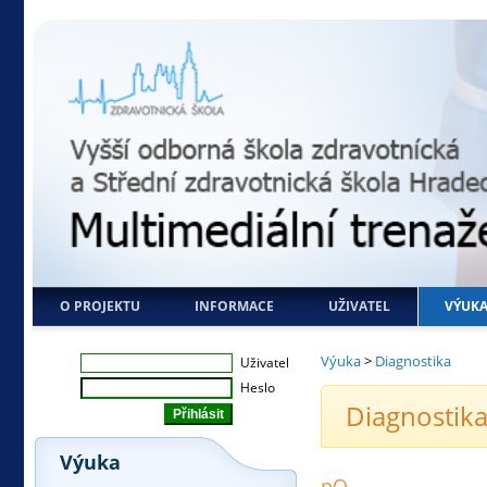
O PROJEKTU
INFORMACE
UŽIVATEL
VÝUK
Výuka
>
Diagnostika
Uživatel
Heslo
Diagnostika
Výuka
pO