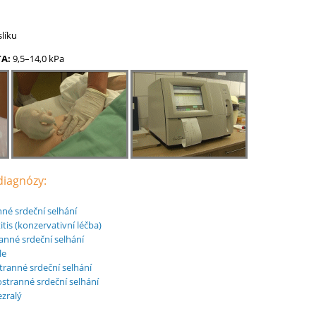
slíku
A:
9,5–14,0 kPa
 diagnózy:
nné srdeční selhání
tis (konzervativní léčba)
anné srdeční selhání
le
tranné srdeční selhání
stranné srdeční selhání
zralý