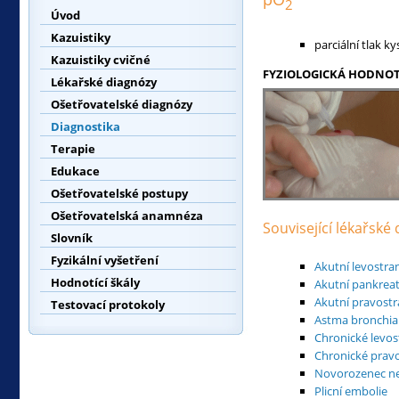
2
Úvod
Kazuistiky
parciální tlak ky
Kazuistiky cvičné
FYZIOLOGICKÁ HODNOT
Lékařské diagnózy
Ošetřovatelské diagnózy
Diagnostika
Terapie
Edukace
Ošetřovatelské postupy
Ošetřovatelská anamnéza
Související lékařské
Slovník
Fyzikální vyšetření
Akutní levostra
Hodnotící škály
Akutní pankreati
Akutní pravostr
Testovací protokoly
Astma bronchia
Chronické levos
Chronické pravo
Novorozenec ne
Plicní embolie