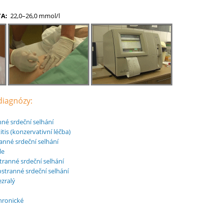
A:
22,0–26,0 mmol/l
 diagnózy:
nné srdeční selhání
tis (konzervativní léčba)
anné srdeční selhání
le
tranné srdeční selhání
stranné srdeční selhání
zralý
chronické