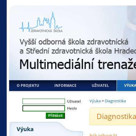
O PROJEKTU
INFORMACE
UŽIVATEL
VÝUK
Výuka
>
Diagnostika
Uživatel
Heslo
Diagnostika
Výuka
bikarbonát