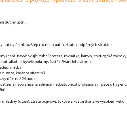
ní dutiny ústní.
vy dutiny ústní, rozštěp rtů nebo patra, ztráta podpůrných struktur
ny (např. nevyhovující zubní protéza, rovnátka, kanyly, chirurgické zákroky
např. alkohol, kyselé pokrmy, časté užívání inhalátoru)
adiační léčba
lnutrice, karence vitaminů
ravy déle než 24 hodin
ostižená nebo snížená salivace, nedostupnost profesionální péče o hygienu
léků
ní hladiny (u žen), ztráta pojivové, tukové a kostní tkáně ve vysokém věku