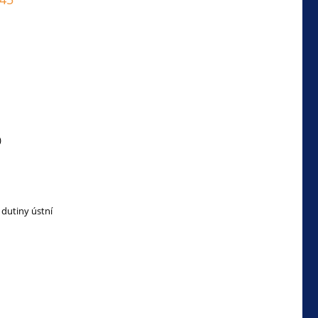
)
 dutiny ústní