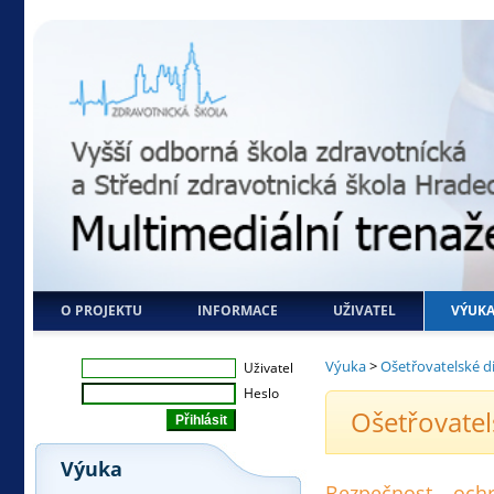
O PROJEKTU
INFORMACE
UŽIVATEL
VÝUK
Výuka
>
Ošetřovatelské d
Uživatel
Heslo
Ošetřovatel
Výuka
Bezpečnost – ochr