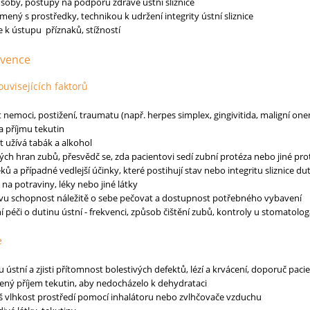
soby, postupy na podporu zdravé ústní sliznice
mený s prostředky, technikou k udržení integrity ústní sliznice
e k ústupu příznaků, stížností
rvence
ouvisejících faktorů
t nemoci, postižení, traumatu (např. herpes simplex, gingivitida, maligní one
 a příjmu tekutin
nt užívá tabák a alkohol
rých hran zubů, přesvědč se, zda pacientovi sedí zubní protéza nebo jiné p
ků a případné vedlejší účinky, které postihují stav nebo integritu sliznice du
i na potraviny, léky nebo jiné látky
vu schopnost náležitě o sebe pečovat a dostupnost potřebného vybavení
í péči o dutinu ústní - frekvenci, způsob čištění zubů, kontroly u stomatolo
e
 ústní a zjisti přítomnost bolestivých defektů, lézí a krvácení, doporuč pacie
ený příjem tekutin, aby nedocházelo k dehydrataci
yš vlhkost prostředí pomocí inhalátoru nebo zvlhčovače vzduchu