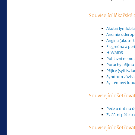
Související lékařské
Akutní lymfobla
Anemie siderop
Angína (akutní t
Flegmóna a peri
HIV/AIDS
Pohlavní nemoc
Poruchy přijmu
Příjice (syfilis, lu
Syndrom závisl
Systémový lupu
Související ošetřova
Péče o dutinu ú
Zvláštní péče o 
Související ošetřov