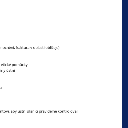
mocnění, fraktura v oblasti obličeje)
rotetické pomůcky
tiny ústní
ga
ntovi, aby ústní sliznici pravidelně kontroloval