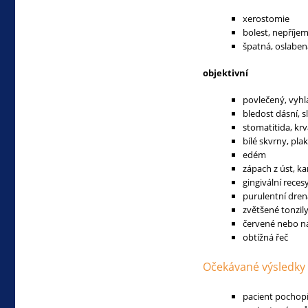
xerostomie
bolest, nepříjem
špatná, oslabená
objektivní
povlečený, vyhla
bledost dásní, sl
stomatitida, krv
bílé skvrny, pla
edém
zápach z úst, ka
gingivální rece
purulentní dre
zvětšené tonzil
červené nebo n
obtížná řeč
Očekávané výsledky
pacient pochopí 