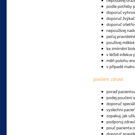
nepodávej drážd
podle potřeby 
doporuč vyhnout
doporuč žvýkačk
doporuč ošetřov
nepoužívej nadm
pečuj pravidelně
používej měkké 
ke zmírnění bole
v léčbě infekce 
měň polohu end
v případě malnu
posílení zdraví
poraď pacientov
podej poučení o 
doporuč speciáln
vyslechni pacie
zopakuj, jak uží
podporuj zdrav
pouč pacienta o
doporuč pravid