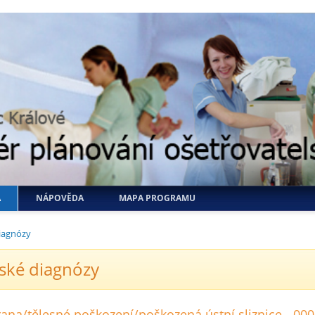
A
NÁPOVĚDA
MAPA PROGRAMU
iagnózy
ské diagnózy
ana/tělesné poškození/poškozená ústní sliznice - 00