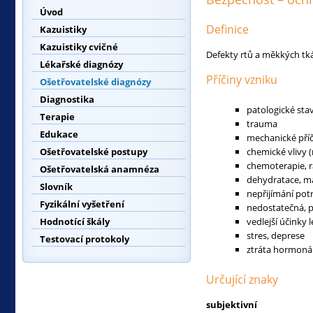
Úvod
Definice
Kazuistiky
Kazuistiky cvičné
Defekty rtů a měkkých tká
Lékařské diagnózy
Příčiny vzniku
Ošetřovatelské diagnózy
Diagnostika
patologické sta
Terapie
trauma
Edukace
mechanické příči
Ošetřovatelské postupy
chemické vlivy (
chemoterapie, r
Ošetřovatelská anamnéza
dehydratace, ma
Slovník
nepřijímání pot
Fyzikální vyšetření
nedostatečná, p
Hodnotící škály
vedlejší účinky 
stres, deprese
Testovací protokoly
ztráta hormonál
Určující znaky
subjektivní