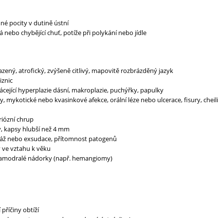
né pocity v dutině ústní
 nebo chybějící chuť, potíže při polykání nebo jídle
zený, atrofický, zvýšeně citlivý, mapovitě rozbrázděný jazyk
iznic
ácející hyperplazie dásní, makroplazie, puchýřky, papulky
ky, mykotické nebo kvasinkové afekce, orální léze nebo ulcerace, fisury, cheili
riózní chrup
sy, kapsy hlubší než 4 mm
náž nebo exsudace, přítomnost patogenů
y ve vztahu k věku
amodralé nádorky (např. hemangiomy)
příčiny obtíží