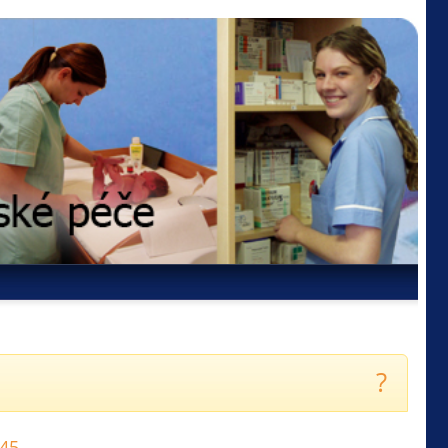
?
045