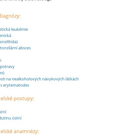
 diagnózy:
stická leukémie
enická
onzilitida)
tonzilární absces
i
 potravy
es)
osti na nealkoholových návykových látkách
s erytematodes
telské postupy:
stní
dutinu ústní
atelské anamnézy: