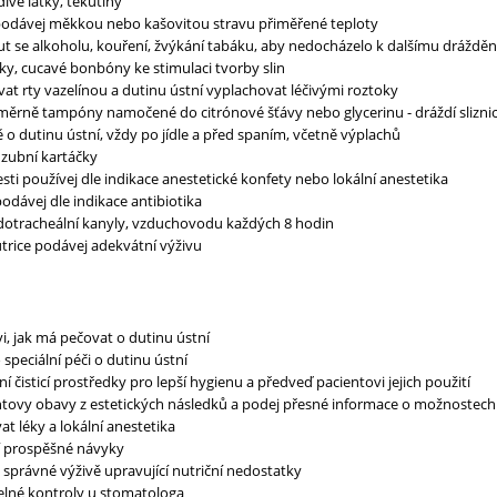
ivé látky, tekutiny
podávej měkkou nebo kašovitou stravu přiměřené teploty
 se alkoholu, kouření, žvýkání tabáku, aby nedocházelo k dalšímu dráždění 
y, cucavé bonbóny ke stimulaci tvorby slin
at rty vazelínou a dutinu ústní vyplachovat léčivými roztoky
ěrně tampóny namočené do citrónové šťávy nebo glycerinu - dráždí sliznic
 o dutinu ústní, vždy po jídle a před spaním, včetně výplachů
zubní kartáčky
sti používej dle indikace anestetické konfety nebo lokální anestetika
podávej dle indikace antibiotika
otracheální kanyly, vzduchovodu každých 8 hodin
trice podávej adekvátní výživu
i, jak má pečovat o dutinu ústní
speciální péči o dutinu ústní
í čisticí prostředky pro lepší hygienu a předveď pacientovi jejich použití
ntovy obavy z estetických následků a podej přesné informace o možnostech
vat léky a lokální anestetika
í prospěšné návyky
 správné výživě upravující nutriční nedostatky
elné kontroly u stomatologa