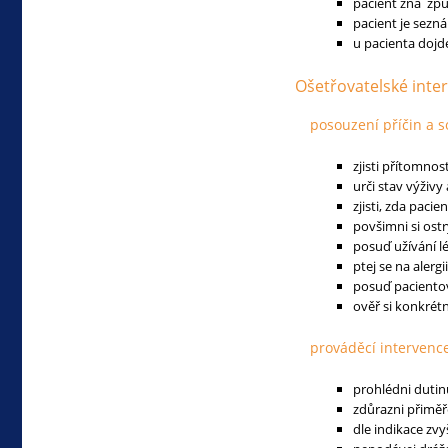
pacient zná způ
pacient je sezná
u pacienta dojd
Ošetřovatelské inte
posouzení příčin a s
zjisti přítomnos
urči stav výživy
zjisti, zda pacie
povšimni si ost
posuď užívání lé
ptej se na alergi
posuď paciento
ověř si konkrétn
prováděcí intervenc
prohlédni dutinu
zdůrazni přiměř
dle indikace zv