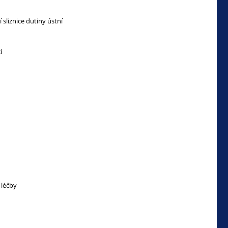
sliznice dutiny ústní
i
 léčby