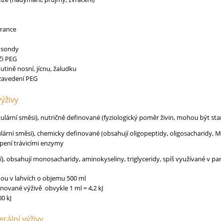
erance
 sondy
či PEG
utině nosní, jícnu, žaludku
 zavedení PEG
výživy
lární směsi), nutričně definované (fyziologický poměr živin, mohou být s
ární směsi), chemicky definované (obsahují oligopeptidy, oligosacharidy,
ěpení trávicími enzymy
, obsahují monosacharidy, aminokyseliny, triglyceridy, spíš využívané v par
nou v lahvích o objemu 500 ml
inované výživě obvykle 1 ml = 4,2 kJ
00 kJ
rální výživy