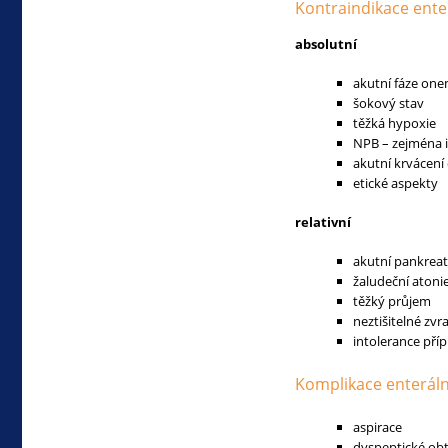
Kontraindikace enter
absolutní
akutní fáze on
šokový stav
těžká hypoxie
NPB – zejména i
akutní krvácení
etické aspekty
relativní
akutní pankreati
žaludeční atoni
těžký průjem
neztišitelné zvr
intolerance příp
Komplikace enterální
aspirace
dyspeptické obt