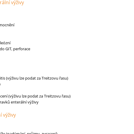
ální výživy
emocnění
leózní
 do GIT, perforace
tis (výživu lze podat za Treitzovu řasu)
e
acení (výživu lze podat za Treitzovu řasu)
ravků enterální výživy
 výživy
íže (nadýmání, průjmy, zvracení)