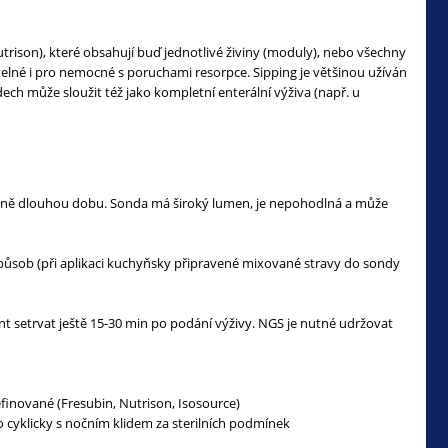
trison), které obsahují buď jednotlivé živiny (moduly), nebo všechny
atelné i pro nemocné s poruchami resorpce. Sipping je většinou užíván
ch může sloužit též jako kompletní enterální výživa (např. u
zbytně dlouhou dobu. Sonda má široký lumen, je nepohodlná a může
působ (při aplikaci kuchyňsky připravené mixované stravy do sondy
ent setrvat ještě 15-30 min po podání výživy. NGS je nutné udržovat
inované (Fresubin, Nutrison, Isosource)
 cyklicky s nočním klidem za sterilních podmínek