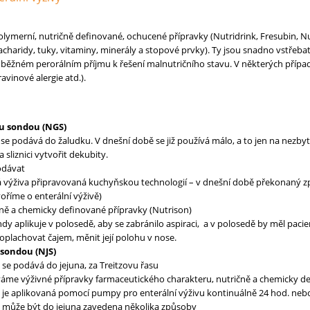
lymerní, nutričně definované, ochucené přípravky (Nutridrink, Fresubin, Nu
 sacharidy, tuky, vitaminy, minerály a stopové prvky). Ty jsou snadno vstřeb
 běžném perorálním příjmu k řešení malnutričního stavu. V některých případe
vinové alergie atd.).
u sondou (NGS)
a se podává do žaludku. V dnešní době se již používá málo, a to jen na ne
 sliznici vytvořit dekubity.
odávat
á výživa připravovaná kuchyňskou technologií – v dnešní době překonaný z
říme o enterální výživě)
ně a chemicky definované přípravky (Nutrison)
dy aplikuje v polosedě, aby se zabránilo aspiraci, a v polosedě by měl paci
plachovat čajem, měnit její polohu v nose.
sondou (NJS)
 se podává do jejuna, za Treitzovu řasu
áme výživné přípravky farmaceutického charakteru, nutričně a chemicky def
 je aplikovaná pomocí pumpy pro enterální výživu kontinuálně 24 hod. nebo
 může být do jejuna zavedena několika způsoby