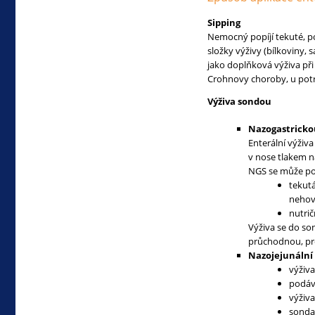
Sipping
Nemocný popíjí tekuté, po
složky výživy (bílkoviny,
jako doplňková výživa při
Crohnovy choroby, u potra
Výživa sondou
Nazogastricko
Enterální výživ
v nose tlakem na
NGS se může p
tekut
nehovo
nutrič
Výživa se do son
průchodnou, pro
Nazojejunální 
výživa
podáv
výživa
sonda