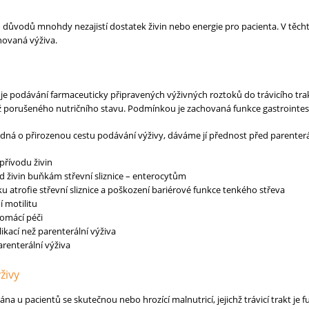
h důvodů mnohdy nezajistí dostatek živin nebo energie pro pacienta. V těch
novaná výživa.
a je podávání farmaceuticky připravených výživných roztoků do trávicího tra
iž porušeného nutričního stavu. Podmínkou je zachovaná funkce gastrointest
dná o přirozenou cestu podávání výživy, dáváme jí přednost před parenteráln
přívodu živin
 živin buňkám střevní sliznice – enterocytům
ku atrofie střevní sliznice a poškození bariérové funkce tenkého střeva
í motilitu
omácí péči
ací než parenterální výživa
parenterální výživa
živy
vána u pacientů se skutečnou nebo hrozící malnutricí, jejichž trávicí trakt je f