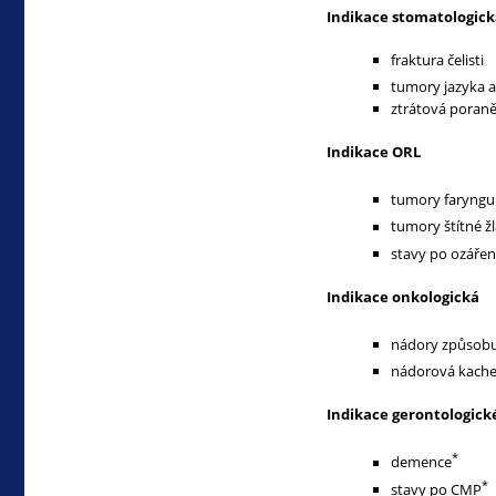
Indikace stomatologic
fraktura čelisti
tumory jazyka a
ztrátová poraně
Indikace ORL
tumory faryngu 
tumory štítné ž
stavy po ozářen
Indikace onkologická
nádory způsobují
nádorová kachex
Indikace gerontologick
*
demence
*
stavy po CMP