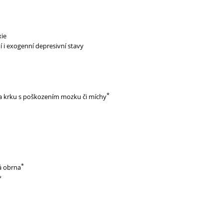
xie
 i exogenní depresivní stavy
*
a krku s poškozením mozku či míchy
*
á obrna
*