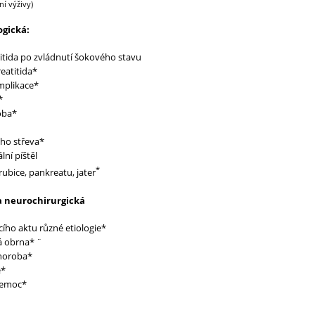
ní výživy)
ogická:
itida po zvládnutí šokového stavu
eatitida*
komplikace*
a*
oba*
ho střeva*
lní píštěl
*
rubice, pankreatu, jater
a neurochirurgická
ího aktu různé etiologie*
 obrna* ¨
choroba*
e*
nemoc*