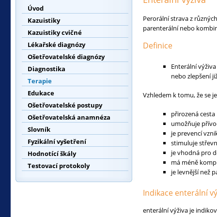
Úvod
Perorální strava z různýc
Kazuistiky
parenterální nebo kombi
Kazuistiky cvičné
Lékařské diagnózy
Definice
Ošetřovatelské diagnózy
Enterální výživ
Diagnostika
nebo zlepšení j
Terapie
Edukace
Vzhledem k tomu, že se je
Ošetřovatelské postupy
přirozená cesta 
Ošetřovatelská anamnéza
umožňuje přívod
Slovník
je prevencí vzni
Fyzikální vyšetření
stimuluje střevn
je vhodná pro d
Hodnotící škály
má méně komplik
Testovací protokoly
je levnější než 
Indikace enterální vý
enterální výživa je indiko