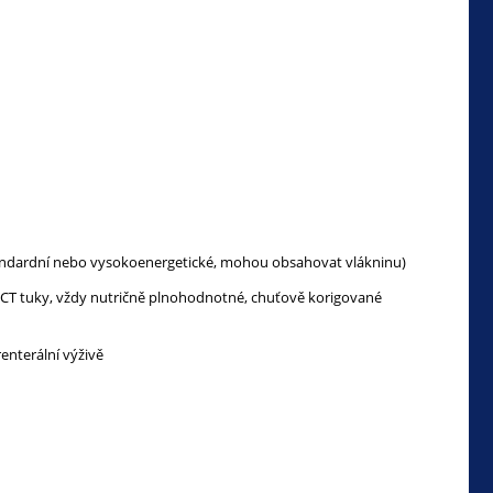
tandardní nebo vysokoenergetické, mohou obsahovat vlákninu)
 MCT tuky, vždy nutričně plnohodnotné, chuťově korigované
enterální výživě