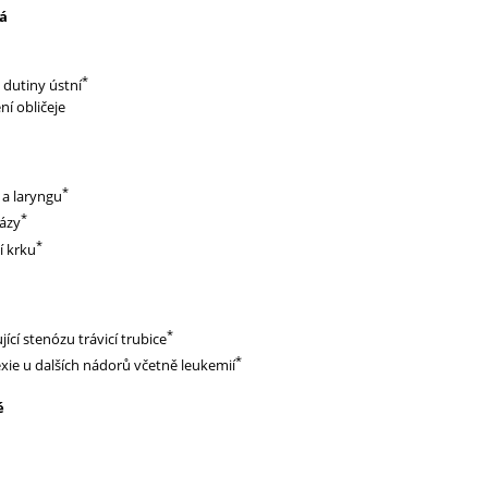
ká
*
 dutiny ústní
ní obličeje
*
a laryngu
*
lázy
*
í krku
*
cí stenózu trávicí trubice
*
ie u dalších nádorů včetně leukemií
é