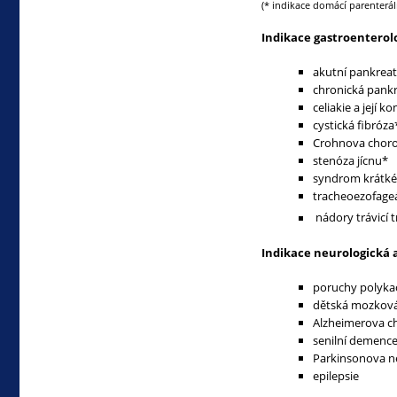
(* indikace domácí parenterál
Indikace gastroenterol
akutní pankreat
chronická pankr
celiakie a její 
cystická fibróz
Crohnova chor
stenóza jícnu*
syndrom krátké
tracheoezofageá
nádory trávicí t
Indikace neurologická 
poruchy polykac
dětská mozková
Alzheimerova 
senilní demenc
Parkinsonova 
epilepsie