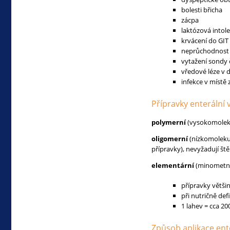
bolesti břicha
zácpa
laktózová intol
krvácení do GIT
neprůchodnost
vytažení sondy 
vředové léze v d
infekce v místě
Přípravky enterální 
polymerní
(vysokomoleku
oligomerní
(nízkomolekul
přípravky), nevyžadují št
elementární
(minometní)
přípravky větši
při nutričně def
1 lahev = cca 20
Způsob aplikace ente