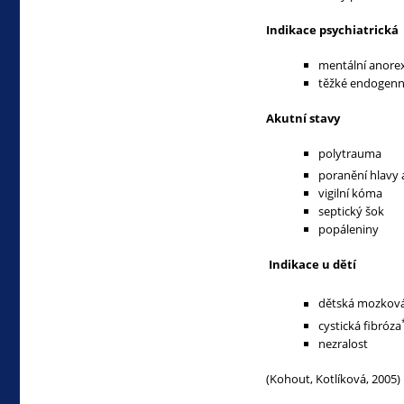
Indikace psychiatrická
mentální anore
těžké endogenní
Akutní stavy
polytrauma
poranění hlavy 
vigilní kóma
septický šok
popáleniny
Indikace u dětí
dětská mozkov
cystická fibróza
nezralost
(Kohout, Kotlíková, 2005)