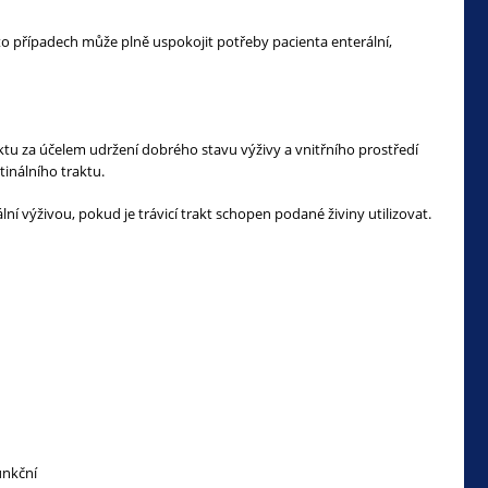
to případech může plně uspokojit potřeby pacienta enterální,
ktu za účelem udržení dobrého stavu výživy a vnitřního prostředí
inálního traktu.
í výživou, pokud je trávicí trakt schopen podané živiny utilizovat.
unkční