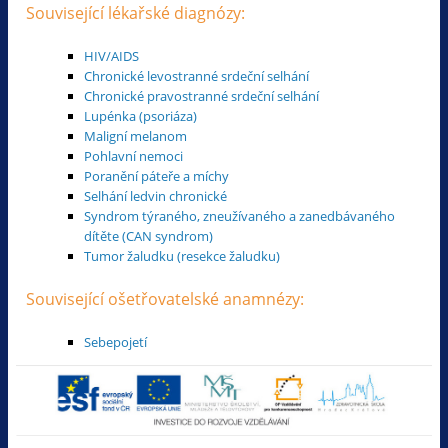
Související lékařské diagnózy:
HIV/AIDS
Chronické levostranné srdeční selhání
Chronické pravostranné srdeční selhání
Lupénka (psoriáza)
Maligní melanom
Pohlavní nemoci
Poranění páteře a míchy
Selhání ledvin chronické
Syndrom týraného, zneužívaného a zanedbávaného
dítěte (CAN syndrom)
Tumor žaludku (resekce žaludku)
Související ošetřovatelské anamnézy:
Sebepojetí