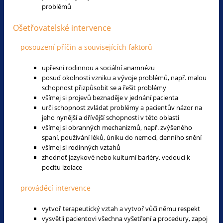
problémů
Ošetřovatelské intervence
posouzení příčin a souvisejících faktorů
upřesni rodinnou a sociální anamnézu
posuď okolnosti vzniku a vývoje problémů, např. malou
schopnost přizpůsobit se a řešit problémy
všímej si projevů beznaděje v jednání pacienta
urči schopnost zvládat problémy a pacientův názor na
jeho nynější a dřívější schopnosti v této oblasti
všímej si obranných mechanizmů, např. zvýšeného
spaní, používání léků, úniku do nemoci, denního snění
všímej si rodinných vztahů
zhodnoť jazykové nebo kulturní bariéry, vedoucí k
pocitu izolace
prováděcí intervence
vytvoř terapeutický vztah a vytvoř vůči němu respekt
vysvětli pacientovi všechna vyšetření a procedury, zapoj