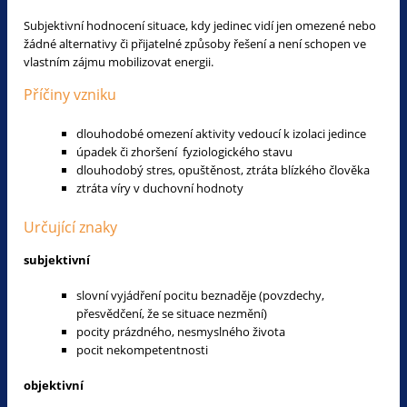
Subjektivní hodnocení situace, kdy jedinec vidí jen omezené nebo
žádné alternativy či přijatelné způsoby řešení a není schopen ve
vlastním zájmu mobilizovat energii.
Příčiny vzniku
dlouhodobé omezení aktivity vedoucí k izolaci jedince
úpadek či zhoršení fyziologického stavu
dlouhodobý stres, opuštěnost, ztráta blízkého člověka
ztráta víry v duchovní hodnoty
Určující znaky
subjektivní
slovní vyjádření pocitu beznaděje (povzdechy,
přesvědčení, že se situace nezmění)
pocity prázdného, nesmyslného života
pocit nekompetentnosti
objektivní