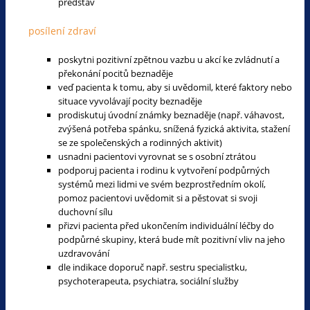
představ
posílení zdraví
poskytni pozitivní zpětnou vazbu u akcí ke zvládnutí a
překonání pocitů beznaděje
veď pacienta k tomu, aby si uvědomil, které faktory nebo
situace vyvolávají pocity beznaděje
prodiskutuj úvodní známky beznaděje (např. váhavost,
zvýšená potřeba spánku, snížená fyzická aktivita, stažení
se ze společenských a rodinných aktivit)
usnadni pacientovi vyrovnat se s osobní ztrátou
podporuj pacienta i rodinu k vytvoření podpůrných
systémů mezi lidmi ve svém bezprostředním okolí,
pomoz pacientovi uvědomit si a pěstovat si svoji
duchovní sílu
přizvi pacienta před ukončením individuální léčby do
podpůrné skupiny, která bude mít pozitivní vliv na jeho
uzdravování
dle indikace doporuč např. sestru specialistku,
psychoterapeuta, psychiatra, sociální služby