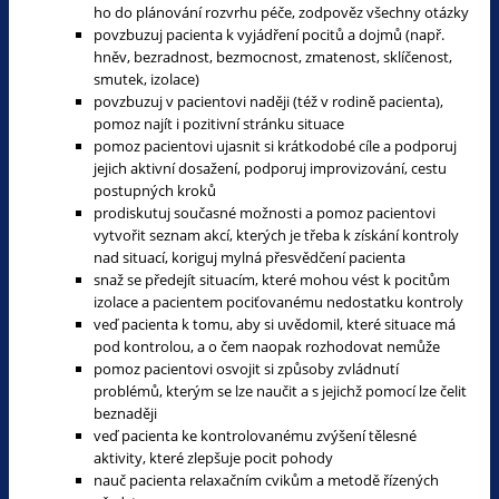
ho do plánování rozvrhu péče, zodpověz všechny otázky
povzbuzuj pacienta k vyjádření pocitů a dojmů (např.
hněv, bezradnost, bezmocnost, zmatenost, sklíčenost,
smutek, izolace)
povzbuzuj v pacientovi naději (též v rodině pacienta),
pomoz najít i pozitivní stránku situace
pomoz pacientovi ujasnit si krátkodobé cíle a podporuj
jejich aktivní dosažení, podporuj improvizování, cestu
postupných kroků
prodiskutuj současné možnosti a pomoz pacientovi
vytvořit seznam akcí, kterých je třeba k získání kontroly
nad situací, koriguj mylná přesvědčení pacienta
snaž se předejít situacím, které mohou vést k pocitům
izolace a pacientem pociťovanému nedostatku kontroly
veď pacienta k tomu, aby si uvědomil, které situace má
pod kontrolou, a o čem naopak rozhodovat nemůže
pomoz pacientovi osvojit si způsoby zvládnutí
problémů, kterým se lze naučit a s jejichž pomocí lze čelit
beznaději
veď pacienta ke kontrolovanému zvýšení tělesné
aktivity, které zlepšuje pocit pohody
nauč pacienta relaxačním cvikům a metodě řízených