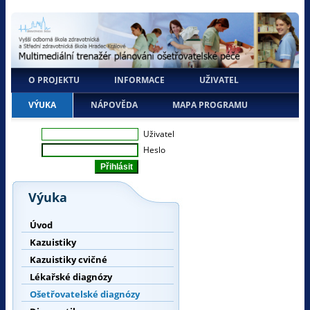
O PROJEKTU
INFORMACE
UŽIVATEL
VÝUKA
NÁPOVĚDA
MAPA PROGRAMU
Uživatel
Heslo
Výuka
Úvod
Kazuistiky
Kazuistiky cvičné
Lékařské diagnózy
Ošetřovatelské diagnózy