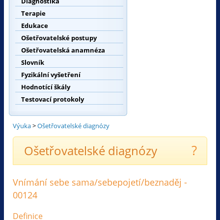
Diagnostika
Terapie
Edukace
Ošetřovatelské postupy
Ošetřovatelská anamnéza
Slovník
Fyzikální vyšetření
Hodnotící škály
Testovací protokoly
Výuka
>
Ošetřovatelské diagnózy
?
Ošetřovatelské diagnózy
Vnímání sebe sama/sebepojetí/beznaděj -
00124
Definice