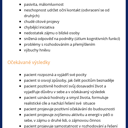
pasivita, málomluvnost
neschopnost udržet oční kontakt (odvracení se od
druhých)
chudé citové projevy
chybějící iniciativa
nedostatek zájmu o blízké osoby
snížená odpověď na podněty (útlum kognitivních funkcí)
problémy s rozhodováním a přemýšlením
výbuchy hněvu
Očekávané výsledky
pacient rozpozná a vyjádří své pocity
pacient si osvojí způsoby, jak čelit pocitům beznaděje
pacient pozitivně hodnotí svůj dosavadní život a
vyjadřuje důvěru v sebe a v očekávaný výsledek
pacient uznává hodnoty a smysl života, formuluje
realistické cíle a nachází řešení své situace
pacient projevuje pozitivní očekávání do budoucnosti
pacient projevuje zvýšenou aktivitu a energii v péči o
sebe, v zájmu o druhé lidi, o zájmovou činnos
pacient projevuje samostatnost v rozhodování a řešení