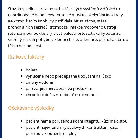
Stav, kdy jedinci hrozí porucha tělesných systémů v důsledku
naordinované nebo nevyhnutelné muskuloskeletální inaktivity.
Ke komplikacím imobility patří dekubitus, zácpa, stáza
bronchiálních sekretů, trombóza, infekce močového ústrojí,
retence moči, pokles síly a vytrvalosti, ortostatická hypotenze,
snížený rozsah pohybu v kloubech, dezorientace, porucha obrazu
těla a bezmocnost.
Rizikové faktory
bolest
vynucené nebo předepsané upoutání na lůžko
změny vědomí
paréza, jiná nervosvalová poškození
chronické duševní nebo tělesné nemoci
Očekávané výsledky
pacient nemá porušenou kožní integritu, kůži má čistou
pacient nejeví známky svalových kontraktur, rozsah
pohybu v kloubech je úplný