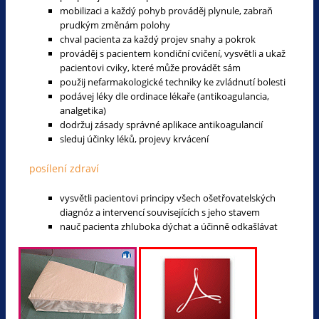
mobilizaci a každý pohyb prováděj plynule, zabraň
prudkým změnám polohy
chval pacienta za každý projev snahy a pokrok
prováděj s pacientem kondiční cvičení, vysvětli a ukaž
pacientovi cviky, které může provádět sám
použij nefarmakologické techniky ke zvládnutí bolesti
podávej léky dle ordinace lékaře (antikoagulancia,
analgetika)
dodržuj zásady správné aplikace antikoagulancií
sleduj účinky léků, projevy krvácení
posílení zdraví
vysvětli pacientovi principy všech ošetřovatelských
diagnóz a intervencí souvisejících s jeho stavem
nauč pacienta zhluboka dýchat a účinně odkašlávat