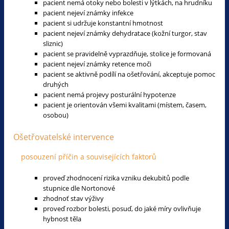
pacient nemá otoky nebo bolesti v lýtkách, na hrudníku
pacient nejeví známky infekce
pacient si udržuje konstantní hmotnost
pacient nejeví známky dehydratace (kožní turgor, stav
sliznic)
pacient se pravidelně vyprazdňuje, stolice je formovaná
pacient nejeví známky retence moči
pacient se aktivně podílí na ošetřování, akceptuje pomoc
druhých
pacient nemá projevy posturální hypotenze
pacient je orientován všemi kvalitami (místem, časem,
osobou)
Ošetřovatelské intervence
posouzení příčin a souvisejících faktorů
proveď zhodnocení rizika vzniku dekubitů podle
stupnice dle Nortonové
zhodnoť stav výživy
proveď rozbor bolesti, posuď, do jaké míry ovlivňuje
hybnost těla