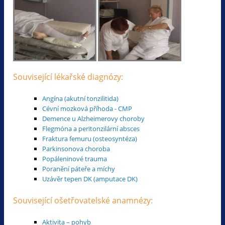
Související lékařské diagnózy:
Angína (akutní tonzilitida)
Cévní mozková příhoda - CMP
Demence u Alzheimerovy choroby
Flegmóna a peritonzilární absces
Fraktura femuru (osteosyntéza)
Parkinsonova choroba
Popáleninové trauma
Poranění páteře a míchy
Uzávěr tepen DK (amputace DK)
Související ošetřovatelské anamnézy:
Aktivita – pohyb