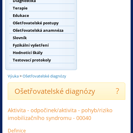
Diagnostika
Terapie
Edukace
Ošetřovatelské postupy
Ošetřovatelská anamnéza
Slovník
Fyzikální vyšetření
Hodnotící škály
Testovací protokoly
Výuka
>
Ošetřovatelské diagnózy
?
Ošetřovatelské diagnózy
Aktivita - odpočinek/aktivita - pohyb/riziko
imobilizačního syndromu - 00040
Definice