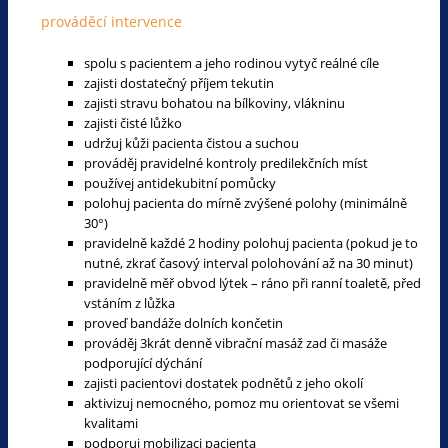
prováděcí intervence
spolu s pacientem a jeho rodinou vytyč reálné cíle
zajisti dostatečný příjem tekutin
zajisti stravu bohatou na bílkoviny, vlákninu
zajisti čisté lůžko
udržuj kůži pacienta čistou a suchou
prováděj pravidelné kontroly predilekčních míst
používej antidekubitní pomůcky
polohuj pacienta do mírně zvýšené polohy (minimálně
30°)
pravidelně každé 2 hodiny polohuj pacienta (pokud je to
nutné, zkrať časový interval polohování až na 30 minut)
pravidelně měř obvod lýtek – ráno při ranní toaletě, před
vstáním z lůžka
proveď bandáže dolních končetin
prováděj 3krát denně vibrační masáž zad či masáže
podporující dýchání
zajisti pacientovi dostatek podnětů z jeho okolí
aktivizuj nemocného, pomoz mu orientovat se všemi
kvalitami
podporuj mobilizaci pacienta