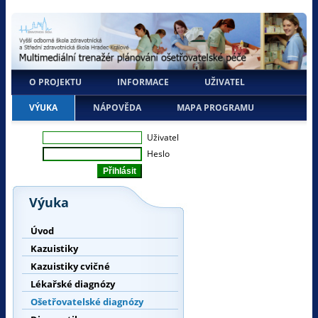
O PROJEKTU
INFORMACE
UŽIVATEL
VÝUKA
NÁPOVĚDA
MAPA PROGRAMU
Uživatel
Heslo
Výuka
Úvod
Kazuistiky
Kazuistiky cvičné
Lékařské diagnózy
Ošetřovatelské diagnózy