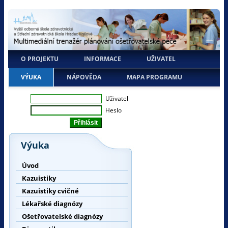
O PROJEKTU
INFORMACE
UŽIVATEL
VÝUKA
NÁPOVĚDA
MAPA PROGRAMU
Uživatel
Heslo
Výuka
Úvod
Kazuistiky
Kazuistiky cvičné
Lékařské diagnózy
Ošetřovatelské diagnózy