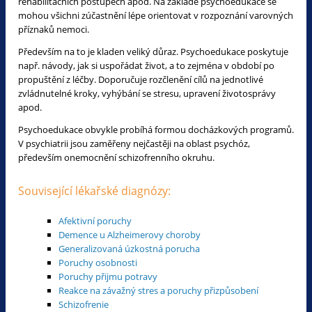
rehabilitačních postupech apod. Na základě psychoedukace se
mohou všichni zúčastnění lépe orientovat v rozpoznání varovných
příznaků nemoci.
Především na to je kladen veliký důraz. Psychoedukace poskytuje
např. návody, jak si uspořádat život, a to zejména v období po
propuštění z léčby. Doporučuje rozčlenění cílů na jednotlivé
zvládnutelné kroky, vyhýbání se stresu, upravení životosprávy
apod.
Psychoedukace obvykle probíhá formou docházkových programů.
V psychiatrii jsou zaměřeny nejčastěji na oblast psychóz,
především onemocnění schizofrenního okruhu.
Související lékařské diagnózy:
Afektivní poruchy
Demence u Alzheimerovy choroby
Generalizovaná úzkostná porucha
Poruchy osobnosti
Poruchy přijmu potravy
Reakce na závažný stres a poruchy přizpůsobení
Schizofrenie