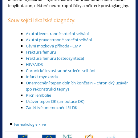
fenylbutazon, některé neurotropní látky a některé prostaglanginy.
Související lékařské diagnózy:
Akutní levostranné srdeční selhání
Akutní pravostranné srdeční selhání
Cévní mozková příhoda - CMP
Fraktura femuru
Fraktura femuru (osteosyntéza)
HIV/AIDS
Chronické levostranné srdeční selhání
Infarkt myokardu
Onemocnění tepen dolních končetin – chronický uzávěr
(po rekonstrukci tepny)
Plicní embolie
Uzávěr tepen DK (amputace DK)
Zánětlivé onemocnění žil DK
Farmakologie krve