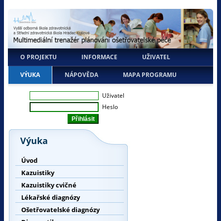
O PROJEKTU
INFORMACE
UŽIVATEL
VÝUKA
NÁPOVĚDA
MAPA PROGRAMU
Uživatel
Heslo
Výuka
Úvod
Kazuistiky
Kazuistiky cvičné
Lékařské diagnózy
Ošetřovatelské diagnózy