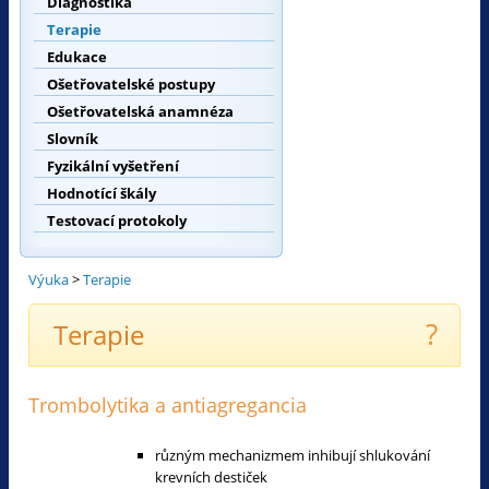
Diagnostika
Terapie
Edukace
Ošetřovatelské postupy
Ošetřovatelská anamnéza
Slovník
Fyzikální vyšetření
Hodnotící škály
Testovací protokoly
Výuka
>
Terapie
?
Terapie
Trombolytika a antiagregancia
různým mechanizmem inhibují shlukování
krevních destiček