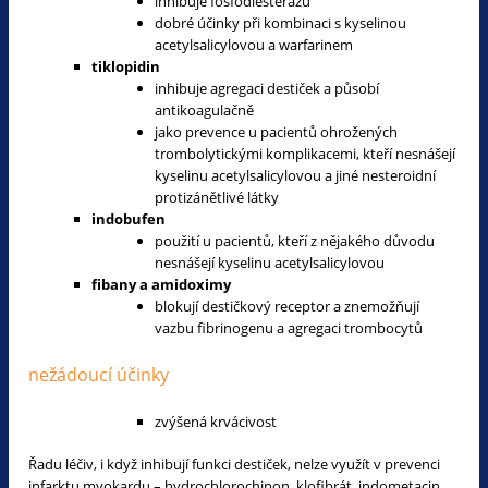
inhibuje fosfodiesterázu
dobré účinky při kombinaci s kyselinou
acetylsalicylovou a warfarinem
tiklopidin
inhibuje agregaci destiček a působí
antikoagulačně
jako prevence u pacientů ohrožených
trombolytickými komplikacemi, kteří nesnášejí
kyselinu acetylsalicylovou a jiné nesteroidní
protizánětlivé látky
indobufen
použití u pacientů, kteří z nějakého důvodu
nesnášejí kyselinu acetylsalicylovou
fibany a amidoximy
blokují destičkový receptor a znemožňují
vazbu fibrinogenu a agregaci trombocytů
nežádoucí účinky
zvýšená krvácivost
Řadu léčiv, i když inhibují funkci destiček, nelze využít v prevenci
infarktu myokardu – hydrochlorochinon, klofibrát, indometacin,