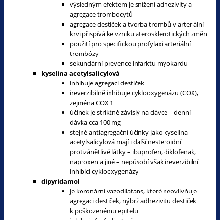
výsledným efektem je snížení adhezivity a
agregace trombocytů
agregace destiček a tvorba trombů v arteriální
krvi přispívá ke vzniku aterosklerotických změn
použití pro specifickou profylaxi arteriální
trombózy
sekundární prevence infarktu myokardu
kyselina acetylsalicylová
inhibuje agregaci destiček
ireverzibilně inhibuje cyklooxygenázu (COX),
zejména COX 1
účinek je striktně závislý na dávce – denní
dávka cca 100 mg
stejné antiagregační účinky jako kyselina
acetylsalicylová mají i další nesteroidní
protizánětlivé látky – ibuprofen, diklofenak,
naproxen a jiné – nepůsobí však ireverzibilní
inhibici cyklooxygenázy
dipyridamol
je koronární vazodilatans, které neovlivňuje
agregaci destiček, nýbrž adhezivitu destiček
k poškozenému epitelu