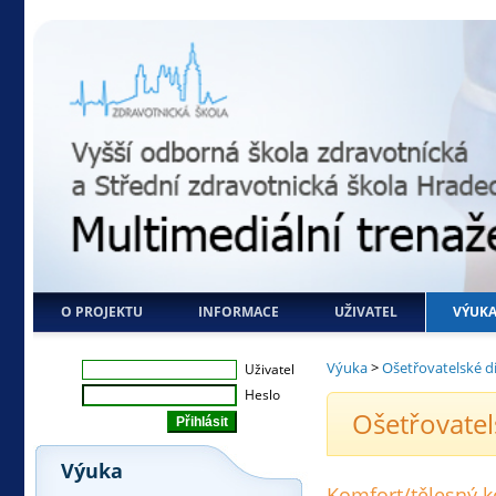
O PROJEKTU
INFORMACE
UŽIVATEL
VÝUK
Výuka
>
Ošetřovatelské d
Uživatel
Heslo
Ošetřovatel
Výuka
Komfort/tělesný k