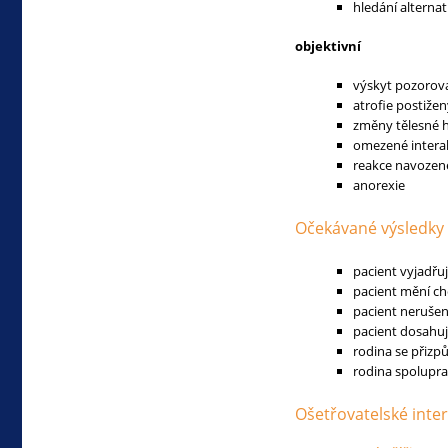
hledání alternat
objektivní
výskyt pozorova
atrofie postiže
změny tělesné 
omezené interak
reakce navozené
anorexie
Očekávané výsledky
pacient vyjadřu
pacient mění cho
pacient nerušen
pacient dosahuje
rodina se přizpů
rodina spoluprac
Ošetřovatelské inte