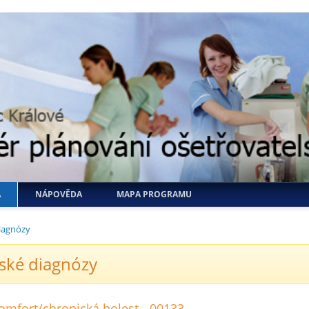
A
NÁPOVĚDA
MAPA PROGRAMU
iagnózy
ské diagnózy
omfort/chronická bolest - 00133