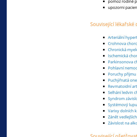
pomoz rodině po
upozorni pacien
Související lékařské
Arteriální hype
Crohnova chor
Chronická myel
Ischemická chor
Parkinsonova c
Pohlavní nemoc
Poruchy přijmu
Puchýřnatá on
Revmatoidní artr
Selhání ledvin 
Syndrom závisl
Systémový lupu
Varixy dolních k
Zánět vedlejších
Závislost na al
Související ošetřov