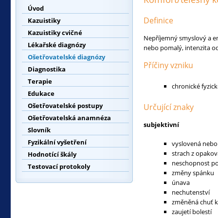
Úvod
Definice
Kazuistiky
Kazuistiky cvičné
Nepříjemný smyslový a e
Lékařské diagnózy
nebo pomalý, intenzita od
Ošetřovatelské diagnózy
Příčiny vzniku
Diagnostika
Terapie
chronické fyzic
Edukace
Ošetřovatelské postupy
Určující znaky
Ošetřovatelská anamnéza
subjektivní
Slovník
Fyzikální vyšetření
vyslovená nebo 
strach z opaková
Hodnotící škály
neschopnost pok
Testovací protokoly
změny spánku
únava
nechutenství
změněná chuť k 
zaujetí bolestí