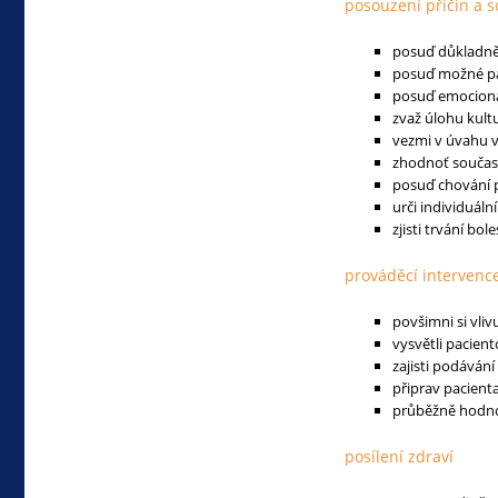
posouzení příčin a s
posuď důkladně 
posuď možné pat
posuď emocionál
zvaž úlohu kultu
vezmi v úvahu v
zhodnoť současn
posuď chování p
urči individuáln
zjisti trvání bole
prováděcí intervenc
povšimni si vliv
vysvětli pacien
zajisti podávání
připrav pacient
průběžně hodnoť
posílení zdraví