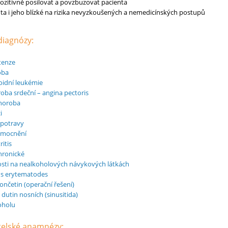
zitivně posilovat a povzbuzovat pacienta
ta i jeho blízké na rizika nevyzkoušených a nemedicínských postupů
 diagnózy:
rtenze
oba
oidní leukémie
oba srdeční – angina pectoris
horoba
i
 potravy
emocnění
itis
chronické
osti na nealkoholových návykových látkách
s erytematodes
ončetin (operační řešení)
 dutin nosních (sinusitida)
koholu
atelské anamnézy: