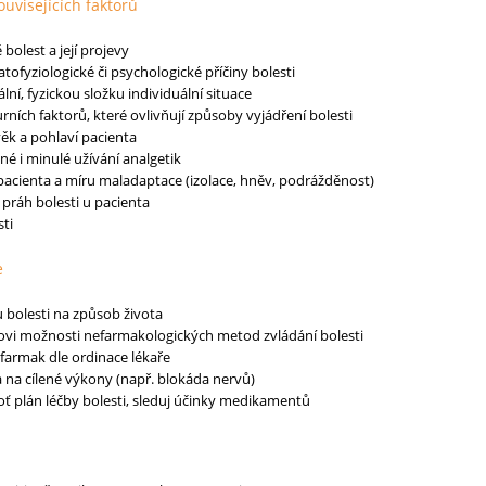
ouvisejících faktorů
bolest a její projevy
ofyziologické či psychologické příčiny bolesti
ní, fyzickou složku individuální situace
rních faktorů, které ovlivňují způsoby vyjádření bolesti
ěk a pohlaví pacienta
é i minulé užívání analgetik
acienta a míru maladaptace (izolace, hněv, podrážděnost)
í práh bolesti u pacienta
sti
e
u bolesti na způsob života
tovi možnosti nefarmakologických metod zvládání bolesti
 farmak dle ordinace lékaře
a na cílené výkony (např. blokáda nervů)
 plán léčby bolesti, sleduj účinky medikamentů