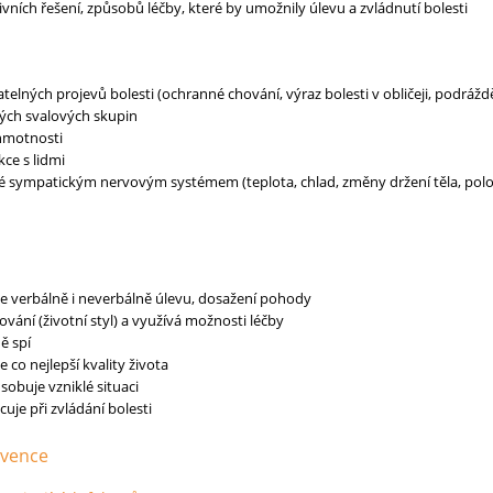
ivních řešení, způsobů léčby, které by umožnily úlevu a zvládnutí bolesti
telných projevů bolesti (ochranné chování, výraz bolesti v obličeji, podráž
ných svalových skupin
hmotnosti
ce s lidmi
 sympatickým nervovým systémem (teplota, chlad, změny držení těla, polohy 
je verbálně i neverbálně úlevu, dosažení pohody
vání (životní styl) a využívá možnosti léčby
ě spí
 co nejlepší kvality života
sobuje vzniklé situaci
uje při zvládání bolesti
rvence