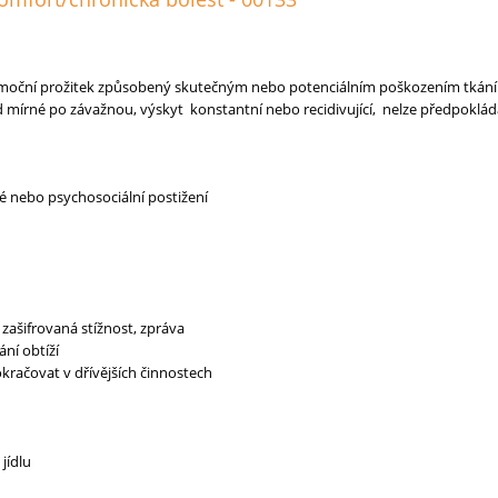
moční prožitek způsobený skutečným nebo potenciálním poškozením tkání 
 mírné po závažnou, výskyt konstantní nebo recidivující, nelze předpokláda
ké nebo psychosociální postižení
zašifrovaná stížnost, zpráva
ní obtíží
račovat v dřívějších činnostech
jídlu