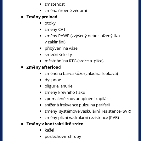
zmatenost
změna úrovně vědomí
Změny preload
otoky
změny CVT
změny PAWP (zvýšený nebo snížený tlak
v zaklínění)
přibývání na váze
srdeční šelesty
městnání na RTG (srdce a plíce)
Změny afterload
změněná barva kůže (chladná, lepkavá)
dyspnoe
oligurie, anurie
změny krevního tlaku
zpomalené znovunaplnění kapilár
snížená frekvence pulzu na periferii
změny systémové vaskulární rezistence (SVR)
změny plicní vaskulární rezistence (PVR)
Změny v kontraktilitě srdce
kašel
poslechové chropy