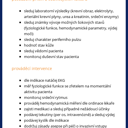
sleduj laboratorní výsledky (krevní obraz, elektrolyty,
arteriální krevní plyny, urea a kreatinin, srdeční enzymy)
sleduj známky vývoje možných šokových stavů
(fyziologické funkce, hemodynamické parametry, výdej
moči)
sleduj charakter periferního pulzu
hodnoť stav kůže
sleduj vědomí pacienta
monitoruj duševní stav pacienta
prováděcí intervence
dle indikace natáčej EKG
měř fyziologické funkce se zřetelem na momentální
aktivitu pacienta
monitoruj srdeční rytmus
prováděj hemodynamická měření dle ordinace lékaře
zajisti medikaci a sleduj případné nežádoucí účinky
podávej tekutiny (per os, intravenózně) a sleduj výdej
podávej kyslík dle indikace
dodržuj zásady asepse při péči o invazivní vstupy