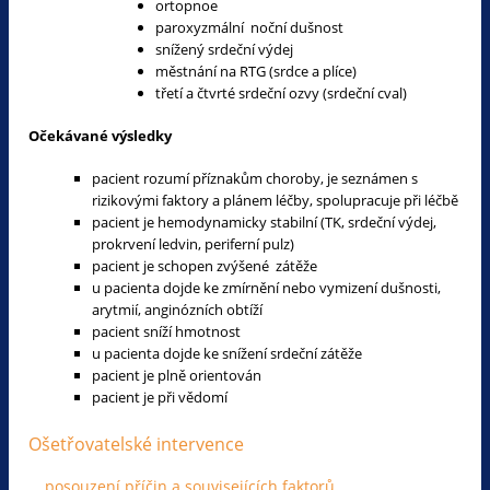
ortopnoe
paroxyzmální noční dušnost
snížený srdeční výdej
městnání na RTG (srdce a plíce)
třetí a čtvrté srdeční ozvy (srdeční cval)
Očekávané výsledky
pacient rozumí příznakům choroby, je seznámen s
rizikovými faktory a plánem léčby, spolupracuje při léčbě
pacient je hemodynamicky stabilní (TK, srdeční výdej,
prokrvení ledvin, periferní pulz)
pacient je schopen zvýšené zátěže
u pacienta dojde ke zmírnění nebo vymizení dušnosti,
arytmií, anginózních obtíží
pacient sníží hmotnost
u pacienta dojde ke snížení srdeční zátěže
pacient je plně orientován
pacient je při vědomí
Ošetřovatelské intervence
posouzení příčin a souvisejících faktorů