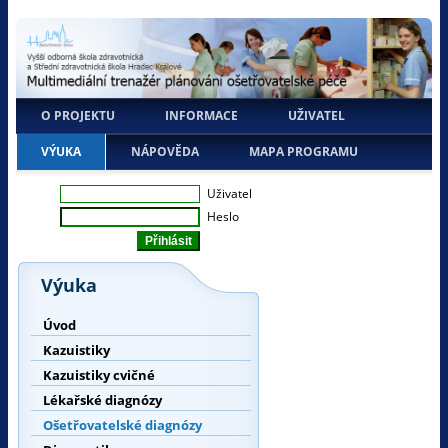
O PROJEKTU
INFORMACE
UŽIVATEL
VÝUKA
NÁPOVĚDA
MAPA PROGRAMU
Uživatel
Heslo
Výuka
Úvod
Kazuistiky
Kazuistiky cvičné
Lékařské diagnózy
Ošetřovatelské diagnózy