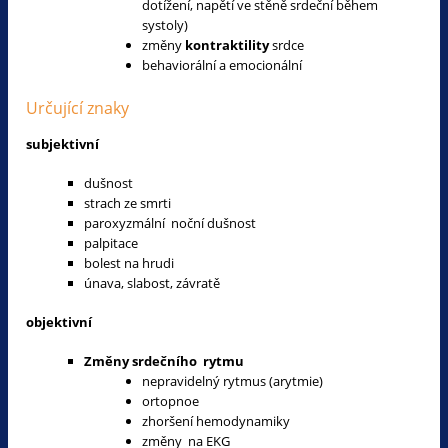
dotížení, napětí ve stěně srdeční během
systoly)
změny
kontraktility
srdce
behaviorální a emocionální
Určující znaky
subjektivní
dušnost
strach ze smrti
paroxyzmální noční dušnost
palpitace
bolest na hrudi
únava, slabost, závratě
objektivní
Změny srdečního rytmu
nepravidelný rytmus (arytmie)
ortopnoe
zhoršení hemodynamiky
změny na EKG