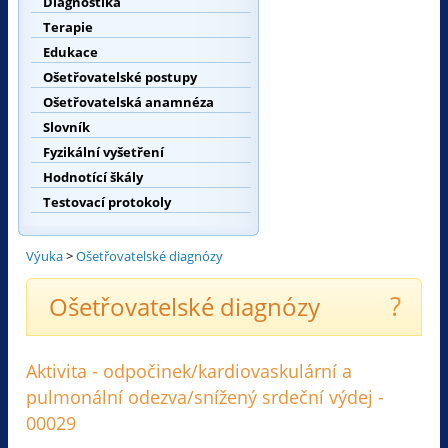
Diagnostika
Terapie
Edukace
Ošetřovatelské postupy
Ošetřovatelská anamnéza
Slovník
Fyzikální vyšetření
Hodnotící škály
Testovací protokoly
Výuka
>
Ošetřovatelské diagnózy
?
Ošetřovatelské diagnózy
Aktivita - odpočinek/kardiovaskulární a
pulmonální odezva/snížený srdeční výdej -
00029