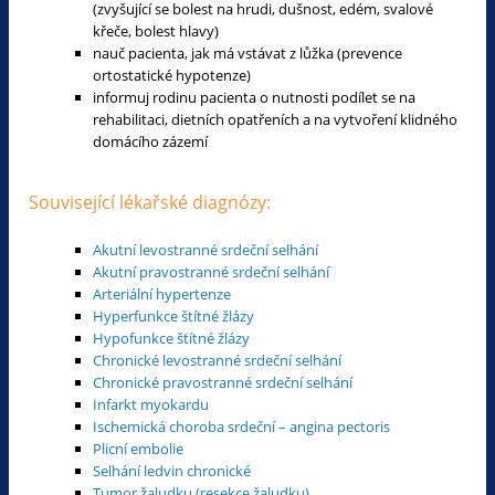
(zvyšující se bolest na hrudi, dušnost, edém, svalové
křeče, bolest hlavy)
nauč pacienta, jak má vstávat z lůžka (prevence
ortostatické hypotenze)
informuj rodinu pacienta o nutnosti podílet se na
rehabilitaci, dietních opatřeních a na vytvoření klidného
domácího zázemí
Související lékařské diagnózy:
Akutní levostranné srdeční selhání
Akutní pravostranné srdeční selhání
Arteriální hypertenze
Hyperfunkce štítné žlázy
Hypofunkce štítné žlázy
Chronické levostranné srdeční selhání
Chronické pravostranné srdeční selhání
Infarkt myokardu
Ischemická choroba srdeční – angina pectoris
Plicní embolie
Selhání ledvin chronické
Tumor žaludku (resekce žaludku)