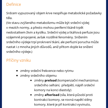
Definice
Srdcem vypuzovaný objem krve nesplňuje metabolické požadavky
těla.
(Ve stavu zvýšeného metabolizmu může být srdeční výdej
v mezích normy, a přesto mohou periferní tkáně trpět
nedostatkem živin a kyslíku. Srdeční výdej a tkáňová perfuze jsou
vzájemně propojené, avšak rozdílné fenomény. Snížením
srdečního výdeje trpí prokrvení tkání, ale perfuzní porucha může
nastat i z mnoha jiných důvodů, aniž přitom dojde ke snížení
srdečního výdeje.)
Příčiny vzniku
změny srdeční frekvence nebo rytmu
změny srdečního objemu
změny
preload
(kompenzační mechanizmus
srdečního selhání, předpětí, náplň srdeční
komory na konci diastoly)
změny
afterload
(síla, která působí proti
kontrakci komory, se rovná napětí stěny
komory, které je při kontrakci vyvinuto,