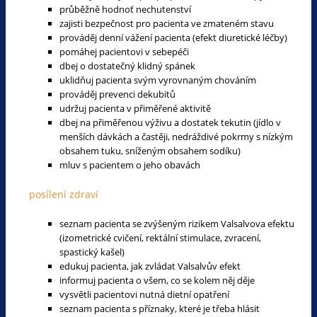
průběžně hodnoť nechutenství
zajisti bezpečnost pro pacienta ve zmateném stavu
prováděj denní vážení pacienta (efekt diuretické léčby)
pomáhej pacientovi v sebepéči
dbej o dostatečný klidný spánek
uklidňuj pacienta svým vyrovnaným chováním
prováděj prevenci dekubitů
udržuj pacienta v přiměřené aktivitě
dbej na přiměřenou výživu a dostatek tekutin (jídlo v
menších dávkách a častěji, nedráždivé pokrmy s nízkým
obsahem tuku, sníženým obsahem sodíku)
mluv s pacientem o jeho obavách
posílení zdraví
seznam pacienta se zvýšeným rizikem Valsalvova efektu
(izometrické cvičení, rektální stimulace, zvracení,
spastický kašel)
edukuj pacienta, jak zvládat Valsalvův efekt
informuj pacienta o všem, co se kolem něj děje
vysvětli pacientovi nutná dietní opatření
seznam pacienta s příznaky, které je třeba hlásit