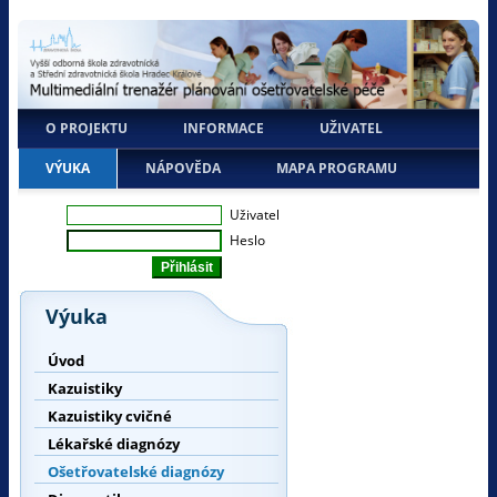
O PROJEKTU
INFORMACE
UŽIVATEL
VÝUKA
NÁPOVĚDA
MAPA PROGRAMU
Uživatel
Heslo
Výuka
Úvod
Kazuistiky
Kazuistiky cvičné
Lékařské diagnózy
Ošetřovatelské diagnózy