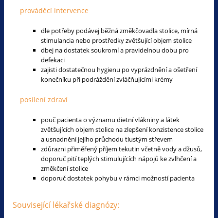
prováděcí intervence
dle potřeby podávej běžná změkčovadla stolice, mírná
stimulancia nebo prostředky zvětšující objem stolice
dbej na dostatek soukromí a pravidelnou dobu pro
defekaci
zajisti dostatečnou hygienu po vyprázdnění a ošetření
konečníku při podráždění zvláčňujícími krémy
posílení zdraví
pouč pacienta o významu dietní vlákniny a látek
zvětšujících objem stolice na zlepšení konzistence stolice
a usnadnění jejího průchodu tlustým střevem
zdůrazni přiměřený příjem tekutin včetně vody a džusů,
doporuč pití teplých stimulujících nápojů ke zvlhčení a
změkčení stolice
doporuč dostatek pohybu v rámci možností pacienta
Související lékařské diagnózy: