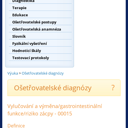
Diagnostika
Terapie
Edukace
Ošetřovatelské postupy
Ošetřovatelská anamnéza
Slovník
Fyzikální vyšetření
Hodnotící škály
Testovací protokoly
Výuka
>
Ošetřovatelské diagnózy
?
Ošetřovatelské diagnózy
Vylučování a výměna/gastrointestinální
funkce/riziko zácpy - 00015
Definice