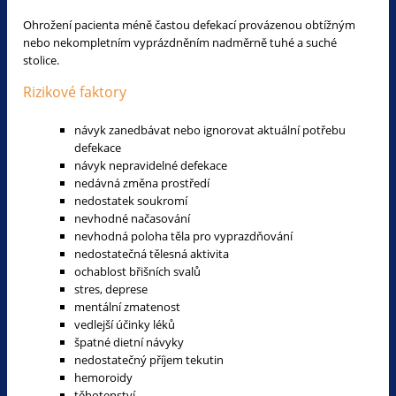
Ohrožení pacienta méně častou defekací provázenou obtížným
nebo nekompletním vyprázdněním nadměrně tuhé a suché
stolice.
Rizikové faktory
návyk zanedbávat nebo ignorovat aktuální potřebu
defekace
návyk nepravidelné defekace
nedávná změna prostředí
nedostatek soukromí
nevhodné načasování
nevhodná poloha těla pro vyprazdňování
nedostatečná tělesná aktivita
ochablost břišních svalů
stres, deprese
mentální zmatenost
vedlejší účinky léků
špatné dietní návyky
nedostatečný příjem tekutin
hemoroidy
těhotenství