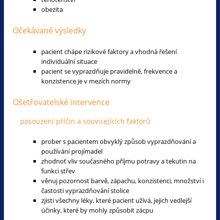
obezita
Očekávané výsledky
pacient chápe rizikové faktory a vhodná řešení
individuální situace
pacient se vyprazdňuje pravidelně, frekvence a
konzistence je v mezích normy
Ošetřovatelské intervence
posouzení příčin a souvisejících faktorů
prober s pacientem obvyklý způsob vyprazdňování a
používání projímadel
zhodnoť vliv současného příjmu potravy a tekutin na
funkci střev
věnuj pozornost barvě, zápachu, konzistenci, množství i
častosti vyprazdňování stolice
zjisti všechny léky, které pacient užívá, jejich vedlejší
účinky, které by mohly způsobit zácpu