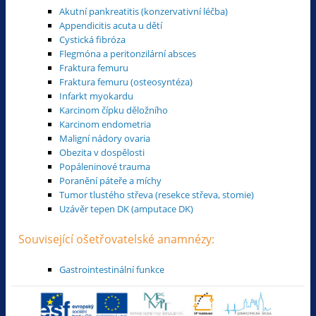
Akutní pankreatitis (konzervativní léčba)
Appendicitis acuta u dětí
Cystická fibróza
Flegmóna a peritonzilární absces
Fraktura femuru
Fraktura femuru (osteosyntéza)
Infarkt myokardu
Karcinom čípku děložního
Karcinom endometria
Maligní nádory ovaria
Obezita v dospělosti
Popáleninové trauma
Poranění páteře a míchy
Tumor tlustého střeva (resekce střeva, stomie)
Uzávěr tepen DK (amputace DK)
Související ošetřovatelské anamnézy:
Gastrointestinální funkce