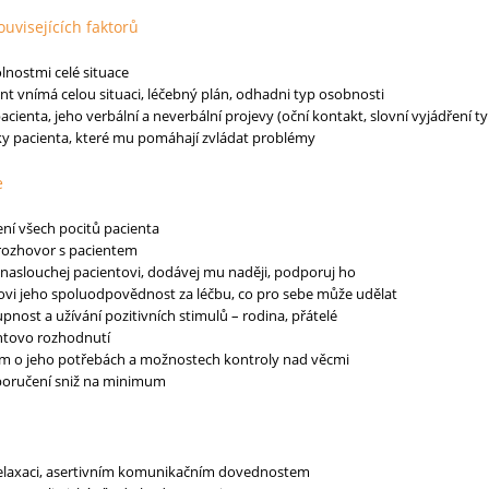
ouvisejících faktorů
lnostmi celé situace
ent vnímá celou situaci, léčebný plán, odhadni typ osobnosti
acienta, jeho verbální a neverbální projevy (oční kontakt, slovní vyjádření ty
ánky pacienta, které mu pomáhají zvládat problémy
e
ení všech pocitů pacienta
a rozhovor s pacientem
naslouchej pacientovi, dodávej mu naději, podporuj ho
tovi jeho spoluodpovědnost za léčbu, co pro sebe může udělat
upnost a užívání pozitivních stimulů – rodina, přátelé
ntovo rozhodnutí
em o jeho potřebách a možnostech kontroly nad věcmi
poručení sniž na minimum
relaxaci, asertivním komunikačním dovednostem