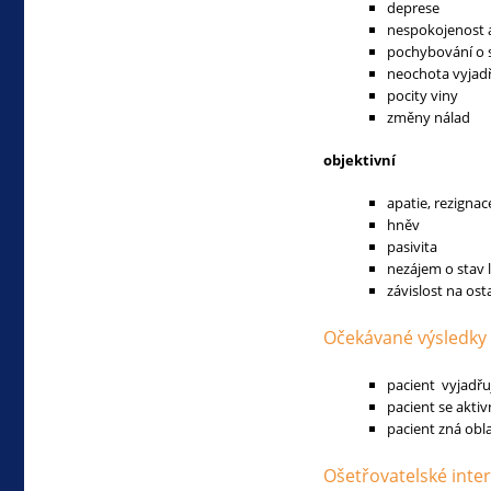
deprese
nespokojenost a
pochybování o 
neochota vyjadř
pocity viny
změny nálad
objektivní
apatie, rezignac
hněv
pasivita
nezájem o stav 
závislost na ost
Očekávané výsledky
pacient vyjadřu
pacient se aktiv
pacient zná obl
Ošetřovatelské inte