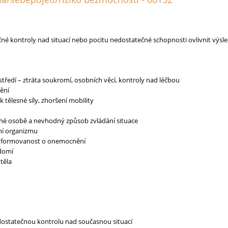
é kontroly nad situací nebo pocitu nedostatečné schopnosti ovlivnit výsle
tředí – ztráta soukromí, osobních věcí, kontroly nad léčbou
ění
k tělesné síly, zhoršení mobility
uhé osobě a nevhodný způsob zvládání situace
ní organizmu
nformovanost o onemocnění
domí
těla
dostatečnou kontrolu nad současnou situací