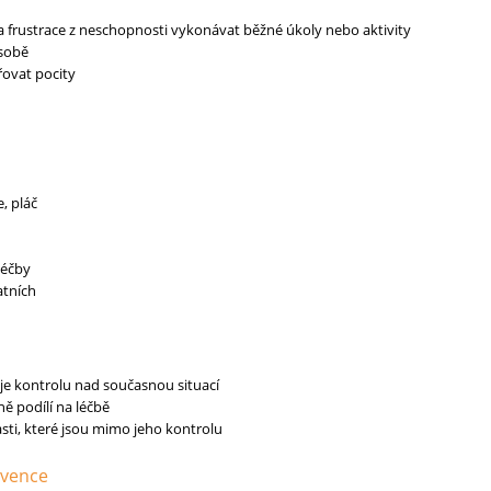
 frustrace z neschopnosti vykonávat běžné úkoly nebo aktivity
sobě
ovat pocity
e, pláč
léčby
atních
je kontrolu nad současnou situací
ně podílí na léčbě
asti, které jsou mimo jeho kontrolu
rvence