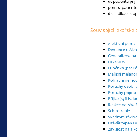
uč pacienta přij
pomoz paciento
dle indikace do
Související lékařské
Afektivní poruc
Demence u Alz
Generalizovaná
HIV/AIDS
Lupénka (psoriá
Maligní melan
Pohlavní nemoc
Poruchy osobno
Poruchy přijmu
Příjice (syfilis, lu
Reakce na závaž
Schizofrenie
Syndrom závisl
Uzávěr tepen D
Závislost na al