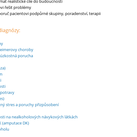
ímat realistické cíle do budoucnosti
vi řešit problémy
poruč pacientovi podpůrné skupiny, poradenství, terapii
 diagnózy:
hy
heimerovy choroby
 úzkostná porucha
za)
om
i
sti
 potravy
es)
ný stres a poruchy přizpůsobení
osti na nealkoholových návykových látkách
K (amputace DK)
koholu