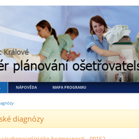
A
NÁPOVĚDA
MAPA PROGRAMU
iagnózy
ské diagnózy
a/sebepojetí/riziko bezmocnosti - 00152