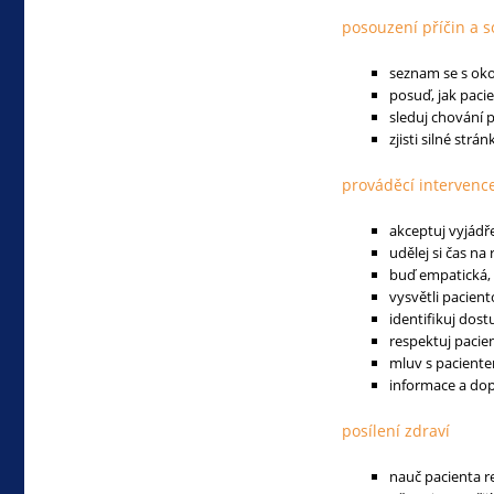
posouzení příčin a s
seznam se s oko
posuď, jak paci
sleduj chování p
zjisti silné str
prováděcí intervenc
akceptuj vyjádř
udělej si čas n
buď empatická, 
vysvětli pacien
identifikuj dost
respektuj pacie
mluv s pacient
informace a do
posílení zdraví
nauč pacienta 