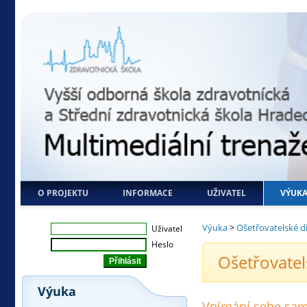
O PROJEKTU
INFORMACE
UŽIVATEL
VÝUK
Výuka
>
Ošetřovatelské d
Uživatel
Heslo
Ošetřovatel
Výuka
Vnímání sebe sam