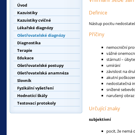
Úvod
Definice
Kazuistiky
Kazuistiky cvičné
Nástup pocitu nedostatečn
Lékařské diagnózy
Příčiny
Ošetřovatelské diagnózy
Diagnostika
nemocniční pros
Terapie
vážné onemocn
Edukace
stárnutí – úbyte
Ošetřovatelské postupy
umírání
závislost na dr
Ošetřovatelská anamnéza
akutní poškoze
Slovník
nedostatečná i
Fyzikální vyšetření
snížené sebevě
Hodnotící škály
narušený obraz 
Testovací protokoly
Určující znaky
subjektivní
pocit, že nemá 