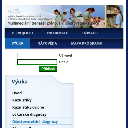
O PROJEKTU
INFORMACE
UŽIVATEL
VÝUKA
NÁPOVĚDA
MAPA PROGRAMU
Uživatel
Heslo
Výuka
Úvod
Kazuistiky
Kazuistiky cvičné
Lékařské diagnózy
Ošetřovatelské diagnózy