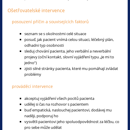
Ošetřovatelské intervence
posouzení příčin a souvisejících faktorů
seznam se s okolnostmi celé situace
posuď, jak pacient vnímá celou situaci, léčebný plán,
odhadni typ osobnosti
sleduj chování pacienta, jeho verbální a neverbální
projevy (oční kontakt, slovní vyjádření typu „Je mi to
jedno“)
zjisti silné stránky pacienta, které mu pomáhají zvládat
problémy
prováděcí intervence
akceptuj vyjádření všech pocitů pacienta
udělej si čas na rozhovor s pacientem
buď empatická, naslouchej pacientovi, dodávej mu
naději, podporuj ho
vysvětli pacientovi jeho spoluodpovědnost za léčbu, co
pro sebe může udělat