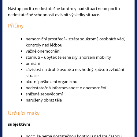
Nástup pocitu nedostatečné kontroly nad situací nebo pocitu
nedostatečné schopnosti ovlivnit výsledky situace.
Příčiny
nemocniční prostředí – ztráta soukromí, osobních věcí,
kontroly nad léčbou
vážné onemocnění
stárnutí – úbytek tělesné síly, zhoršení mobility
umírání
závislost na druhé osobě a nevhodný způsob zvládání
situace
akutní poškození organizmu
nedostatečná informovanost o onemocnění
snížené sebevědomí
narušený obraz těla
Určující znaky
subjektivní
pocit, že nemá dostatečnou kontrolu nad současnou