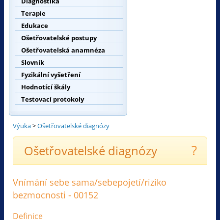
Diagnostika
Terapie
Edukace
Ošetřovatelské postupy
Ošetřovatelská anamnéza
Slovník
Fyzikální vyšetření
Hodnotící škály
Testovací protokoly
Výuka
>
Ošetřovatelské diagnózy
?
Ošetřovatelské diagnózy
Vnímání sebe sama/sebepojetí/riziko
bezmocnosti - 00152
Definice