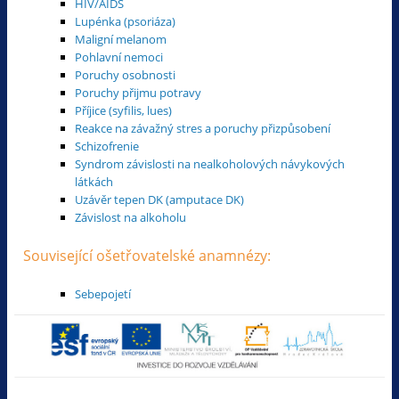
HIV/AIDS
Lupénka (psoriáza)
Maligní melanom
Pohlavní nemoci
Poruchy osobnosti
Poruchy přijmu potravy
Příjice (syfilis, lues)
Reakce na závažný stres a poruchy přizpůsobení
Schizofrenie
Syndrom závislosti na nealkoholových návykových
látkách
Uzávěr tepen DK (amputace DK)
Závislost na alkoholu
Související ošetřovatelské anamnézy:
Sebepojetí