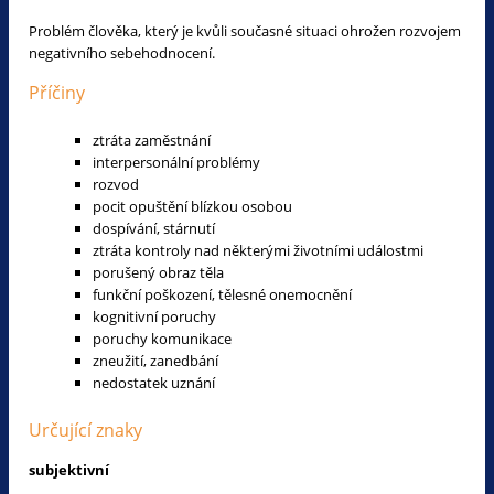
Problém člověka, který je kvůli současné situaci ohrožen rozvojem
negativního sebehodnocení.
Příčiny
ztráta zaměstnání
interpersonální problémy
rozvod
pocit opuštění blízkou osobou
dospívání, stárnutí
ztráta kontroly nad některými životními událostmi
porušený obraz těla
funkční poškození, tělesné onemocnění
kognitivní poruchy
poruchy komunikace
zneužití, zanedbání
nedostatek uznání
Určující znaky
subjektivní