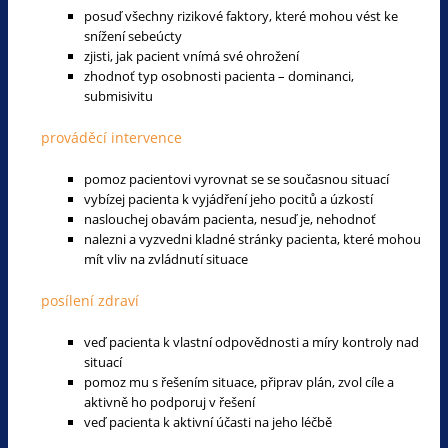
posuď všechny rizikové faktory, které mohou vést ke
snížení sebeúcty
zjisti, jak pacient vnímá své ohrožení
zhodnoť typ osobnosti pacienta – dominanci,
submisivitu
prováděcí intervence
pomoz pacientovi vyrovnat se se současnou situací
vybízej pacienta k vyjádření jeho pocitů a úzkostí
naslouchej obavám pacienta, nesuď je, nehodnoť
nalezni a vyzvedni kladné stránky pacienta, které mohou
mít vliv na zvládnutí situace
posílení zdraví
veď pacienta k vlastní odpovědnosti a míry kontroly nad
situací
pomoz mu s řešením situace, připrav plán, zvol cíle a
aktivně ho podporuj v řešení
veď pacienta k aktivní účasti na jeho léčbě