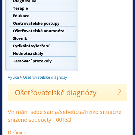
Diagnostika
Terapie
Edukace
Ošetřovatelské postupy
Ošetřovatelská anamnéza
Slovník
Fyzikální vyšetření
Hodnotící škály
Testovací protokoly
Výuka
>
Ošetřovatelské diagnózy
?
Ošetřovatelské diagnózy
Vnímání sebe sama/sebeúcta/riziko situačně
snížené sebeúcty - 00153
Definice