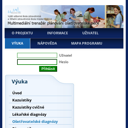
O PROJEKTU
INFORMACE
UŽIVATEL
VÝUKA
NÁPOVĚDA
MAPA PROGRAMU
Uživatel
Heslo
Výuka
Úvod
Kazuistiky
Kazuistiky cvičné
Lékařské diagnózy
Ošetřovatelské diagnózy