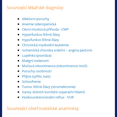
Související lékařské diagnózy:
Afektivní poruchy
Anemie sideropenická
Cévní mozková příhoda - CMP
Hyperfunkce štítné žlázy
Hypofunkce štítné žlázy
Chronická myeloidní leukémie
Ischemická choroba srdeční – angina pectoris
Lupénka (psoriáza)
Maligní melanom
Močová inkontinence (inkontinence moči)
Poruchy osobnosti
Příjice (syfilis, lues)
Schizofrenie
Tumor štítné žlázy (strumektomie)
Varixy dolních končetin (operační řešení)
Vezikoureterorenální reflux - VUR
Související ošetřovatelské anamnézy: