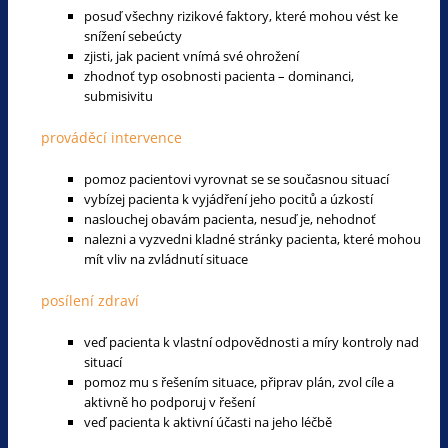
posuď všechny rizikové faktory, které mohou vést ke
snížení sebeúcty
zjisti, jak pacient vnímá své ohrožení
zhodnoť typ osobnosti pacienta – dominanci,
submisivitu
prováděcí intervence
pomoz pacientovi vyrovnat se se současnou situací
vybízej pacienta k vyjádření jeho pocitů a úzkostí
naslouchej obavám pacienta, nesuď je, nehodnoť
nalezni a vyzvedni kladné stránky pacienta, které mohou
mít vliv na zvládnutí situace
posílení zdraví
veď pacienta k vlastní odpovědnosti a míry kontroly nad
situací
pomoz mu s řešením situace, připrav plán, zvol cíle a
aktivně ho podporuj v řešení
veď pacienta k aktivní účasti na jeho léčbě