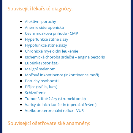
Související lékařské diagnózy:
Afektivní poruchy
Anemie sideropenická
Cévní mozková příhoda - CMP
Hyperfunkce štítné žlázy
Hypofunkce štítné žlázy
Chronická myeloidní leukémie
Ischemická choroba srdeční – angina pectoris
Lupénka (psoriáza)
Maligní melanom
Močová inkontinence (inkontinence moči)
Poruchy osobnosti
Příjice (syfilis, lues)
Schizofrenie
Tumor štítné žlázy (strumektomie)
Varixy dolních končetin (operační řešení)
Vezikoureterorenální reflux - VUR
Související ošetřovatelské anamnézy: