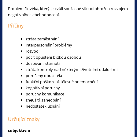
Problém člověka, který je kvůli současné situaci ohrožen rozvojem
negativního sebehodnocení.
Příčiny
ztráta zaměstnání
interpersonální problémy
rozvod
pocit opuštění blízkou osobou
dospívání, stárnutí
ztráta kontroly nad některými životními událostmi
porušený obraz těla
funkční poškození, tělesné onemocnění
kognitivní poruchy
poruchy komunikace
zneužití, zanedbání
nedostatek uznání
Určující znaky
subjektivní