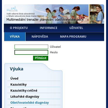
O PROJEKTU
INFORMACE
UŽIVATEL
VÝUKA
NÁPOVĚDA
MAPA PROGRAMU
Uživatel
Heslo
Výuka
Úvod
Kazuistiky
Kazuistiky cvičné
Lékařské diagnózy
Ošetřovatelské diagnózy