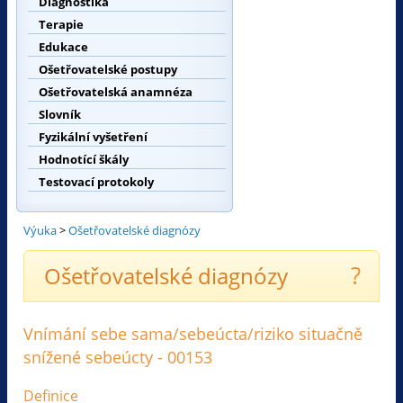
Diagnostika
Terapie
Edukace
Ošetřovatelské postupy
Ošetřovatelská anamnéza
Slovník
Fyzikální vyšetření
Hodnotící škály
Testovací protokoly
Výuka
>
Ošetřovatelské diagnózy
?
Ošetřovatelské diagnózy
Vnímání sebe sama/sebeúcta/riziko situačně
snížené sebeúcty - 00153
Definice