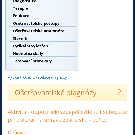
Diagnostika
Terapie
Edukace
Ošetřovatelské postupy
Ošetřovatelská anamnéza
Slovník
Fyzikální vyšetření
Hodnotící škály
Testovací protokoly
Výuka
>
Ošetřovatelské diagnózy
?
Ošetřovatelské diagnózy
Aktivita - odpočinek/sebepéče/deficit sebepéče
při oblékání a úpravě zevnějšku - 00109
Definice