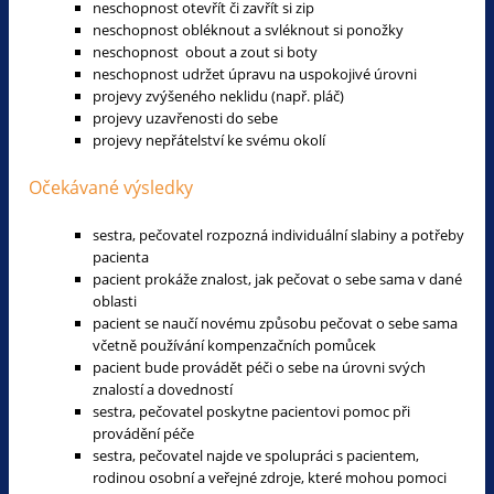
neschopnost otevřít či zavřít si zip
neschopnost obléknout a svléknout si ponožky
neschopnost obout a zout si boty
neschopnost udržet úpravu na uspokojivé úrovni
projevy zvýšeného neklidu (např. pláč)
projevy uzavřenosti do sebe
projevy nepřátelství ke svému okolí
Očekávané výsledky
sestra, pečovatel rozpozná individuální slabiny a potřeby
pacienta
pacient prokáže znalost, jak pečovat o sebe sama v dané
oblasti
pacient se naučí novému způsobu pečovat o sebe sama
včetně používání kompenzačních pomůcek
pacient bude provádět péči o sebe na úrovni svých
znalostí a dovedností
sestra, pečovatel poskytne pacientovi pomoc při
provádění péče
sestra, pečovatel najde ve spolupráci s pacientem,
rodinou osobní a veřejné zdroje, které mohou pomoci