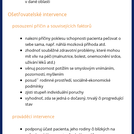
v dané oblasti
Ošetřovatelské intervence
posouzení příčin a souvisejících faktorů
nalezni příčiny poklesu schopnosti pacienta pečovat o
sebe sama, např. náhlá mozková příhoda atd.
zhodnoť souběžné zdravotní problémy, které mohou
mít vliv na péči (malnutrice, bolest, onemocnění srdce,
užívání léků atd.)
věnuj pozornost potížím se smyslovým vnímáním,
pozorností, myšlením
posudˇ rodinné prostředí, sociálně-ekonomické
podmínky
zjisti stupeň individuální poruchy
vyhodnoť, zda se jedná o dočasný, trvalý či progredující
stav
prováděcí intervence
podporuj účast pacienta, jeho rodiny či blízkých na