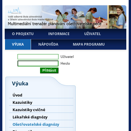
O PROJEKTU
INFORMACE
UŽIVATEL
VÝUKA
NÁPOVĚDA
MAPA PROGRAMU
Uživatel
Heslo
Výuka
Úvod
Kazuistiky
Kazuistiky cvičné
Lékařské diagnózy
Ošetřovatelské diagnózy