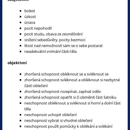
bolest
úzkost
únava
pocit nepohodlí
pocit studu, obava ze zesměšnění
snížení sebedůvěry, pocity bezmoci
lítost nad nemožností sám se o sebe postarat
neadekvátní vnímání části těla
objektivní
zhoršená schopnost obléknout se a svléknout se
zhoršená schopnost svléknout a obléknout si nezbytné
části oblečení
zhoršená schopnost rozepínat, zapínat oděv
zhoršená schopnost opatřit si či obměnit část šatníku
neschopnost obléknout a svléknout si horní a dolní část
těla
neschopnost uchopit oblečení
neschopnost vybrat si vhodné oblečení
neschopnost použít pomůcky k oblékání a svlékání