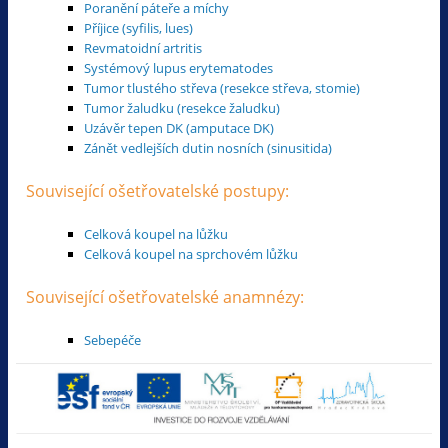
Poranění páteře a míchy
Příjice (syfilis, lues)
Revmatoidní artritis
Systémový lupus erytematodes
Tumor tlustého střeva (resekce střeva, stomie)
Tumor žaludku (resekce žaludku)
Uzávěr tepen DK (amputace DK)
Zánět vedlejších dutin nosních (sinusitida)
Související ošetřovatelské postupy:
Celková koupel na lůžku
Celková koupel na sprchovém lůžku
Související ošetřovatelské anamnézy:
Sebepéče