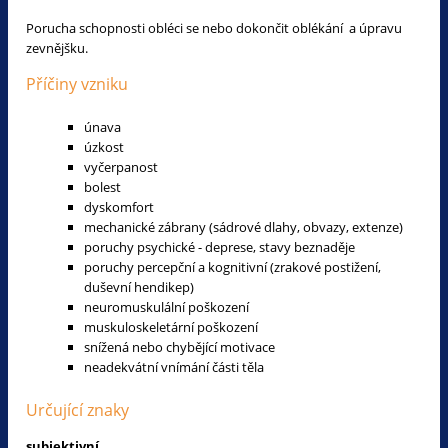
Porucha schopnosti obléci se nebo dokončit oblékání a úpravu
zevnějšku.
Příčiny vzniku
únava
úzkost
vyčerpanost
bolest
dyskomfort
mechanické zábrany (sádrové dlahy, obvazy, extenze)
poruchy psychické - deprese, stavy beznaděje
poruchy percepční a kognitivní (zrakové postižení,
duševní hendikep)
neuromuskulální poškození
muskuloskeletární poškození
snížená nebo chybějící motivace
neadekvátní vnímání části těla
Určující znaky
subjektivní