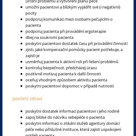
určení problému a vytvoření plánu péče
umožni pacientovi a blízkým vyjádřit své (i negativní)
pocity
podporuj komunikaci mezi osobami pečujícími o
pacienta
podporuj pacienta při provádění ergoterapie
dbej na soukromí pacienta
poskytni pacientovi dostatek času při provádění činností
zjisti, jaké kompenzační pomůcky pacient potřebuje, a
zajisti je
usměrňuj pacienta k aktivní roli při řešení problémů
kontroluj bezpečnost, předcházej úrazu
pozitivně motivuj pacienta k další činnosti
oceňuj vhodným způsobem aktivitu pacienta
poskytni pacientovi dopomoc v případě nutnosti
posílení zdraví
poskytni dostatek informací pacientovi i jeho rodině
zapoj blízké do nácviku sebepéče o pacienta
poskytni informaci o získání služeb agentury domácí
péče nebo příslušné instituce, která zajistí uspokojení
potřeb pacienta