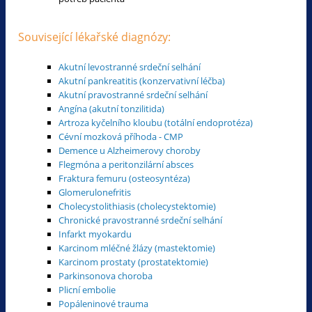
Související lékařské diagnózy:
Akutní levostranné srdeční selhání
Akutní pankreatitis (konzervativní léčba)
Akutní pravostranné srdeční selhání
Angína (akutní tonzilitida)
Artroza kyčelního kloubu (totální endoprotéza)
Cévní mozková příhoda - CMP
Demence u Alzheimerovy choroby
Flegmóna a peritonzilární absces
Fraktura femuru (osteosyntéza)
Glomerulonefritis
Cholecystolithiasis (cholecystektomie)
Chronické pravostranné srdeční selhání
Infarkt myokardu
Karcinom mléčné žlázy (mastektomie)
Karcinom prostaty (prostatektomie)
Parkinsonova choroba
Plicní embolie
Popáleninové trauma